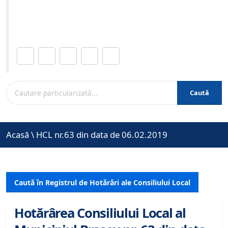
Site-ul oficial al Primariei Municipiului Brasov /
www.brasovcity.ro
Distribuie această pagină.
Caută
Acasă
\
HCL nr.63 din data de 06.02.2019
Caută în Registrul de Hotărâri ale Consiliului Local
Hotărârea Consiliului Local al