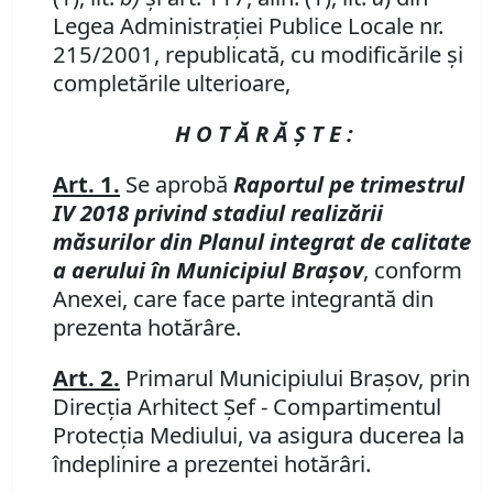
Legea Administraţiei Publice Locale nr.
215/2001, republicată, cu modificările şi
completările ulterioare,
H O T Ă R Ă Ş T E :
Art. 1.
Se aprobă
Raportul pe trimestrul
IV 2018 privind stadiul realizării
măsurilor din Planul integrat de calitate
a aerului în Municipiul Braşov
, conform
Anexei, care face parte integrantă din
prezenta hotărâre.
Art. 2.
Primarul Municipiului Braşov, prin
Direcţia Arhitect Şef - Compartimentul
Protecţia Mediului, va asigura ducerea la
îndeplinire a prezentei hotărâri.