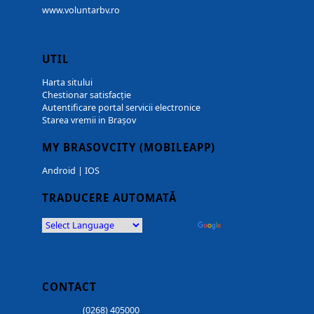
www.voluntarbv.ro
UTIL
Harta sitului
Chestionar satisfacție
Autentificare portal servicii electronice
Starea vremii in Brașov
MY BRASOVCITY (MOBILEAPP)
Android
|
IOS
TRADUCERE AUTOMATĂ
Powered by
Translate
CONTACT
(0268) 405000