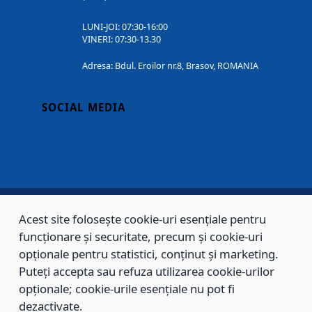
LUNI-JOI: 07:30-16:00
VINERI: 07:30-13.30
Adresa: Bdul. Eroilor nr.8, Brasov, ROMANIA
SOCIAL MEDIA
Acest site folosește cookie-uri esențiale pentru
Copyright © 2002 - 2026 - PRIMĂRIA MUNICIPIULUI BRAȘOV, toate drepturile
funcționare și securitate, precum și cookie-uri
rezervate.
opționale pentru statistici, conținut și marketing.
Puteți accepta sau refuza utilizarea cookie-urilor
Sitemap
Contact
opționale; cookie-urile esențiale nu pot fi
dezactivate.