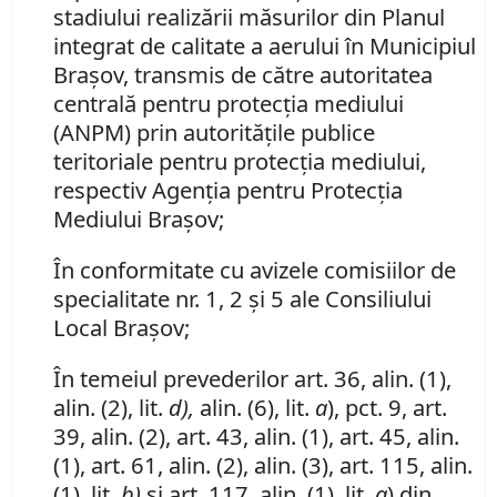
stadiului realizării măsurilor din Planul
integrat de calitate a aerului în Municipiul
Braşov, transmis de către autoritatea
centrală pentru protecţia mediului
(ANPM) prin autorităţile publice
teritoriale pentru protecţia mediului,
respectiv Agenţia pentru Protecţia
Mediului Braşov;
În conformitate cu avizele comisiilor de
specialitate nr. 1, 2 şi 5 ale Consiliului
Local Braşov;
În temeiul prevederilor art. 36, alin. (1),
alin. (2), lit.
d),
alin. (6), lit.
a
),
pct. 9, art.
39, alin. (2), art. 43, alin. (1),
art. 45, alin.
(1), art. 61, alin. (2), alin. (3), art. 115, alin.
(1), lit.
b)
şi art. 117, alin. (1), lit.
a
) din