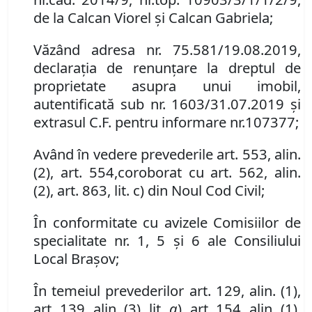
de la Calcan Viorel și Calcan Gabriela
;
Văzând adresa nr. 75
.
581/19.08.2019,
d
eclaraţia de renunţare la dreptul de
proprietate asupra un
ui imobil
,
autentificată sub nr.
1603/31.07.2019 și
extrasul C
.
F
.
pentru informare
nr.
107377;
Având în vedere prevederile
art. 553
,
al
in
.
(
2
)
,
art. 554
,
coroborat cu art. 562
,
al
in
.
(
2
),
art. 863
,
lit. c)
din Noul Cod Civil
;
În conformitate cu avizele Comisiilor de
specialitate nr. 1, 5 și 6 ale Consiliului
Local Brașov;
În temeiul prevederilor art. 129, alin. (1),
art.
139
,
alin.
(3)
,
lit.
g
), art. 154
,
alin. (1),