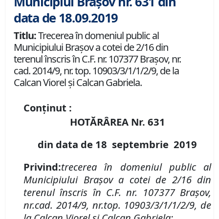
Municipiul Brașov nr. 631 din
data de 18.09.2019
Titlu:
Trecerea în domeniul public al
Municipiului Braşov a cotei de 2/16 din
terenul înscris în C.F. nr. 107377 Brașov, nr.
cad. 2014/9, nr. top. 10903/3/1/1/2/9, de la
Calcan Viorel și Calcan Gabriela.
Conținut :
HOTĂRÂREA Nr.
631
din data de
18 septembrie
2019
P
rivind
:
t
recerea în domeniul public al
Municipiului Braşov
a cotei de 2/16 din
terenul înscris în C
.
F
.
nr. 107377 Brașov,
nr.
cad. 2014/9, nr.
top. 10903/3/1/1/2/9, de
la Calcan Viorel și Calcan Gabriela
;