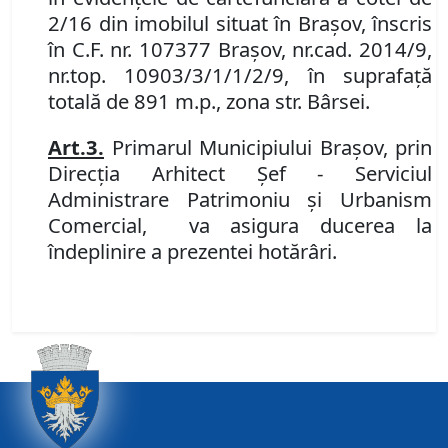
2/16 din imobilul situat în Brașov, înscris
în
C
.
F
.
nr. 107377 Brașov, nr.
cad. 2014/9,
nr.
top. 10903/3/1/1/2/9, în suprafață
totală de 891 m.p., zona str. Bârsei.
Art.
3
.
P
rimarul Municipiului Braşov, prin
Direcţia Arhitect Şef - Serviciul
Administrare Patrimoniu şi Urbanism
Comercial,
va asigura ducerea la
îndeplinire a prezentei hotărâri.