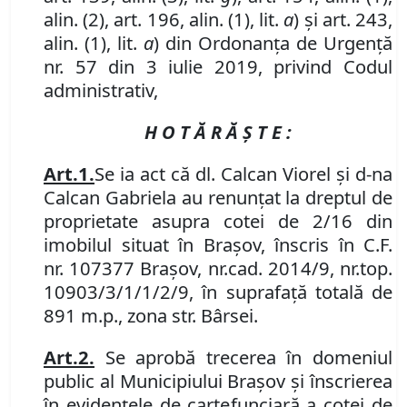
alin. (2),
art. 196, alin. (1), lit.
a
) și art. 243,
alin. (1), lit.
a
) din Ordonanța de Urgență
nr. 57 din 3 iulie 2019, privind Codul
administrativ,
H O T Ă R Ă Ş T E :
Art.
1
.
Se
ia act că dl. Calcan Viorel și d-na
Calcan Gabriela au renunțat la dreptul de
proprietate asupra cotei de 2/16 din
imobilul situat în Brașov, înscris în C
.
F
.
nr.
107377 Brașov, nr.
cad. 2014/9, nr.
top.
10903/3/1/1/2/9, în suprafață totală de
891 m.p., zona str. Bârsei.
Art.
2
.
Se aprobă trecerea în domeniul
public al Municipiului Braşov şi înscrierea
în evidenţele de carte
funciară
a cotei de