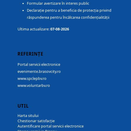
Formular avertizare în interes public
Declarație pentru a beneficia de protecția privind
răspunderea pentru încălcarea confidențialității
Ultima actualizare:
07-08-2026
REFERINȚE
Portal servicii electronice
evenimente.brasovcity.ro
www.spclepbv.ro
www.voluntarbv.ro
UTIL
Harta sitului
Chestionar satisfacție
Autentificare portal servicii electronice