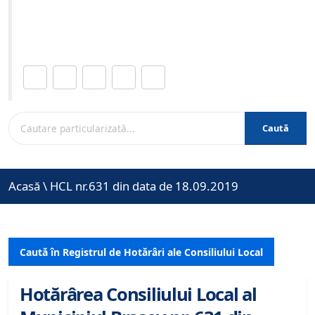
Site-ul oficial al Primariei Municipiului Brasov /
www.brasovcity.ro
Distribuie această pagină.
Caută
Acasă
\
HCL nr.631 din data de 18.09.2019
Caută în Registrul de Hotărâri ale Consiliului Local
Hotărârea Consiliului Local al