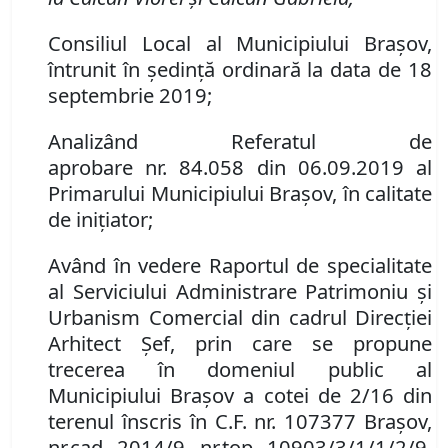
Consiliul Local al Municipiului Brașov,
întrunit în ședință ordinară la data de 18
septembrie 2019;
Analizând
Referatul de
aprobare
nr.
84.058
din 06.09.2019 al
Primarului Municipiului Brașov, în calitate
de inițiator;
Având în vedere Raportul de specialitate
al Serviciului Administrare Patrimoniu şi
Urbanism Comercial din cadrul Direcției
Arhitect Șef, prin care se propune
t
recerea în domeniul public al
Municipiului Braşov
a cotei de 2/16 din
terenul înscris în C
.
F
.
nr. 107377 Brașov,
nr.
cad. 2014/9, nr.
top. 10903/3/1/1/2/9,