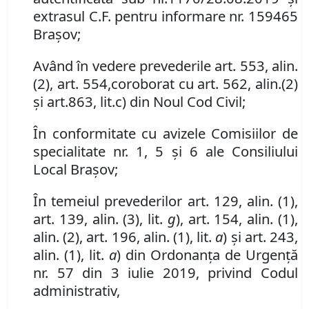
extrasul C
.
F
.
pentru informare
nr. 159465
Brașov
;
Având în vedere
prevederile
art. 553
,
al
in
.
(
2
)
,
art. 554
,
coroborat cu art. 562
,
al
in
.
(
2
)
și art.
863
,
lit.
c)
din Noul Cod Civil
;
În conformitate cu avizele Comisiilor de
specialitate nr. 1, 5 și 6 ale Consiliului
Local Brașov;
În temeiul prevederilor art. 129, alin. (1),
art.
139
,
alin.
(3)
,
lit.
g
), art. 154
,
alin. (1),
alin. (2),
art. 196, alin. (1), lit.
a
) și art. 243,
alin. (1), lit.
a
) din Ordonanța de Urgență
nr. 57 din 3 iulie 2019, privind Codul
administrativ,