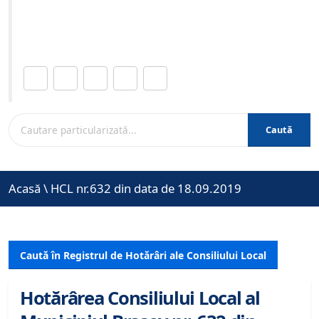
Site-ul oficial al Primariei Municipiului Brasov /
www.brasovcity.ro
Distribuie această pagină.
Caută
Acasă
\
HCL nr.632 din data de 18.09.2019
Caută în Registrul de Hotărâri ale Consiliului Local
Hotărârea Consiliului Local al