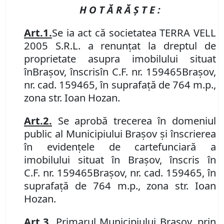
H O T Ă R Ă Ş T E :
Art.
1
.
Se
ia act că societatea TERRA VELL
2005 S.R.L. a renunțat la dreptul de
proprietate asupra imobilului
situat
în
Braşov, înscri
s
în
C
.
F
.
nr. 159465
Brașov
,
nr. cad.
159465, în suprafață de 764 m.p.,
zona str. Ioan Hozan.
Art.
2
.
Se aprobă trecerea în domeniul
public al Municipiului Braşov şi înscrierea
în evidenţele de carte
funciară
a
imobilului
situat în Braşov, înscris în
C
.
F
.
nr. 159465
Brașov
,
nr. cad.
159465, în
suprafață de 764 m.p., zona str. Ioan
Hozan.
Art.
3
.
P
rimarul Municipiului Braşov, prin