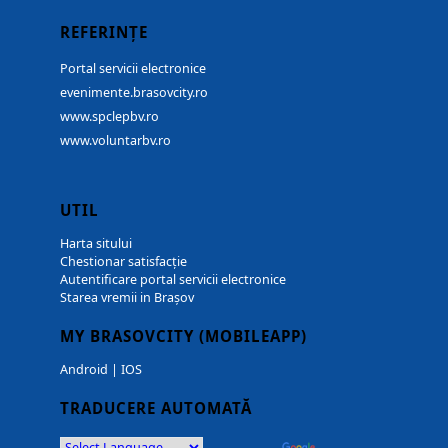
REFERINȚE
Portal servicii electronice
evenimente.brasovcity.ro
www.spclepbv.ro
www.voluntarbv.ro
UTIL
Harta sitului
Chestionar satisfacție
Autentificare portal servicii electronice
Starea vremii in Brașov
MY BRASOVCITY (MOBILEAPP)
Android
|
IOS
TRADUCERE AUTOMATĂ
Powered by
Translate