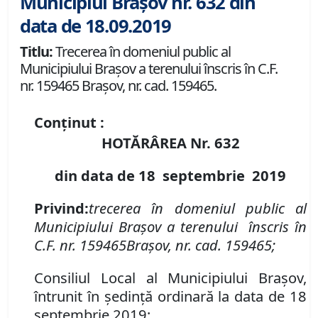
Municipiul Brașov nr. 632 din
data de 18.09.2019
Titlu:
Trecerea în domeniul public al
Municipiului Braşov a terenului înscris în C.F.
nr. 159465 Brașov, nr. cad. 159465.
Conținut :
HOTĂRÂREA Nr.
632
din data de
18 septembrie
2019
P
rivind
:
t
recerea în domeniul public al
Municipiului Braşov a terenului înscris în
C
.
F
.
nr. 159465
Brașov
,
nr. cad. 159465
;
Consiliul Local al Municipiului Brașov,
întrunit în ședință ordinară la data de 18
septembrie 2019;