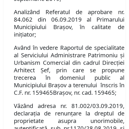
Analizând
Referatul de
aprobare
nr.
84.062
din 06.09.2019 al Primarului
Municipiului Brașov, în calitate de
inițiator;
Având în vedere Raportul de specialitate
al Serviciului Administrare Patrimoniu şi
Urbanism Comercial din cadrul Direcției
Arhitect Șef, prin care se propune
t
recerea în domeniul public al
Municipiului Braşov a terenului înscris în
C
.
F
.
nr. 159465
Brașov
,
nr. cad. 159465
;
Văzând adresa nr. 81
.
002/03.09.2019,
d
eclaraţia de renunţare la dreptul de
proprietate asupra un
or
imobile
,
autentificată sub nr.
1170/28.08.2019 și