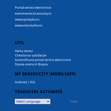
Portal servicii electronice
evenimente.brasovcity.ro
www.spclepbv.ro
www.voluntarbv.ro
UTIL
Harta sitului
Chestionar satisfacție
Autentificare portal servicii electronice
Starea vremii in Brașov
MY BRASOVCITY (MOBILEAPP)
Android
|
IOS
TRADUCERE AUTOMATĂ
Powered by
Translate