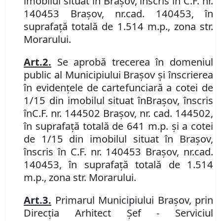
imobilul situat în Brașov, înscris în
C
.
F
.
nr.
140453 Brașov, nr.
cad. 140453, în
suprafață totală de 1.514 m.p., zona str.
Morarului.
Art.
2
.
Se aprobă trecerea în domeniul
public al Municipiului Braşov şi înscrierea
în evidenţele de carte
funciară
a cotei de
1/15 din imobilul
situat în
Braşov, înscris
în
C
.
F
.
nr. 144502 Brașov
, nr. cad.
144502,
în suprafață totală de 641 m.p. și a cotei
de 1/15 din imobilul situat în Brașov,
înscris în C
.
F
.
nr. 140453 Brașov, nr.
cad.
140453, în suprafață totală de 1.514
m.p., zona str. Morarului.
Art.
3
.
P
rimarul Municipiului Braşov, prin
Direcţia Arhitect Şef - Serviciul