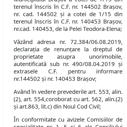
terenu
l
înscris în
C
.
F
.
nr. 144502 Brașov
,
nr. cad. 144502 și a cotei de 1/15 din
terenul înscris în C
.
F
.
nr. 140453 Brașov,
nr.
cad. 140453, de la Pelei Teodora-Elena
;
Văzând adresa nr. 72
.
384/06.08.2019,
d
eclaraţia de renunţare la dreptul de
proprietate asupra un
or
imobile
,
autentificată sub nr.
490/08.04.2019 și
extrasele C
.
F
.
pentru informare
nr.
144502 și nr. 140453 Brașov
;
Având în vedere
prevederile
art. 553
,
al
in
.
(
2
)
,
art. 554
,
coroborat cu art. 562
,
al
in
.
(
2
)
și art.
863
,
lit.
c)
din Noul Cod Civil
;
În conformitate cu avizele Comisiilor de
specialitate nr. 1, 5 și 6 ale Consiliului