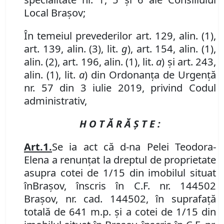
Local Brașov;
În temeiul prevederilor art. 129, alin. (1),
art.
139
,
alin.
(3)
,
lit.
g
), art. 154
,
alin. (1),
alin. (2),
art. 196, alin. (1), lit.
a
) și art. 243,
alin. (1), lit.
a
) din Ordonanța de Urgență
nr. 57 din 3 iulie 2019, privind Codul
administrativ,
H O T Ă R Ă Ş T E :
Art.
1
.
Se
ia act că d-na Pelei Teodora-
Elena a renunțat la dreptul de proprietate
asupra cotei de 1/15 din imobilul
situat
în
Braşov, înscris în
C
.
F
.
nr. 144502
Brașov
, nr. cad.
144502, în suprafață
totală de 641 m.p. și a cotei de 1/15 din