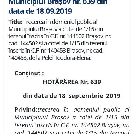
Municipiul Brașov nr. 639 din
data de 18.09.2019
Titlu:
Trecerea în domeniul public al
Municipiului Braşov a cotei de 1/15 din
terenul înscris în C.F. nr. 144502 Brașov, nr.
cad. 144502 și a cotei de 1/15 din terenul
înscris în C.F. nr. 140453 Brașov, nr. cad.
140453, de la Pelei Teodora-Elena.
Conținut :
HOTĂRÂREA Nr.
639
din data de
18 septembrie
2019
P
rivind
:
t
recerea în domeniul public al
Municipiului Braşov a
cotei de 1/15 din
terenu
l
înscris în
C
.
F
.
nr. 144502 Brașov
,
nr.
cad. 144502 și a cotei de 1/15 din terenul