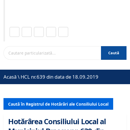
Site-ul oficial al Primariei Municipiului Brasov /
www.brasovcity.ro
Distribuie această pagină.
Caută
Acasă
\
HCL nr.639 din data de 18.09.2019
Caută în Registrul de Hotărâri ale Consiliului Local
Hotărârea Consiliului Local al