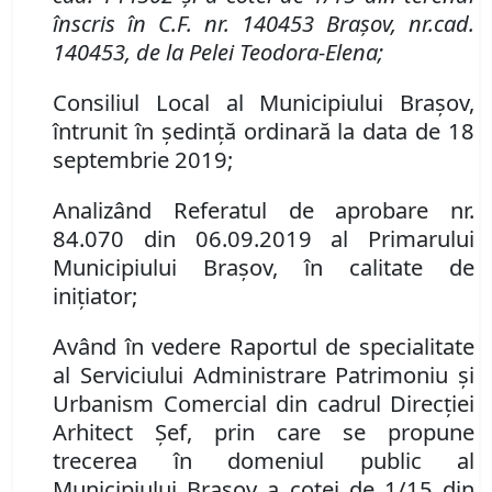
înscris în
C
.
F
.
nr. 140453 Brașov, nr.
cad.
140453, de la Pelei Teodora-Elena
;
Consiliul Local al Municipiului Brașov,
întrunit în ședință ordinară la data de 18
septembrie 2019;
Analizând
Referatul de
aprobare
nr.
84.070
din 06.09.2019 al Primarului
Municipiului Brașov, în calitate de
inițiator;
Având în vedere Raportul de specialitate
al Serviciului Administrare Patrimoniu şi
Urbanism Comercial din cadrul Direcției
Arhitect Șef, prin care se propune
t
recerea în domeniul public al
Municipiului Braşov a
cotei de 1/15 din