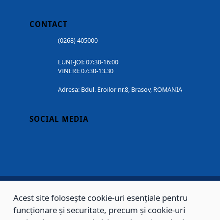
CONTACT
(0268) 405000
LUNI-JOI: 07:30-16:00
VINERI: 07:30-13.30
Adresa: Bdul. Eroilor nr.8, Brasov, ROMANIA
SOCIAL MEDIA
Acest site folosește cookie-uri esențiale pentru
Copyright © 2002 - 2026 - PRIMĂRIA MUNICIPIULUI BRAȘOV, toate drepturile
funcționare și securitate, precum și cookie-uri