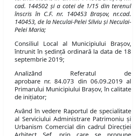
cad. 144502 și a cotei de 1/15 din terenul
înscris în
C
.
F
.
nr. 140453 Brașov, nr.
cad.
140453, de la Neculai-Pelei Silviu și Neculai-
Pelei Maria
;
Consiliul Local al Municipiului Brașov,
întrunit în ședință ordinară la data de 18
septembrie 2019;
Analizând
Referatul de
aprobare
nr.
84.073
din 06.09.2019 al
Primarului Municipiului Brașov, în calitate
de inițiator;
Având în vedere Raportul de specialitate
al Serviciului Administrare Patrimoniu şi
Urbanism Comercial din cadrul Direcției
Arhitect Șef, prin care se propune