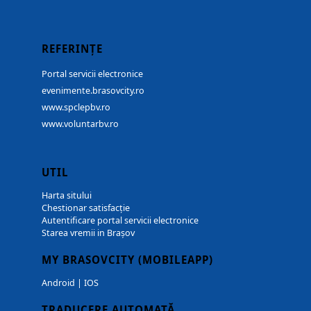
REFERINȚE
Portal servicii electronice
evenimente.brasovcity.ro
www.spclepbv.ro
www.voluntarbv.ro
UTIL
Harta sitului
Chestionar satisfacție
Autentificare portal servicii electronice
Starea vremii in Brașov
MY BRASOVCITY (MOBILEAPP)
Android
|
IOS
TRADUCERE AUTOMATĂ