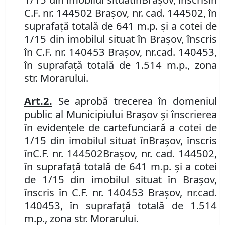
C
.
F
.
nr. 144502 Brașov
, nr. cad.
144502, în
suprafață totală de 641 m.p. și a cotei de
1/15 din imobilul situat în Brașov, înscris
în C
.
F
.
nr. 140453 Brașov, nr.
cad. 140453,
în suprafață totală de 1.514 m.p., zona
str. Morarului.
Art.
2
.
Se aprobă trecerea în domeniul
public al Municipiului Braşov şi înscrierea
în evidenţele de carte
funciară
a cotei de
1/15 din imobilul
situat în
Braşov, înscris
în
C
.
F
.
nr. 144502
Brașov
, nr. cad.
144502,
în suprafață totală de 641 m.p. și a cotei
de 1/15 din imobilul situat în Brașov,
înscris în C
.
F
.
nr. 140453 Brașov, nr.
cad.
140453, în suprafață totală de 1.514
m.p., zona str. Morarului.