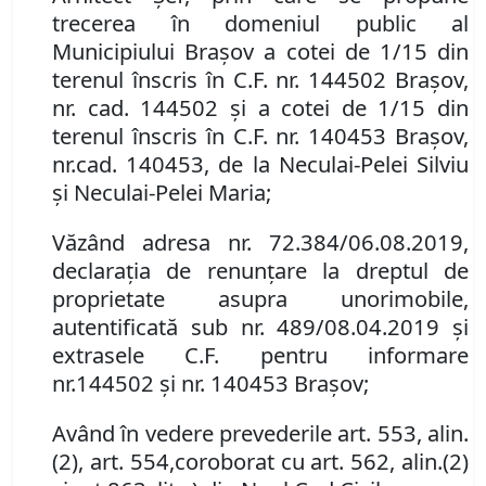
t
recerea în domeniul public al
Municipiului Braşov a
cotei de 1/15 din
terenu
l
înscris în
C
.
F
.
nr. 144502 Brașov
,
nr. cad. 144502 și a cotei de 1/15 din
terenul înscris în C
.
F
.
nr. 140453 Brașov,
nr.
cad. 140453, de la Neculai-Pelei Silviu
și Neculai-Pelei Maria
;
Văzând adresa nr. 72
.
384/06.08.2019,
d
eclaraţia de renunţare la dreptul de
proprietate asupra un
or
imobile
,
autentificată sub nr.
489/08.04.2019 și
extrasele C
.
F
.
pentru informare
nr.
144502 și nr. 140453 Brașov
;
Având în vedere
prevederile
art. 553
,
al
in
.
(
2
)
,
art. 554
,
coroborat cu art. 562
,
al
in
.
(
2
)