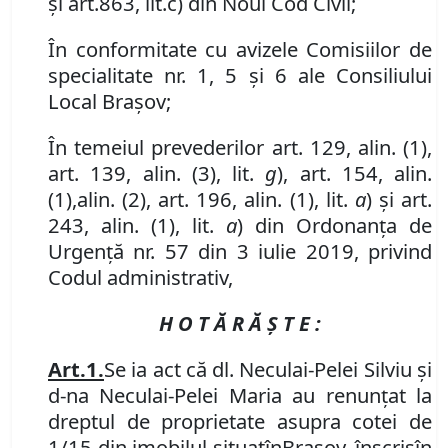
și art.
863
,
lit.c)
din Noul Cod Civil
;
În conformitate cu avizele Comisiilor de
specialitate nr. 1, 5 și 6 ale Consiliului
Local Brașov;
În temeiul prevederilor art. 129, alin. (1),
art.
139
,
alin.
(3)
,
lit.
g
), art. 154
,
alin.
(1),
alin. (2),
art. 196, alin. (1), lit.
a
) și art.
243, alin. (1), lit.
a
) din Ordonanța de
Urgență nr. 57 din 3 iulie 2019, privind
Codul administrativ,
H O T Ă R Ă Ş T E :
Art.
1
.
Se
ia act că dl. Neculai-Pelei Silviu și
d-na Neculai-Pelei Maria au renunțat la
dreptul de proprietate asupra cotei de
1/15 din imobilul
situat
în
Braşov, înscris
în