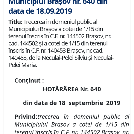
Municipiul Brașov nr. 640 din
data de 18.09.2019
Titlu:
Trecerea în domeniul public al
Municipiului Braşov a cotei de 1/15 din
terenul înscris în C.F. nr. 144502 Brașov, nr.
cad. 144502 și a cotei de 1/15 din terenul
înscris în C.F. nr. 140453 Brașov, nr. cad.
140453, de la Neculai-Pelei Silviu și Neculai-
Pelei Maria.
Conținut :
HOTĂRÂREA Nr.
640
din data de
18 septembrie
2019
P
rivind
:
t
recerea în domeniul public al
Municipiului Braşov a
cotei de 1/15 din
terenu
l
înscris în
C
.
F
.
nr. 144502 Brașov
,
nr.