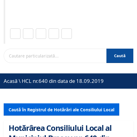
Site-ul oficial al Primariei Municipiului Brasov /
www.brasovcity.ro
Distribuie această pagină.
Caută
Acasă
\
HCL nr.640 din data de 18.09.2019
Caută în Registrul de Hotărâri ale Consiliului Local
Hotărârea Consiliului Local al