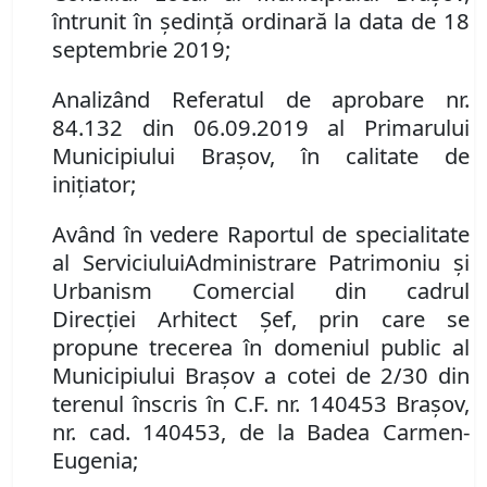
întrunit în ședință ordinară la data de
18
septembrie 2019;
Analizând
Referatul de
aprobare
nr.
84.132
din 06.09.2019 al Primarului
Municipiului Brașov, în calitate de
inițiator;
Având în vedere Raportul de specialitate
al
Serviciul
ui
Administrare Patrimoniu şi
Urbanism Comercial din cadrul
Direcţi
ei
Arhitect Şef
, prin care se
propune
t
recerea în domeniul public al
Municipiului Braşov
a cotei de 2/30 din
terenul înscris în C.F. nr. 140453 Brașov,
nr. cad. 140453, de la Badea Carmen-
Eugenia;