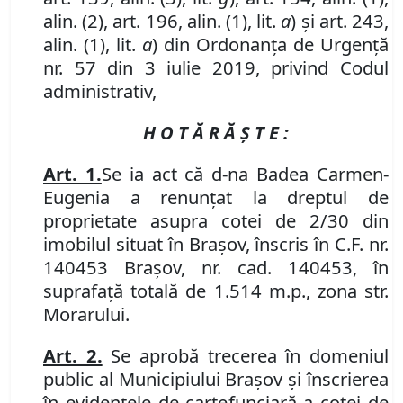
alin. (2), art. 196, alin. (1), lit.
a
) și art. 243,
alin. (1), lit.
a
) din Ordonanța de Urgență
nr. 57 din 3 iulie 2019, privind Codul
administrativ,
H O T Ă R Ă Ş T E :
Art. 1.
Se
ia act că d-na Badea Carmen-
Eugenia a renunțat la dreptul de
proprietate asupra cotei de 2/30 din
imobilul situat în Brașov, înscris în C.F. nr.
140453 Brașov, nr. cad. 140453, în
suprafață totală de 1.514 m.p., zona str.
Morarului.
Art.
2.
Se aprobă trecerea în domeniul
public al Municipiului Braşov şi înscrierea
în evidenţele de carte
funciară
a cotei de