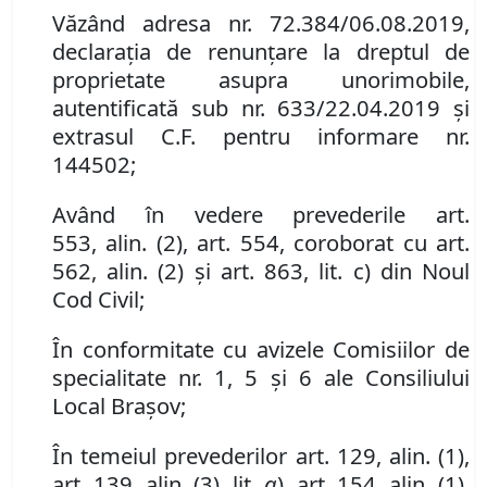
Văzând adresa nr. 72.384/06.08.2019,
d
eclaraţia de renunţare la dreptul de
proprietate asupra un
or
imobile
,
autentificată sub nr.
633/22.04.2019 și
extrasul C.F. pentru informare
nr.
144502;
Având în vedere
prevederile
art.
553
,
al
in
.
(
2
)
,
art. 554,
coroborat cu art.
562
,
al
in
.
(
2
) și art. 863, lit. c)
din Noul
Cod Civil
;
În conformitate cu avizele Comisiilor de
specialitate nr. 1,
5
și
6
ale Consiliului
Local Brașov;
În temeiul prevederilor art. 129, alin. (1),
art.
139,
alin.
(3), lit.
g
), art. 154, alin. (1),