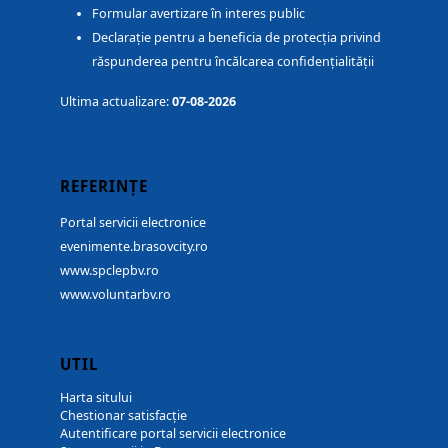
Formular avertizare în interes public
Declarație pentru a beneficia de protecția privind
răspunderea pentru încălcarea confidențialității
Ultima actualizare:
07-08-2026
REFERINȚE
Portal servicii electronice
evenimente.brasovcity.ro
www.spclepbv.ro
www.voluntarbv.ro
UTIL
Harta sitului
Chestionar satisfacție
Autentificare portal servicii electronice