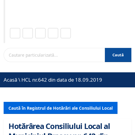
Site-ul oficial al Primariei Municipiului Brasov /
www.brasovcity.ro
Distribuie această pagină.
Caută
Acasă
\
HCL nr.642 din data de 18.09.2019
Caută în Registrul de Hotărâri ale Consiliului Local
Hotărârea Consiliului Local al