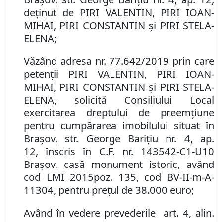
deţinut
de
PIRI VALENTIN, PIRI IOAN-
MIHAI, PIRI CONSTANTIN şi PIRI STELA-
ELENA
;
Văzând adresa nr.
77.642/2019 prin care
petenţii PIRI VALENTIN, PIRI IOAN-
MIHAI, PIRI CONSTANTIN şi PIRI STELA-
ELENA,
solicită Consiliului Local
exercitarea dreptului de preemţiune
pentru cumpărarea imobilul
ui
situat în
Braşov,
str. George Bariţiu nr. 4, ap.
12
,
înscris în C
.
F
. nr.
143542-C1-U10
Braşov,
casă monument istoric,
având
cod LMI
2015
poz
.
135, cod
BV-I
I
-m-
A
-
11
304,
pentru preţul de
38.000 euro
;
Având în vedere prevederile art. 4
,
alin.