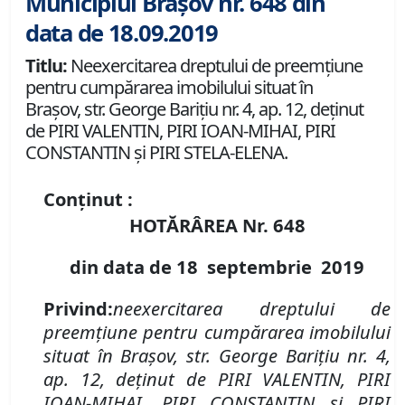
Municipiul Brașov nr. 648 din
data de 18.09.2019
Titlu:
Neexercitarea dreptului de preemţiune
pentru cumpărarea imobilului situat în
Braşov, str. George Bariţiu nr. 4, ap. 12, deţinut
de PIRI VALENTIN, PIRI IOAN-MIHAI, PIRI
CONSTANTIN şi PIRI STELA-ELENA.
Conținut :
HOTĂRÂREA Nr.
648
din data de
18 septembrie
2019
Privind
:
neexercitarea dreptului de
preemţiune pentru cumpărarea imobilului
situat în Braşov,
str. George Bariţiu nr. 4,
ap. 12, deţinut
de
PIRI VALENTIN, PIRI
IOAN-MIHAI, PIRI CONSTANTIN şi PIRI