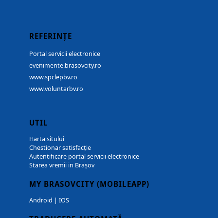
REFERINȚE
Portal servicii electronice
evenimente.brasovcity.ro
www.spclepbv.ro
www.voluntarbv.ro
UTIL
Harta sitului
Chestionar satisfacție
Autentificare portal servicii electronice
Starea vremii in Brașov
MY BRASOVCITY (MOBILEAPP)
Android
|
IOS