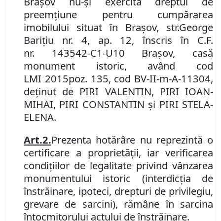
Braşov nu-şi exercită dreptul de
preemţiune pentru cumpărarea
imobilul
ui
situat în Braşov
,
str.
George
Bariţiu nr. 4, ap. 12
,
înscris în C
.
F
.
nr.
143542-C1-U10 Braşov,
casă
monument istoric,
având
cod
LMI
2015
poz
.
135, cod
BV-I
I
-m-
A
-11
304,
deţinut
de
PIRI VALENTIN, PIRI IOAN-
MIHAI, PIRI CONSTANTIN şi PIRI STELA-
ELENA.
Art.
2
.
Prezenta hotărâre nu reprezintă o
certificare a proprietăţii, iar verificarea
condiţiilor de legalitate privind vânzarea
monumentului istoric (interdicţia de
înstrăinare, ipoteci, drepturi de privilegiu,
grevare de sarcini), rămâne în sarcina
întocmitorului actului de înstrăinare.