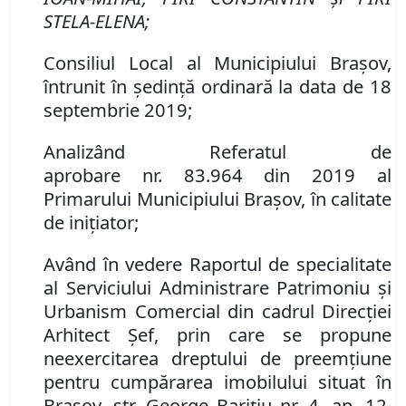
STELA-ELENA
;
Consiliul Local al Municipiului Brașov,
întrunit în ședință ordinară la data de 18
septembrie 2019;
Analizând Referatul de
aprobare
nr.
83.964
din
2019
al
Primarului Municipiului Bra
şov, în calitate
de inițiator;
Având în vedere Raportul de specialitate
al Serviciului Administrare Patrimoniu şi
Urbanism Comercial din cadrul Direcției
Arhitect Șef, prin care se propune
neexercitarea dreptului de preemţiune
pentru cumpărarea imobilului situat în
Braşov,
str. George Bariţiu nr. 4, ap. 12,