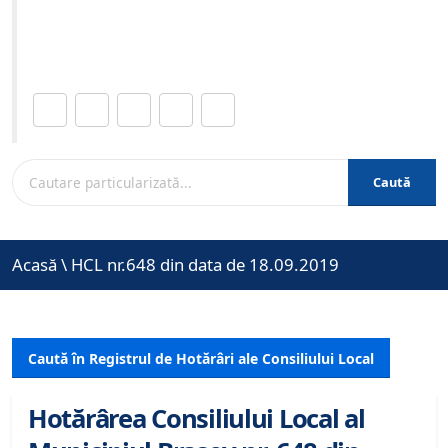
Site-ul oficial al Primariei Municipiului Brasov /
www.brasovcity.ro
Distribuie această pagină.
Caută
Acasă
\
HCL nr.648 din data de 18.09.2019
Caută în Registrul de Hotărâri ale Consiliului Local
Hotărârea Consiliului Local al