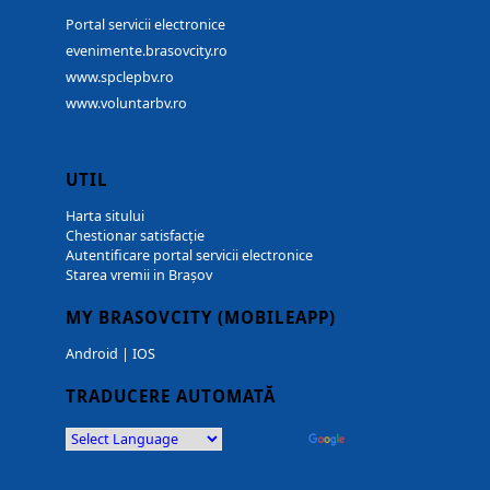
Portal servicii electronice
evenimente.brasovcity.ro
www.spclepbv.ro
www.voluntarbv.ro
UTIL
Harta sitului
Chestionar satisfacție
Autentificare portal servicii electronice
Starea vremii in Brașov
MY BRASOVCITY (MOBILEAPP)
Android
|
IOS
TRADUCERE AUTOMATĂ
Powered by
Translate