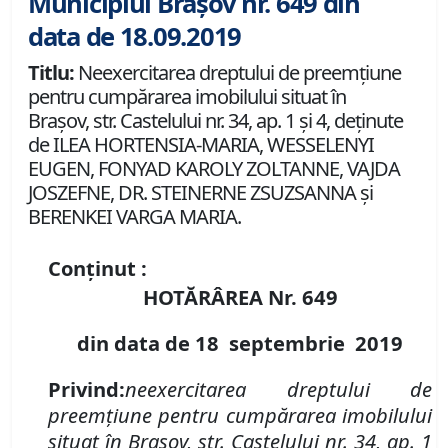
Municipiul Brașov nr. 649 din
data de 18.09.2019
Titlu:
Neexercitarea dreptului de preemţiune
pentru cumpărarea imobilului situat în
Braşov, str. Castelului nr. 34, ap. 1 şi 4, deţinute
de ILEA HORTENSIA-MARIA, WESSELENYI
EUGEN, FONYAD KAROLY ZOLTANNE, VAJDA
JOSZEFNE, DR. STEINERNE ZSUZSANNA şi
BERENKEI VARGA MARIA.
Conținut :
HOTĂRÂREA Nr.
649
din data de
18 septembrie
2019
Privind
:
neexercitarea dreptului de
preemţiune pentru cumpărarea imobilului
situat în Braşov,
str. Castelului nr. 34, ap. 1