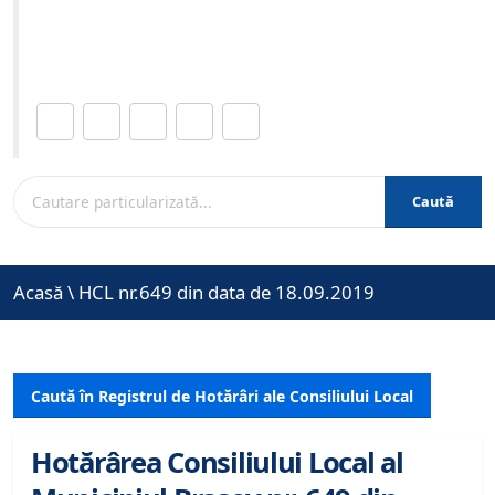
Site-ul oficial al Primariei Municipiului Brasov /
www.brasovcity.ro
Distribuie această pagină.
Caută
Acasă
\
HCL nr.649 din data de 18.09.2019
Caută în Registrul de Hotărâri ale Consiliului Local
Hotărârea Consiliului Local al