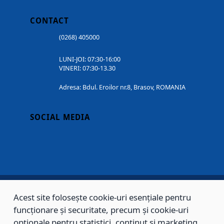
CONTACT
(0268) 405000
LUNI-JOI: 07:30-16:00
VINERI: 07:30-13.30
Adresa: Bdul. Eroilor nr.8, Brasov, ROMANIA
SOCIAL MEDIA
Acest site folosește cookie-uri esențiale pentru
Copyright © 2002 - 2026 - PRIMĂRIA MUNICIPIULUI BRAȘOV, toate drepturile
funcționare și securitate, precum și cookie-uri
rezervate.
opționale pentru statistici, conținut și marketing.