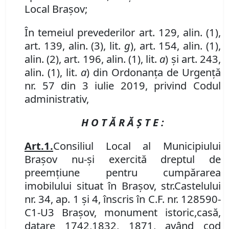
Local Brașov;
În temeiul prevederilor art. 129, alin. (1),
art.
139
,
alin.
(3)
,
lit.
g
), art. 154
,
alin. (1),
alin. (2),
art. 196, alin. (1), lit.
a
) și art. 243,
alin. (1), lit.
a
) din Ordonanța de Urgență
nr. 57 din 3 iulie 2019, privind Codul
administrativ,
H O T Ă R Ă Ş T E :
Art.
1
.
Consiliul Local al Municipiului
Braşov nu-şi exercită dreptul de
preemţiune pentru cumpărarea
imobilul
ui
situat în Braşov
,
str.
Castelului
nr. 34, ap. 1 şi 4, înscris în C
.
F
. nr.
128590-
C1-U3 Braşov,
monument istoric,
casă
,
datare 1742,1832, 1871, având
cod