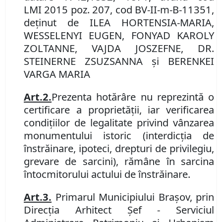
LMI
2015 poz
.
207, cod
BV-I
I
-m-
B
-11
351,
deţinut
de
ILEA HORTENSIA-MARIA,
WESSELENYI EUGEN, FONYAD KAROLY
ZOLTANNE, VAJDA JOSZEFNE, DR.
STEINERNE ZSUZSANNA şi BERENKEI
VARGA MARIA
Art.
2
.
Prezenta hotărâre nu reprezintă o
certificare a proprietăţii, iar verificarea
condiţiilor de legalitate privind vânzarea
monumentului istoric (interdicţia de
înstrăinare, ipoteci, drepturi de privilegiu,
grevare de sarcini), rămâne în sarcina
întocmitorului actului de înstrăinare.
Art.
3
.
Primarul Municipiului Braşov, prin
Direcția Arhitect Șef - Serviciul