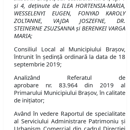
şi 4, deţinute de ILEA HORTENSIA-MARIA,
WESSELENYI EUGEN, FONYAD KAROLY
ZOLTANNE, VAJDA JOSZEFNE, DR.
STEINERNE ZSUZSANNA şi BERENKEI VARGA
MARIA
;
Consiliul Local al Municipiului Brașov,
întrunit în ședință ordinară la data de 18
septembrie 2019;
Analizând Referatul de
aprobare
nr.
83.964
din
2019
al
Primarului Municipiului Bra
şov, în calitate
de inițiator;
Având în vedere Raportul de specialitate
al Serviciului Administrare Patrimoniu şi
Urbanism Comercial din cadrul Direcției