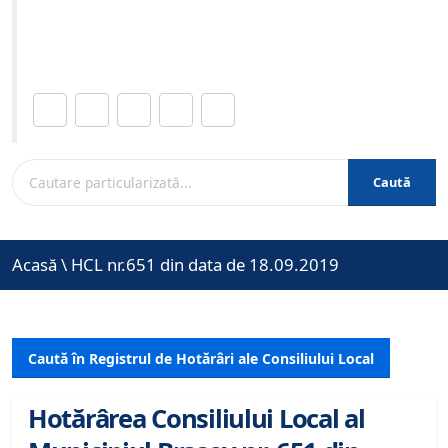
Site-ul oficial al Primariei Municipiului Brasov /
www.brasovcity.ro
Distribuie această pagină.
Caută
Acasă
\
HCL nr.651 din data de 18.09.2019
Caută în Registrul de Hotărâri ale Consiliului Local
Hotărârea Consiliului Local al