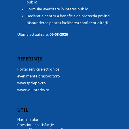
public
Formular avertizare în interes public
Declarație pentru a beneficia de protecția privind
răspunderea pentru încălcarea confidențialității
Ultima actualizare:
06-08-2026
REFERINȚE
Portal servicii electronice
evenimente.brasovcity.ro
www.spclepbv.ro
www.voluntarbv.ro
UTIL
Harta sitului
Chestionar satisfacție