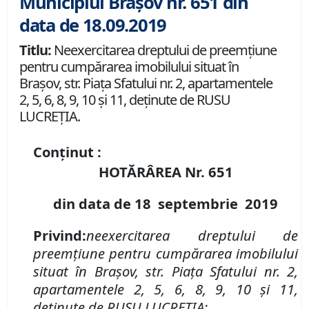
Municipiul Brașov nr. 651 din
data de 18.09.2019
Titlu:
Neexercitarea dreptului de preemţiune
pentru cumpărarea imobilului situat în
Braşov, str. Piaţa Sfatului nr. 2, apartamentele
2, 5, 6, 8, 9, 10 şi 11, deţinute de RUSU
LUCREŢIA.
Conținut :
HOTĂRÂREA Nr.
651
din data de
18 septembrie
2019
Privind
:
neexercitarea dreptului de
preemţiune pentru cumpărarea imobilului
situat în Braşov,
str. Piaţa Sfatului nr. 2,
apartamentele 2, 5, 6, 8, 9, 10 şi 11,
deţinute de RUSU LUCREŢIA
;