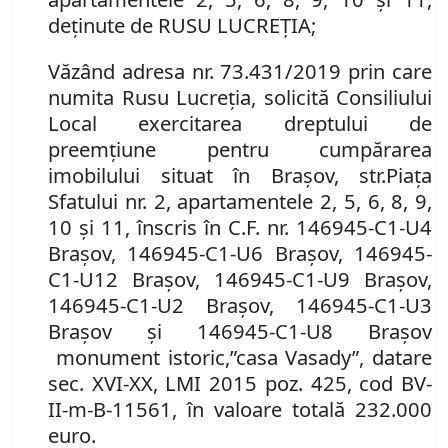
deţinute de RUSU LUCREŢIA
;
Văzând adresa nr.
73.431/2019 prin care
numita Rusu Lucreţia,
solicită Consiliului
Local exercitarea dreptului de
preemţiune pentru cumpărarea
imobilul
ui
situat în Braşov,
str.
Piaţa
Sfatului nr. 2, apartamentele 2, 5, 6, 8, 9,
10 şi 11, înscris în C
.
F
. nr.
146945-C1-U4
Braşov, 146945-C1-U6 Braşov, 146945-
C1-U12 Braşov, 146945-C1-U9 Braşov,
146945-C1-U2 Braşov, 146945-C1-U3
Braşov şi 146945-C1-U8 Braşov
monument istoric,
”casa Vasady”, datare
sec. XVI-XX,
LMI
2015 poz
.
425, cod
BV-
I
I
-m-
B
-11
561, în valoare totală 232.000
euro.