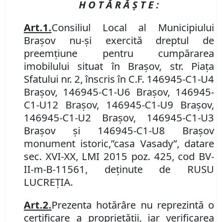
H O T Ă R Ă Ş T E :
Art.
1
.
Consiliul Local al Municipiului
Braşov nu-şi exercită dreptul de
preemţiune pentru cumpărarea
imobilul
ui
situat în Braşov
,
str. Piaţa
Sfatului nr. 2, înscris în C
.
F
.
146945-C1-U4
Braşov, 146945-C1-U6 Braşov, 146945-
C1-U12 Braşov, 146945-C1-U9 Braşov,
146945-C1-U2 Braşov, 146945-C1-U3
Braşov şi 146945-C1-U8 Braşov
monument istoric,
”casa Vasady”, datare
sec. XVI-XX,
LMI
2015 poz
.
425, cod
BV-
I
I
-m-
B
-11
561, deţinute de RUSU
LUCREȚIA.
Art.
2
.
Prezenta hotărâre nu reprezintă o
certificare a proprietăţii, iar verificarea