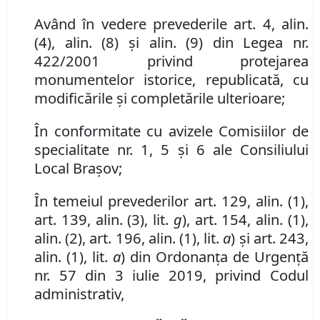
Având în vedere prevederile art. 4
,
alin.
(4)
, alin. (
8)
şi alin. (9)
din Legea nr.
422/2001 privind protejarea
monumentelor istorice, republicată, cu
modificările şi completările ulterioare
;
În conformitate cu avizele Comisiilor de
specialitate nr. 1, 5 și 6 ale Consiliului
Local Brașov;
În temeiul prevederilor art. 129, alin. (1),
art.
139
,
alin.
(3)
,
lit.
g
), art. 154
,
alin. (1),
alin. (2),
art. 196, alin. (1), lit.
a
) și art. 243,
alin. (1), lit.
a
) din Ordonanța de Urgență
nr. 57 din 3 iulie 2019, privind Codul
administrativ,