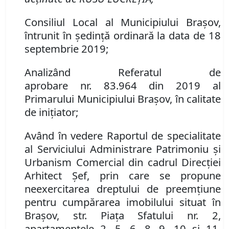
Consiliul Local al Municipiului Brașov,
întrunit în ședință ordinară la data de 18
septembrie 2019;
Analizând Referatul de
aprobare
nr.
83.964
din
2019
al
Primarului Municipiului Bra
şov, în calitate
de inițiator;
Având în vedere Raportul de specialitate
al Serviciului Administrare Patrimoniu şi
Urbanism Comercial din cadrul Direcției
Arhitect Șef, prin care se propune
neexercitarea dreptului de preemţiune
pentru cumpărarea imobilului situat în
Braşov,
str. Piaţa Sfatului nr.
2,
apartamentele 2, 5, 6, 8, 9, 10 şi 11,