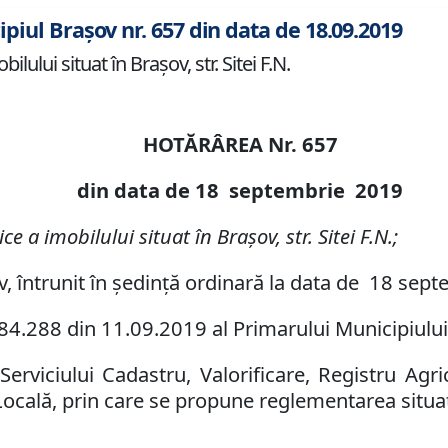
ipiul Brașov nr. 657 din data de 18.09.2019
lului situat în Brașov, str. Sitei F.N.
HOTĂRÂREA Nr.
657
din data de
18 septembrie
2019
e a imobilului situat în Brașov, str. Sitei F
.
N
.;
ov, întrunit în ședință ordinară la data de 18 sep
84.288
din
11.09.2019
al Primarului Municipiului 
erviciului Cadastru, Valorificare, Registru Agri
 Locală, prin care se propune
reglementarea situați