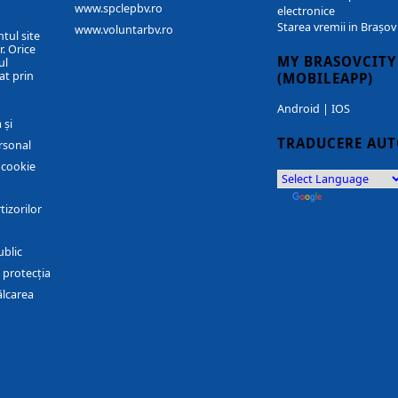
www.spclepbv.ro
electronice
Starea vremii in Brașov
www.voluntarbv.ro
ntul site
. Orice
MY BRASOVCITY
ul
at prin
(MOBILEAPP)
Android
|
IOS
 și
TRADUCERE AU
rsonal
r cookie
by
Translate
tizorilor
ublic
 protecția
ălcarea