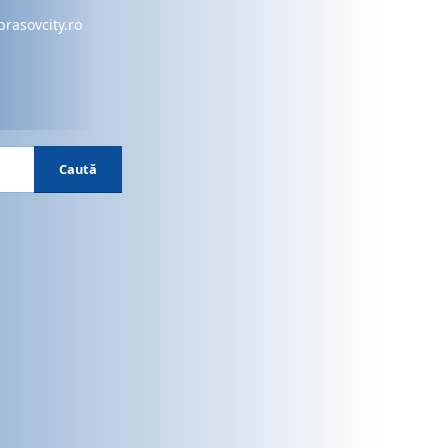
brasovcity.ro
Caută