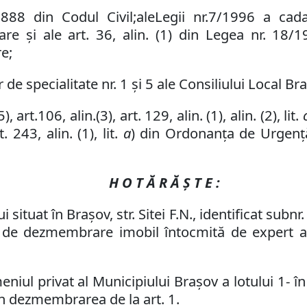
. 888
din
Cod
ul
Civil
;
ale
Leg
ii
nr.
7/1996 a cada
ioare
și a
le
art. 36
,
alin. (1) din Legea nr. 18/1
re;
de specialitate nr. 1 și 5 ale Consiliului Local Br
5)
,
art.
106
,
alin.
(3),
art. 129, alin. (1), alin. (2), lit.
t. 243, alin. (1), lit.
a
) din Ordonanța de Urgență
H O T Ă R Ă Ş T E :
 situat în Brașov, str. Sitei F
.
N
.
, identificat sub
nr
e de dezmembrare imobil
î
ntocmit
ă
de expert au
niul privat al Municipiului Brașov a lotului 1
- î
din dezmembrarea de la art. 1.