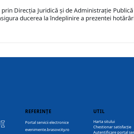
, prin Direcția Juridică și de Administrație Publică
asigura ducerea la
î
ndeplinire a prezentei hot
ă
r
â
r
REFERINȚE
UTIL
I
Harta sitului
Portal servicii electronice
Chestionar satisfacție
evenimente.brasovcity.ro
Autentificare portal ser