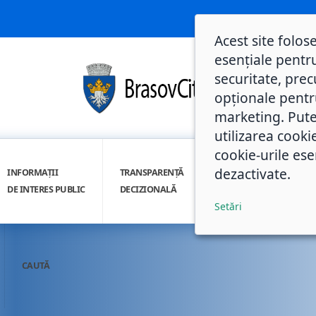
Acest site folos
esențiale pentru
securitate, prec
opționale pentru 
marketing. Pute
utilizarea cooki
cookie-urile ese
dezactivate.
INFORMAȚII
TRANSPARENȚĂ
INTEGRITATE
DE INTERES PUBLIC
DECIZIONALĂ
INSTITUȚIONALĂ
Setări
CAUTĂ