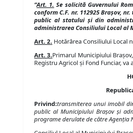
”
Art. 1.
Se solicită Guvernului Român
conform C.F. nr. 112925 Brașov, nr.
public al statului și din adminis
administrarea Consiliului Local al 
Art.
2
.
Hotărârea Consiliului Local nr
Art.
3
.
Primarul Municipiului Bra
ș
ov
Registru Agricol și Fond Funciar,
va 
H
Republic
Privind:
transmiterea unui imobil din
public al Municipiului Braşov şi adm
programe derulate de către Agenţia N
Consiliul Local al Municipiului Brașo