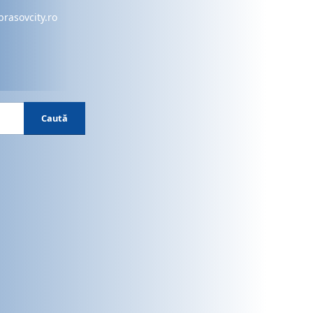
brasovcity.ro
Caută