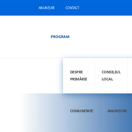
ANUNȚURI
CONTACT
PROGRAM
DESPRE
CONSILIUL
PRIMĂRIE
LOCAL
COMUNITATE
ANUNȚURI