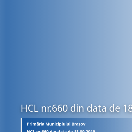
HCL nr.660 din data de 1
Primăria Municipiului Brașov
HCL nr.660 din data de 18.09.2019