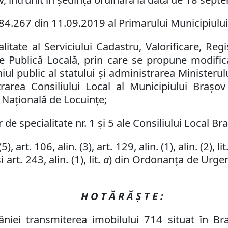
84.267
din
11
.09.2019 al Primarului Municipiului B
itate al Serviciului Cadastru, Valorificare, Reg
ţie Publică Locală, prin care se propune
modific
l public al statului și administrarea Ministerul
rarea Consiliului Local al Municipiului Brașov 
 Națională de Locuințe;
de specialitate nr. 1 și 5 ale Consiliului Local Br
(5)
,
art. 106, alin. (3),
art. 129, alin. (1), alin. (2),
lit
și art. 243, alin. (1), lit.
a
) din Ordonanța de Urgenț
H O T Ă R Ă Ş T E :
âniei transmiterea imobilului 714 situat în Br