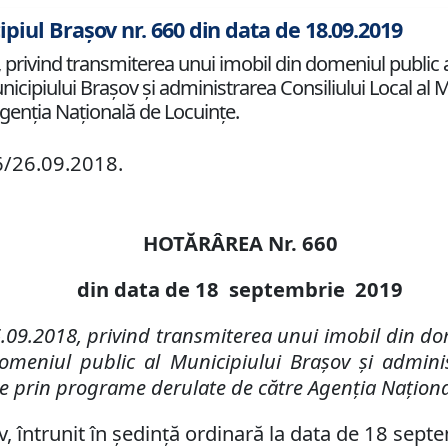
ipiul Brașov nr. 660 din data de 18.09.2019
 privind transmiterea unui imobil din domeniul public a
icipiului Brașov și administrarea Consiliului Local al M
genția Națională de Locuințe.
66/26.09.2018.
HOTĂRÂREA Nr.
660
din data de
18 septembrie
2019
.
09
.2018, privind transmiterea unui imobil din dom
omeniul public al Municipiului Brașov și adminis
nțe prin programe derulate de către Agenția Națion
v, întrunit în ședință ordinară la data de
18 septe