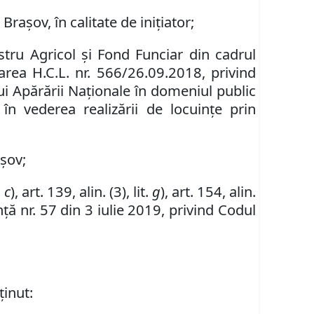
rașov, în calitate de inițiator;
istru Agricol şi Fond Funciar din cadrul
area H.C.L. nr. 566/26.
09
.2018, privind
ui Apărării Naționale în domeniul public
în vederea realizării de locuințe prin
așov;
.
c
),
art.
139,
alin
. (
3
), lit.
g
), art. 154, alin.
ă nr. 57 din 3 iulie 2019, privind Codul
ținut: