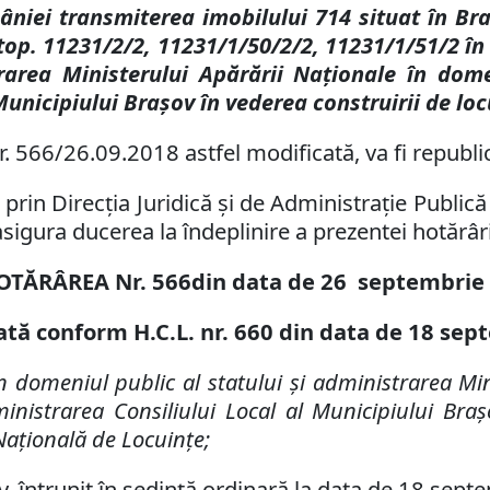
iei transmiterea imobilului 714 situat în Brașov
 top. 11231/2/2, 11231/1/50/2/2, 11231/1/51/2 î
trarea Ministerului Apărării Naționale în dome
Municipiului Brașov în vederea construirii de lo
. 566/26.09.2018 astfel modificată, va fi republi
, prin Direcția Juridică și de Administrație Publică
asigura ducerea la
î
ndeplinire a prezentei hot
ă
r
â
r
OTĂRÂREA Nr.
566
din data de
26 septembri
ată conform H.C.L. nr.
660
din data de 18 sep
 domeniul public al statului şi administrarea Min
inistrarea Consiliului Local al Municipiului Braş
aţională de Locuinţe;
v, întrunit în ședință ordinară la data de
18 septe