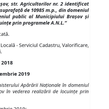
, str. Agricultorilor nr. 2 identificat
n suprafață de 10985 m.p., din domeniul
niul public al Municipiului Brașov și
cuințe prin programele A.N.L.”
cată.
 Locală - Serviciul Cadastru, Valorificare,
i.
e
201
8
tembrie 2019
isterului Apărării Naţionale în domeniul
ov în vederea realizării de locuinţe prin
mbrie 2019;