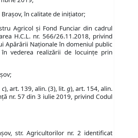
rașov, în calitate de inițiator;
istru Agricol şi Fond Funciar din cadrul
area H.C.L. nr. 566/26.11.2018, privind
ui Apărării Naționale în domeniul public
în vederea realizării de locuințe prin
așov;
.
c
),
art.
139,
alin
. (
3
), lit.
g
), art. 154, alin.
ă nr. 57 din 3 iulie 2019, privind Codul
așov,
str. Agricultorilor nr. 2 identificat