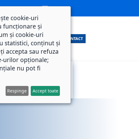
ește cookie-uri
 funcționare și
um și cookie-uri
CONTACT
statistici, conținut și
ți accepta sau refuza
e-urilor opționale;
nțiale nu pot fi
SERVICII
M.O.L.
PUBLICE
Respinge
Accept toate