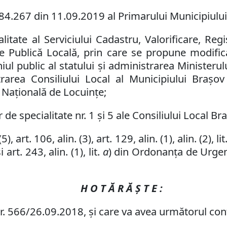
84.267
din
11
.09.2019 al Primarului Municipiului B
itate al Serviciului Cadastru, Valorificare, Reg
ţie Publică Locală, prin care se propune
modific
l public al statului și administrarea Ministerul
rarea Consiliului Local al Municipiului Brașov 
 Națională de Locuințe;
de specialitate nr. 1 și 5 ale Consiliului Local Br
(5)
,
art. 106, alin. (3),
art. 129, alin. (1), alin. (2),
lit
și art. 243, alin. (1), lit.
a
) din Ordonanța de Urgenț
H O T Ă R Ă Ş T E :
nr. 566/26.09.2018, şi care va avea următorul con