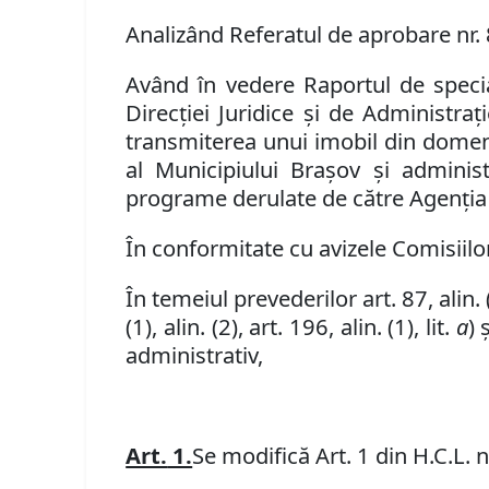
Analiz
â
nd
Referatul de
aprobare
nr.
Având în vedere Raportul de special
Direcţiei Juridice şi de Administra
transmiterea unui imobil din domeniu
al Municipiului Brașov și administ
programe derulate de către Agenția
În conformitate cu avizele Comisiilor 
În temeiul prevederilor
art.
87, alin. 
(1), alin. (2),
art. 196, alin. (1), lit.
a
) 
administrativ,
Art.
1.
Se modifică Art. 1 din H.C.L. 