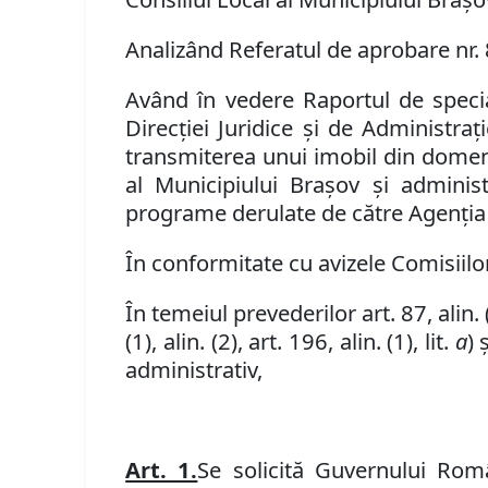
Analiz
â
nd
Referatul de
aprobare
nr.
Având în vedere Raportul de special
Direcţiei Juridice şi de Administra
transmiterea unui imobil din domeniu
al Municipiului Brașov și administ
programe derulate de către Agenția
În conformitate cu avizele Comisiilor 
În temeiul prevederilor
art.
87, alin. 
(1), alin. (2),
art. 196, alin. (1), lit.
a
) 
administrativ,
Art. 1.
Se solicită Guvernului Rom