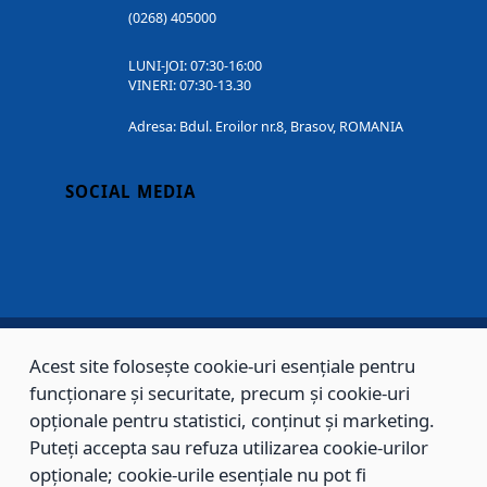
(0268) 405000
LUNI-JOI: 07:30-16:00
VINERI: 07:30-13.30
Adresa: Bdul. Eroilor nr.8, Brasov, ROMANIA
SOCIAL MEDIA
Acest site folosește cookie-uri esențiale pentru
Copyright © 2002 - 2026 - PRIMĂRIA MUNICIPIULUI BRAȘOV, toate drepturile
funcționare și securitate, precum și cookie-uri
rezervate.
opționale pentru statistici, conținut și marketing.
Puteți accepta sau refuza utilizarea cookie-urilor
Sitemap
Contact
opționale; cookie-urile esențiale nu pot fi