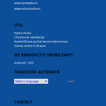
www.spclepbv.ro
www.voluntarbv.ro
UTIL
Harta sitului
Chestionar satisfacție
Autentificare portal servicii electronice
Starea vremii in Brașov
MY BRASOVCITY (MOBILEAPP)
Android
|
IOS
TRADUCERE AUTOMATĂ
Powered by
Translate
CONTACT