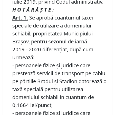
iulie 2019, privind Codul administrativ,
H O T Ă R Ă Ş T E :
Art.
1.
Se aprobă cuantumul taxei
speciale de utilizare a domeniului
schiabil, proprietatea Municipiului
Braşov, pentru sezonul de iarnă
2019 - 2020 diferenţiat, după cum
urmează:
- persoanele fizice şi juridice care
prestează servicii de transport pe cablu
pe pârtiile Bradul şi Stadion datorează o
taxă specială pentru utilizarea
domeniului schiabil în cuantum de
0,1664 lei/punct;
- persoanele fizice şi juridice care