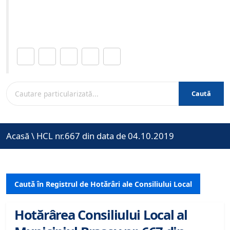
Site-ul oficial al Primariei Municipiului Brasov /
www.brasovcity.ro
Distribuie această pagină.
Caută
Acasă
\
HCL nr.667 din data de 04.10.2019
Caută în Registrul de Hotărâri ale Consiliului Local
Hotărârea Consiliului Local al