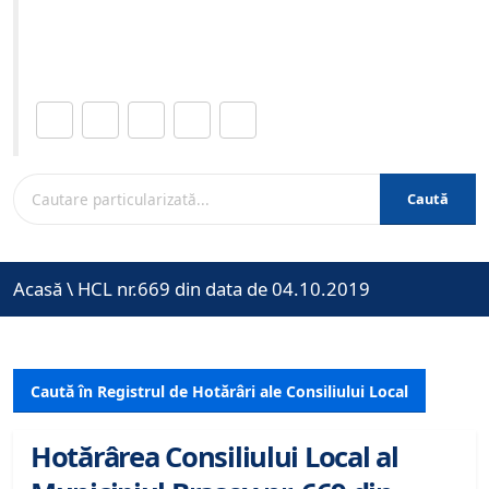
Site-ul oficial al Primariei Municipiului Brasov /
www.brasovcity.ro
Distribuie această pagină.
Caută
Acasă
\
HCL nr.669 din data de 04.10.2019
Caută în Registrul de Hotărâri ale Consiliului Local
Hotărârea Consiliului Local al