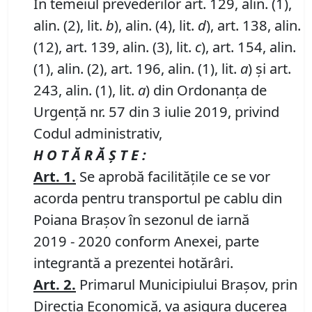
În temeiul prevederilor art. 129, alin. (1),
alin. (2), lit.
b
), alin. (4), lit.
d
), art. 138, alin.
(12), art. 139, alin. (3), lit.
c
), art. 154, alin.
(1), alin. (2), art. 196, alin. (1), lit.
a
) și art.
243, alin. (1), lit.
a
) din Ordonanța de
Urgență nr. 57 din 3 iulie 2019, privind
Codul administrativ,
H O T Ă R Ă Ş T E :
Art.
1
.
Se aprobă facilitățile ce se vor
acorda pentru transportul pe cablu din
Poiana Brașov în sezonul de iarnă
2019 - 2020 conform Anexei, parte
integrantă a prezentei hotărâri.
Art.
2
.
Primarul Municipiului Braşov, prin
Direcţia Economică, va asigura ducerea