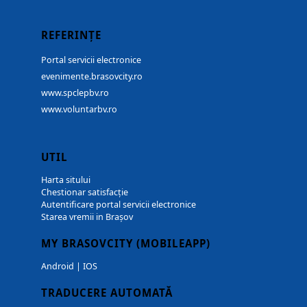
REFERINȚE
Portal servicii electronice
evenimente.brasovcity.ro
www.spclepbv.ro
www.voluntarbv.ro
UTIL
Harta sitului
Chestionar satisfacție
Autentificare portal servicii electronice
Starea vremii in Brașov
MY BRASOVCITY (MOBILEAPP)
Android
|
IOS
TRADUCERE AUTOMATĂ