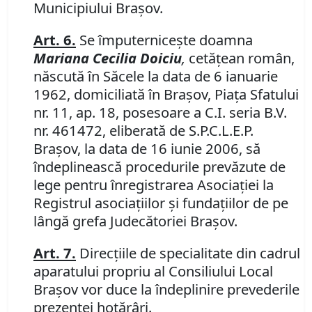
Municipiului Braşov.
Art. 6.
Se împuterniceşte doamna
Mariana Cecilia Doiciu
,
cetăţean român,
născută în Săcele la data de 6 ianuarie
1962, domiciliată în Braşov, Piaţa Sfatului
nr. 11, ap. 18, posesoare a C.I. seria B.V.
nr. 461472, eliberată de S.P.C.L.E.P.
Braşov, la data de 16 iunie 2006, să
îndeplinească procedurile prevăzute de
lege pentru înregistrarea Asociaţiei la
Registrul asociaţiilor şi fundaţiilor de pe
lângă grefa Judecătoriei Braşov.
Art. 7.
Direcţiile de specialitate din cadrul
aparatului propriu al Consiliului Local
Braşov vor duce la îndeplinire prevederile
prezentei hotărâri.