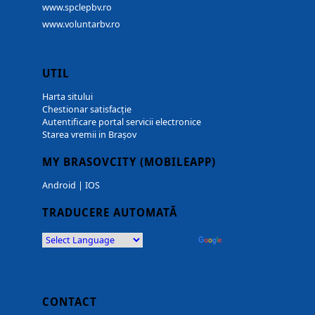
www.spclepbv.ro
www.voluntarbv.ro
UTIL
Harta sitului
Chestionar satisfacție
Autentificare portal servicii electronice
Starea vremii in Brașov
MY BRASOVCITY (MOBILEAPP)
Android
|
IOS
TRADUCERE AUTOMATĂ
Powered by
Translate
CONTACT