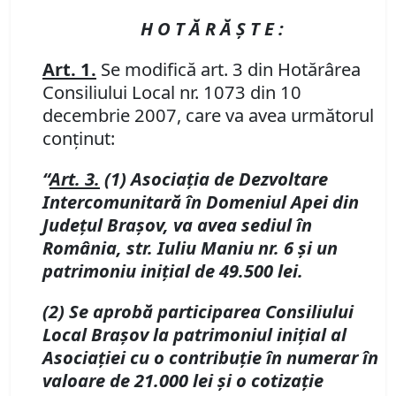
H O T Ă R Ă Ş T E :
Art. 1.
Se modifică art. 3 din Hotărârea
Consiliului Local nr. 1073 din 10
decembrie 2007, care va avea următorul
conţinut:
“
Art. 3.
(1) Asociaţia de Dezvoltare
Intercomunitară în Domeniul Apei din
Judeţul Braşov, va avea sediul în
România, str. Iuliu Maniu nr. 6 şi un
patrimoniu iniţial de 49.500 lei.
(2) Se aprobă participarea Consiliului
Local Braşov la patrimoniul iniţial al
Asociaţiei cu o contribuţie în numerar în
valoare de 21.000 lei şi o cotizaţie