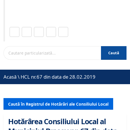
Site-ul oficial al Primariei Municipiului Brasov /
www.brasovcity.ro
Distribuie această pagină.
Caută
Acasă
\
HCL nr.67 din data de 28.02.2019
Caută în Registrul de Hotărâri ale Consiliului Local
Hotărârea Consiliului Local al