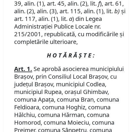
39, alin. (1), art. 45, alin. (2), lit.
f
), art. 61,
alin. (2), alin. (3), art. 115, alin. (1), lit.
b)
şi
art. 117, alin. (1), lit.
a
) din Legea
Administraţiei Publice Locale nr.
215/2001, republicată, cu modificările şi
completările ulterioare,
H O T Ă R Ă Ş T E :
Art. 1.
Se aprobă asocierea municipiului
Braşov, prin Consiliul Local Braşov, cu
judeţul Braşov, municipiul Codlea,
municipiul Rupea, oraşul Ghimbav,
comuna Apaţa, comuna Bran, comuna
Feldioara, comuna Hoghiz, comuna
Hălchiu, comuna Hărman, comuna
Homorod, comuna Moieciu, comuna
Prejmer, comuna Sânpetru, comuna