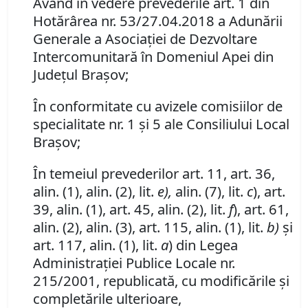
Având în vedere prevederile art. 1 din
Hotărârea nr. 53/27.04.2018 a Adunării
Generale a Asociaţiei de Dezvoltare
Intercomunitară în Domeniul Apei din
Judeţul Braşov;
În conformitate cu avizele comisiilor de
specialitate nr. 1 şi 5 ale Consiliului Local
Braşov;
În temeiul prevederilor art. 11, art. 36,
alin. (1), alin. (2), lit.
e),
alin. (7), lit.
c
), art.
39, alin. (1), art. 45, alin. (2), lit.
f
), art. 61,
alin. (2), alin. (3), art. 115, alin. (1), lit.
b)
şi
art. 117, alin. (1), lit.
a
) din Legea
Administraţiei Publice Locale nr.
215/2001, republicată, cu modificările şi
completările ulterioare,