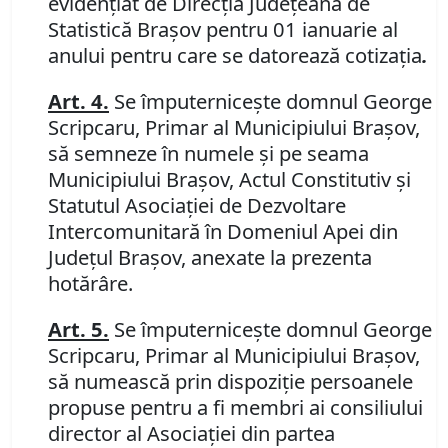
evidenţiat de Direcţia Judeţeană de
Statistică Braşov pentru 01 ianuarie al
anului pentru care se datorează cotizaţia
.
Art. 4.
Se împuterniceşte domnul George
Scripcaru, Primar al Municipiului Braşov,
să semneze în numele şi pe seama
Municipiului Braşov, Actul Constitutiv şi
Statutul Asociaţiei de Dezvoltare
Intercomunitară în Domeniul Apei din
Judeţul Braşov, anexate la prezenta
hotărâre.
Art. 5.
Se împuterniceşte domnul George
Scripcaru, Primar al Municipiului Braşov,
să numească prin dispoziţie persoanele
propuse pentru a fi membri ai consiliului
director al Asociaţiei din partea