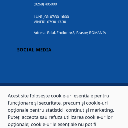
(0268) 405000
LUNI-JOI: 07:30-16:00
VINERI: 07:30-13.30
Adresa: Bdul. Eroilor nr.8, Brasov, ROMANIA
SOCIAL MEDIA
Acest site folosește cookie-uri esențiale pentru
Copyright © 2002 - 2026 - PRIMĂRIA MUNICIPIULUI BRAȘOV, toate drepturile
funcționare și securitate, precum și cookie-uri
rezervate.
opționale pentru statistici, conținut și marketing.
Puteți accepta sau refuza utilizarea cookie-urilor
Sitemap
Contact
opționale; cookie-urile esențiale nu pot fi