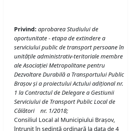
Privind
:
aprobarea
Studiului de
oportunitate
-
etapa de extindere a
serviciului public de transport persoane în
unităţile administrativ-teritoriale membre
ale
Asociaţiei Metropolitane pentru
Dezvoltare Durabilă a Transportului Public
Braşov și a proiectului
Actului adiţional
nr.
1 la Contractul de Delegare a Gestiunii
Serviciului de Transport Public Local de
Căl
ă
tori
n
r. 1/2018
;
Consiliul Local al Municipiului Brașov,
întrunit în ședință ordinară la data de 4