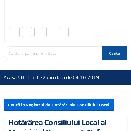
Site-ul oficial al Primariei Municipiului Brasov /
www.brasovcity.ro
Distribuie această pagină.
Caută
Acasă
\
HCL nr.672 din data de 04.10.2019
Caută în Registrul de Hotărâri ale Consiliului Local
Hotărârea Consiliului Local al