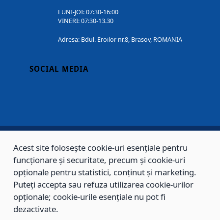
LUNI-JOI: 07:30-16:00
VINERI: 07:30-13.30
Adresa: Bdul. Eroilor nr.8, Brasov, ROMANIA
SOCIAL MEDIA
Acest site folosește cookie-uri esențiale pentru
Copyright © 2002 - 2026 - PRIMĂRIA MUNICIPIULUI BRAȘOV, toate drepturile
funcționare și securitate, precum și cookie-uri
rezervate.
opționale pentru statistici, conținut și marketing.
Puteți accepta sau refuza utilizarea cookie-urilor
Sitemap
Contact
opționale; cookie-urile esențiale nu pot fi
dezactivate.