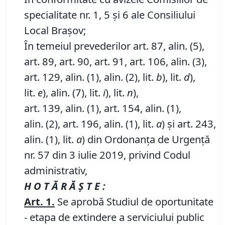
specialitate nr. 1, 5 și 6 ale Consiliului
Local Brașov;
În temeiul prevederilor art. 87, alin. (5),
art. 89, art. 90, art. 91, art. 106, alin. (3),
art. 129, alin. (1), alin. (2), lit.
b
), lit.
d
),
lit.
e
), alin. (7), lit.
i
), lit.
n
),
art. 139, alin. (1), art. 154, alin. (1),
alin. (2), art. 196, alin. (1), lit.
a
) și art. 243,
alin. (1), lit.
a
) din Ordonanța de Urgență
nr. 57 din 3 iulie 2019, privind Codul
administrativ,
H O T Ă R Ă Ş T E :
Art. 1
.
Se aprobă Studiul de oportunitate
- etapa de extindere a serviciului public