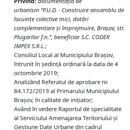
Privind
:
documentaţi
a de
urbanism
“P
.
U
.
D
.
-
Construire ansamblu de
locuinţe colective mici, dotări
complementare şi împrejmuire, Braşov, str.
Plugarilor f
.
n
.
”, beneficiar S
.
C
.
CODER
IMPEX S
.
R
.
L
.;
Consiliul Local al Municipiului Brașov,
întrunit în ședință ordinară la data de 4
octombrie 2019;
Analizând Referatul de aprobare nr.
84.172/2019 al Primarului Municipiului
Braşov, în calitate de iniţiator;
Având în vedere Raportul de specialitate
al Serviciului Amenajarea Teritoriului și
Gestiune Date Urbane din cadrul