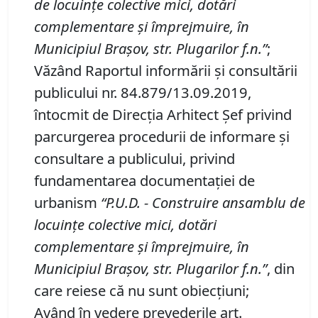
de locuinţe colective mici, dotări
complementare şi împrejmuire, în
Municipiul Braşov, str. Plugarilor f
.
n
.”
;
Văzând Raportul informării şi consultării
publicului nr. 84.879/13.09.2019,
întocmit de Direcţia Arhitect Şef privind
parcurgerea procedurii de informare şi
consultare a publicului, privind
fundamentarea documentaţiei de
urbanism
“P
.
U
.
D
.
-
Construire ansamblu de
locuinţe colective mici, dotări
complementare şi împrejmuire, în
Municipiul Braşov, str. Plugarilor f
.
n
.”
, din
care reiese că nu sunt obiecţiuni;
Având în vedere prevederile art.