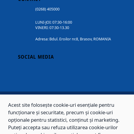
(0268) 405000
LUNI-JOI: 07:30-16:00
VINERI: 07:30-13.30
Adresa: Bdul. Eroilor nr.8, Brasov, ROMANIA
SOCIAL MEDIA
Acest site folosește cookie-uri esențiale pentru
Copyright © 2002 - 2026 - PRIMĂRIA MUNICIPIULUI BRAȘOV, toate drepturile
funcționare și securitate, precum și cookie-uri
rezervate.
opționale pentru statistici, conținut și marketing.
Puteți accepta sau refuza utilizarea cookie-urilor
Sitemap
Contact