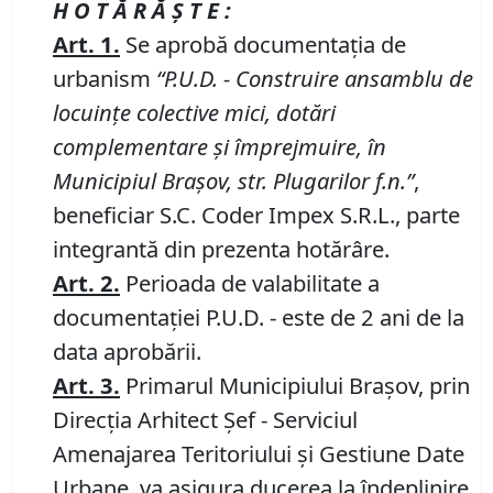
H O T Ă R Ă Ş T E :
Art.
1.
Se aprobă documentaţia de
urbanism
“P
.
U
.
D
.
-
Construire ansamblu de
locuinţe colective mici, dotări
complementare şi împrejmuire, în
Municipiul Braşov, str. Plugarilor f
.n.”
,
beneficiar S.C. Coder Impex S.R.L., parte
integrantă din prezenta hotărâre.
Art.
2.
Perioada de valabilitate a
documentaţiei P.U.D. - este de 2 ani de la
data aprobării.
Art.
3
.
Primarul Municipiului Braşov, prin
Direcţia Arhitect Şef - Serviciul
Amenajarea Teritoriului şi Gestiune Date
Urbane, va asigura ducerea la îndeplinire