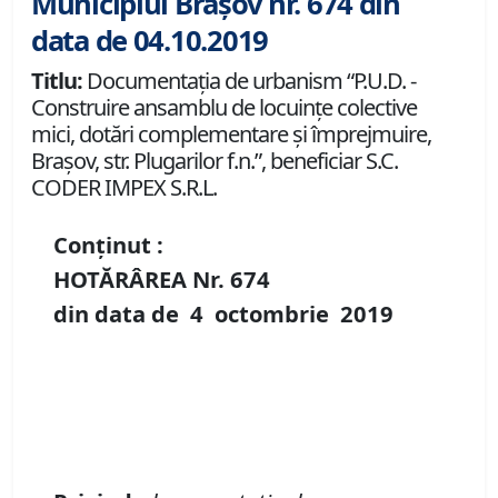
Municipiul Brașov nr. 674 din
data de 04.10.2019
Titlu:
Documentaţia de urbanism “P.U.D. -
Construire ansamblu de locuinţe colective
mici, dotări complementare şi împrejmuire,
Braşov, str. Plugarilor f.n.”, beneficiar S.C.
CODER IMPEX S.R.L.
Conținut :
HOTĂRÂREA Nr.
674
din data de
4 octombrie
2019