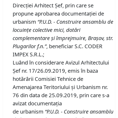
Direcției Arhitect Șef, prin care se
propune aprobarea documentaţiei de
urbanism
“P
.
U
.
D
.
-
Construire ansamblu de
locuinţe colective mici, dotări
complementare şi împrejmuire, Braşov, str.
Plugarilor f
.
n
.
”
, beneficiar S.C. CODER
IMPEX S.R.L.;
Luând în considerare Avizul Arhitectului
Şef nr. 17/26.09.2019, emis în baza
hotărârii Comisiei Tehnice de
Amenajarea Teritoriului şi Urbanism nr.
76 din data de 25.09.2019, prin care s-a
avizat documentaţia
de urbanism
“P
.
U
.
D
.
-
Construire ansamblu