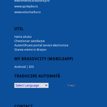
evenimente.brasovcity.ro
www.spclepbv.ro
www.voluntarbv.ro
UTIL
Harta sitului
Chestionar satisfacție
Autentificare portal servicii electronice
Starea vremii in Brașov
MY BRASOVCITY (MOBILEAPP)
Android
|
IOS
TRADUCERE AUTOMATĂ
Powered by
Translate
CONTACT