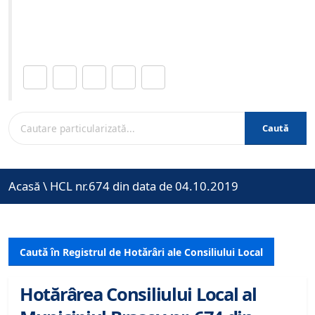
Site-ul oficial al Primariei Municipiului Brasov /
www.brasovcity.ro
Distribuie această pagină.
Caută
Acasă
\
HCL nr.674 din data de 04.10.2019
Caută în Registrul de Hotărâri ale Consiliului Local
Hotărârea Consiliului Local al