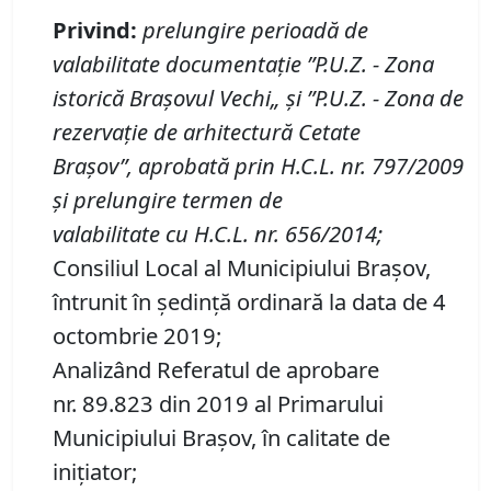
Privind
:
prelungire perioa
d
ă
de
valabilitate documentaţie
”
P
.
U
.
Z
. - Zona
istorică Braşovul Vechi
„
şi
”
P.U.Z. - Zona de
rezervaţie de arhitectură Cetate
Braşov
”
,
aprobată prin H
.
C
.
L
.
nr.
797/2009
şi
prelungire termen de
valabilitate
cu
H.C.L. nr. 656
/20
14;
Consiliul Local al Municipiului Brașov,
întrunit în ședință ordinară la data de 4
octombrie 2019;
Analizând Referatul de aprobare
nr. 89.823 din 2019 al Primarului
Municipiului Braşov, în calitate de
inițiator;