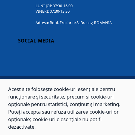
LUNI-JOI: 07:30-16:00
VINERI: 07:30-13.30
Adresa: Bdul. Eroilor nr.8, Brasov, ROMANIA
SOCIAL MEDIA
Acest site folosește cookie-uri esențiale pentru
Copyright © 2002 - 2026 - PRIMĂRIA MUNICIPIULUI BRAȘOV, toate drepturile
funcționare și securitate, precum și cookie-uri
rezervate.
opționale pentru statistici, conținut și marketing.
Puteți accepta sau refuza utilizarea cookie-urilor
Sitemap
Contact
opționale; cookie-urile esențiale nu pot fi
dezactivate.