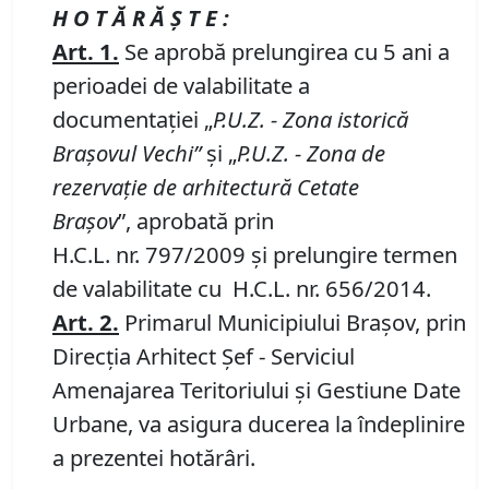
H O T Ă R Ă Ş T E :
Art.
1
.
Se aprobă prelungirea cu 5 ani a
perioadei de valabilitate a
documentaţiei „
P
.
U
.
Z
. - Zona istorică
Braşovul Vechi
”
şi „
P.U.Z. - Zona de
rezervaţie de arhitectură Cetate
Braşov
”, aprobată prin
H.C.L. nr. 797/2009 şi prelungire termen
de valabilitate cu H.C.L. nr. 656/2014.
Art.
2.
Primarul Municipiului Braşov, prin
Direcţia Arhitect Şef - Serviciul
Amenajarea Teritoriului şi Gestiune Date
Urbane, va asigura ducerea la îndeplinire
a prezentei hotărâri.