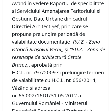
Având în vedere Raportul de specialitate
al Serviciului Amenajarea Teritoriului și
Gestiune Date Urbane din cadrul
Direcției Arhitect Șef, prin care se
propune prelungire perioadă de
valabilitate documentaţie
“P
.
U
.
Z
. - Zona
istorică Braşovul Vechi
„
şi
“P.U.Z. - Zona de
rezervaţie de arhitectură Cetate
Braşov
„
, aprobată prin
H.C.L. nr. 797/2009 şi prelungire termen
de valabilitate cu H.C.L. nr. 656/2014;
Văzând şi adresa
nr. 65.002/16DT/31.05.2012 a
Guvernului României - Ministerul
Dezvoltării Regionale şi Turismului;