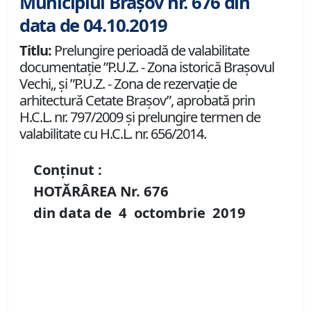
Municipiul Brașov nr. 676 din
data de 04.10.2019
Titlu:
Prelungire perioadă de valabilitate
documentaţie ”P.U.Z. - Zona istorică Braşovul
Vechi„ şi ”P.U.Z. - Zona de rezervaţie de
arhitectură Cetate Braşov”, aprobată prin
H.C.L. nr. 797/2009 şi prelungire termen de
valabilitate cu H.C.L. nr. 656/2014.
Conținut :
HOTĂRÂREA Nr.
676
din data de
4 octombrie
2019