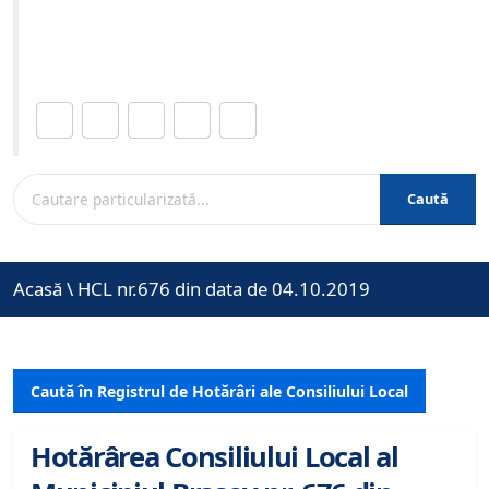
Site-ul oficial al Primariei Municipiului Brasov /
www.brasovcity.ro
Distribuie această pagină.
Caută
Acasă
\
HCL nr.676 din data de 04.10.2019
Caută în Registrul de Hotărâri ale Consiliului Local
Hotărârea Consiliului Local al