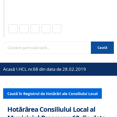
Site-ul oficial al Primariei Municipiului Brasov /
www.brasovcity.ro
Distribuie această pagină.
Caută
Acasă
\
HCL nr.68 din data de 28.02.2019
Caută în Registrul de Hotărâri ale Consiliului Local
Hotărârea Consiliului Local al