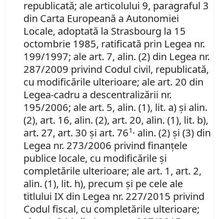
republicată; ale
articolului 9, paragraful 3
din Carta Europeană a Autonomiei
Locale, adoptată la Strasbourg la 15
octombrie 1985, ratificată prin Legea nr.
199/1997;
ale
art. 7, alin. (2)
din
Legea nr.
287/2009 privind Codul civil, republicată,
cu modificările ulterioare
;
ale
art. 20 din
Legea-cadru a descentralizării nr.
195/2006;
ale art. 5, alin. (1), lit. a) şi alin.
(2), art. 16, alin. (2), art. 20, alin. (1), lit. b),
1,
art. 27, art. 30 şi art. 76
alin. (2) şi (3) din
Legea nr. 273/2006 privind finanţele
publice locale, cu modificările şi
completările ulterioare; ale art. 1, art. 2,
alin. (1), lit. h), precum şi pe cele ale
titlului IX din Legea nr. 227/2015 privind
Codul fiscal, cu completările ulterioare;