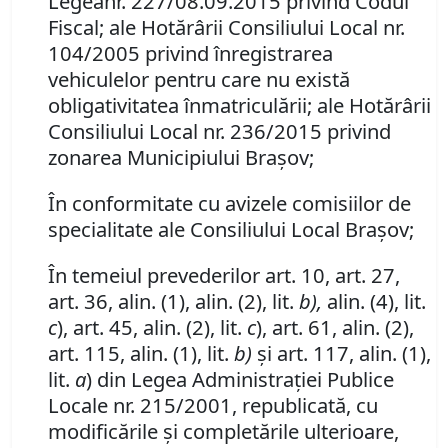
Legeanr. 227/
08.09.2015 privind Codul
Fiscal; ale
Hotărârii Consiliului Local nr.
104/2005 privind înregistrarea
vehiculelor pentru care nu există
obligativitatea înmatriculării; ale Hotărârii
Consiliului Local nr. 236/2015 privind
zonarea Municipiului Braşov;
În conformitate cu avizele comisiilor de
specialitate ale Consiliului Local Braşov;
În temeiul prevederilor art. 10, art. 27,
art. 36, alin. (1), alin. (2), lit.
b),
alin. (4), lit.
c
), art. 45, alin. (2), lit.
c
), art. 61, alin. (2),
art. 115, alin. (1), lit.
b)
şi art. 117, alin. (1),
lit.
a
) din Legea Administraţiei Publice
Locale nr. 215/2001, republicată, cu
modificările şi completările ulterioare,