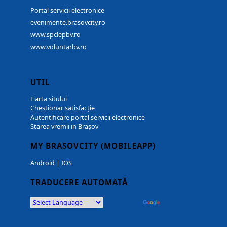
Portal servicii electronice
evenimente.brasovcity.ro
www.spclepbv.ro
www.voluntarbv.ro
UTIL
Harta sitului
Chestionar satisfacție
Autentificare portal servicii electronice
Starea vremii in Brașov
MY BRASOVCITY (MOBILEAPP)
Android
|
IOS
TRADUCERE AUTOMATĂ
Powered by
Translate