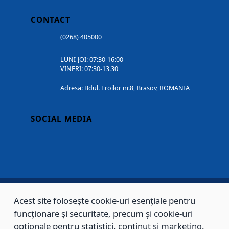
CONTACT
(0268) 405000
LUNI-JOI: 07:30-16:00
VINERI: 07:30-13.30
Adresa: Bdul. Eroilor nr.8, Brasov, ROMANIA
SOCIAL MEDIA
Acest site folosește cookie-uri esențiale pentru
Copyright © 2002 - 2026 - PRIMĂRIA MUNICIPIULUI BRAȘOV, toate drepturile
funcționare și securitate, precum și cookie-uri
rezervate.
opționale pentru statistici, conținut și marketing.