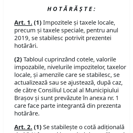
H O T Ă R Ă Ş T E :
Art. 1.
(1)
Impozitele şi taxele locale,
precum şi taxele speciale, pentru anul
2019, se stabilesc potrivit prezentei
hotărâri.
(2)
Tabloul cuprinzând cotele, valorile
impozabile, nivelurile impozitelor, taxelor
locale, şi amenzile care se stabilesc, se
actualizează sau se ajustează, după caz,
de către Consiliul Local al Municipiului
Braşov şi sunt prevăzute în anexa nr. 1
care face parte integrantă din prezenta
hotărâre
.
Art. 2.
(1)
Se stabileşte o cotă adiţională