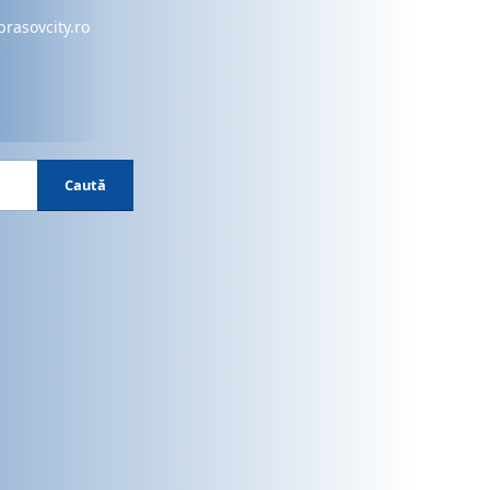
brasovcity.ro
Caută