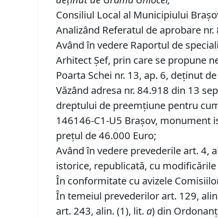
Consiliul Local al Municipiului Brașo
Analizând Referatul de aprobare nr. 8
Având în vedere Raportul de speciali
Arhitect Șef, prin care se propune n
Poarta Schei nr. 13, ap. 6, deţinut 
Văzând adresa nr. 84.918 din 13 sep
dreptului de preemţiune pentru cumpăr
146146-C1-U5 Braşov, monument ist
preţul de 46.000 Euro;
Având în vedere prevederile art. 4, a
istorice, republicată, cu modificările
În conformitate cu avizele Comisiilor 
În temeiul prevederilor art. 129, alin. (
art. 243, alin. (1), lit.
a
) din Ordonanța