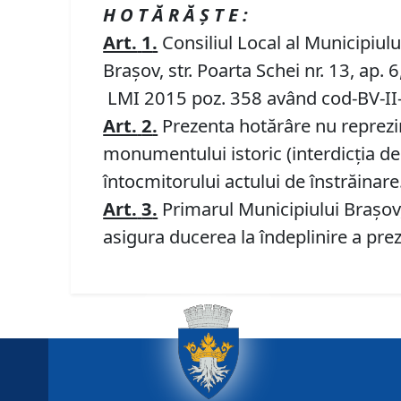
H O T Ă R Ă Ş T E :
Art.
1
.
Consiliul Local al Municipiul
Braşov, str. Poarta Schei nr. 13, ap.
LMI 2015 poz. 358 având cod-BV-II
Art.
2
.
Prezenta hotărâre nu reprezintă
monumentului istoric (interdicţia de 
întocmitorului actului de înstrăinare
Art.
3
.
Primarul Municipiului Braşov,
asigura ducerea la îndeplinire a prez