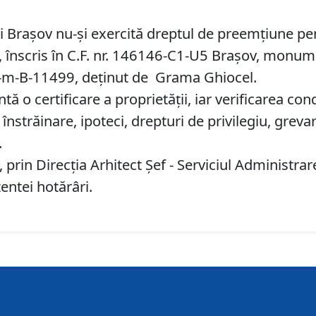
ui Braşov nu-şi exercită dreptul de preemţiune pe
 6, înscris în C.F. nr. 146146-C1-U5 Braşov, monum
-m-B-11499, deţinut de Grama Ghiocel.
 o certificare a proprietăţii, iar verificarea cond
înstrăinare, ipoteci, drepturi de privilegiu, greva
.
 prin Direcția Arhitect Șef - Serviciul Administr
entei hotărâri.