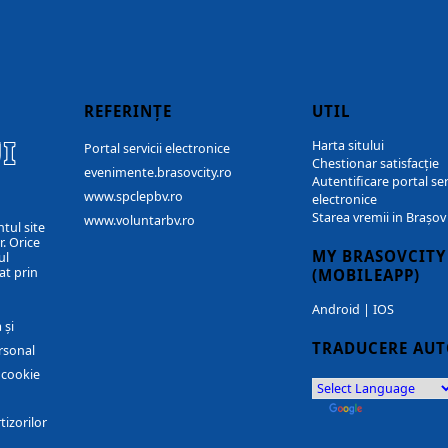
REFERINȚE
UTIL
I
Harta sitului
Portal servicii electronice
Chestionar satisfacție
evenimente.brasovcity.ro
Autentificare portal ser
www.spclepbv.ro
electronice
Starea vremii in Brașov
www.voluntarbv.ro
ntul site
. Orice
MY BRASOVCITY
ul
at prin
(MOBILEAPP)
Android
|
IOS
 și
TRADUCERE AU
rsonal
r cookie
by
Translate
tizorilor