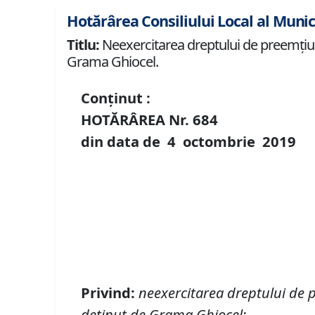
Hotărârea Consiliului Local al Munic
Titlu:
Neexercitarea dreptului de preemţiune
Grama Ghiocel.
Conținut :
HOTĂRÂREA Nr.
684
din data de
4 octombrie
2019
Privind
:
neexercitarea dreptului de 
deţinut de Grama Ghiocel;