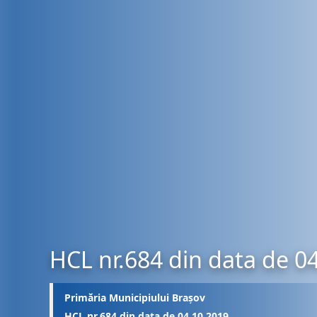
HCL nr.684 din data de 0
Primăria Municipiului Brașov
HCL nr.684 din data de 04.10.2019