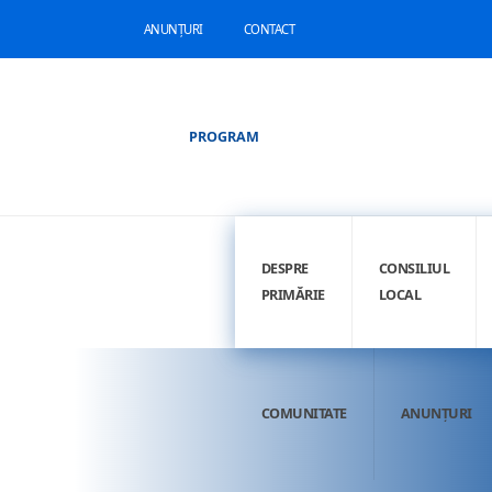
ANUNȚURI
CONTACT
PROGRAM
DESPRE
CONSILIUL
PRIMĂRIE
LOCAL
COMUNITATE
ANUNȚURI