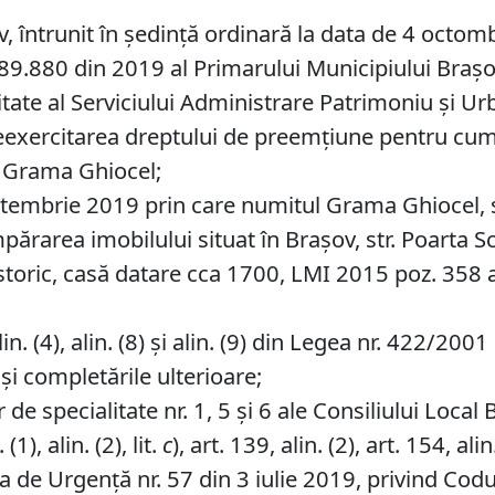
v, întrunit în ședință ordinară la data de 4 octom
9.880 din 2019 al Primarului Municipiului Braşov, 
tate al Serviciului Administrare Patrimoniu şi Ur
eexercitarea dreptului de preemţiune pentru cumpă
de Grama Ghiocel;
tembrie 2019 prin care numitul Grama Ghiocel, sol
area imobilului situat în Braşov, str. Poarta Schei 
oric, casă datare cca 1700, LMI 2015 poz. 358 
lin. (4), alin. (8) şi alin. (9) din Legea nr. 422/
 şi completările ulterioare;
de specialitate nr. 1, 5 și 6 ale Consiliului Local 
1), alin. (2), lit.
c
), art. 139, alin. (2), art. 154, alin.
 de Urgență nr. 57 din 3 iulie 2019, privind Codu