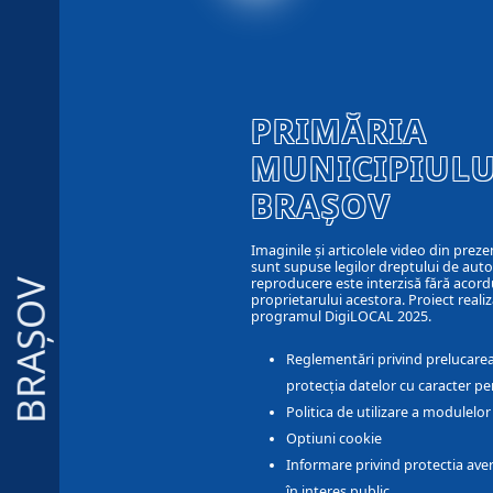
PRIMĂRIA
MUNICIPIULU
BRAȘOV
Imaginile și articolele video din preze
sunt supuse legilor dreptului de autor
reproducere este interzisă fără acord
BRAȘOV
proprietarului acestora. Proiect realiz
programul DigiLOCAL 2025.
Reglementări privind prelucarea
protecția datelor cu caracter pe
Politica de utilizare a modulelo
Optiuni cookie
Informare privind protectia aver
în interes public