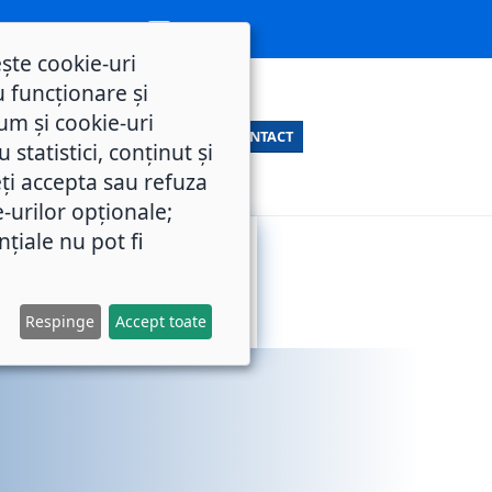
ește cookie-uri
 funcționare și
um și cookie-uri
CONTACT
statistici, conținut și
ți accepta sau refuza
e-urilor opționale;
nțiale nu pot fi
SERVICII
M.O.L.
PUBLICE
Respinge
Accept toate