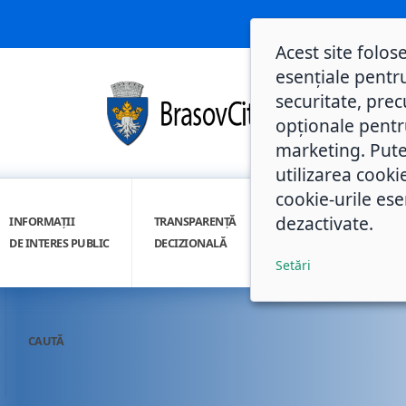
Acest site folos
esențiale pentru
securitate, prec
opționale pentru 
marketing. Pute
utilizarea cooki
cookie-urile ese
dezactivate.
INFORMAȚII
TRANSPARENȚĂ
INTEGRITATE
DE INTERES PUBLIC
DECIZIONALĂ
INSTITUȚIONALĂ
Setări
CAUTĂ