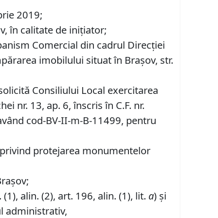
brie 2019;
în calitate de inițiator;
banism Comercial din cadrul Direcției
rarea imobilului situat în Braşov, str.
icită Consiliului Local exercitarea
nr. 13, ap. 6, înscris în C.F. nr.
având cod-BV-II-m-B-11499, pentru
2001 privind protejarea monumentelor
Brașov;
 (1), alin. (2), art. 196, alin. (1), lit.
a
) și
l administrativ,