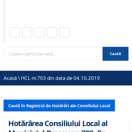
Site-ul oficial al Primariei Municipiului Brasov /
www.brasovcity.ro
Distribuie această pagină.
Caută
Acasă
\
HCL nr.703 din data de 04.10.2019
Caută în Registrul de Hotărâri ale Consiliului Local
Hotărârea Consiliului Local al