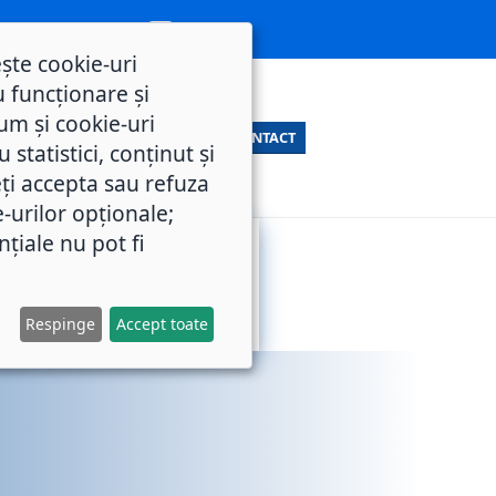
ește cookie-uri
 funcționare și
um și cookie-uri
CONTACT
statistici, conținut și
ți accepta sau refuza
e-urilor opționale;
nțiale nu pot fi
SERVICII
M.O.L.
PUBLICE
Respinge
Accept toate