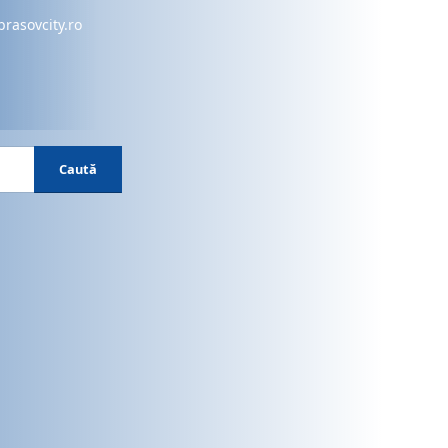
brasovcity.ro
Caută