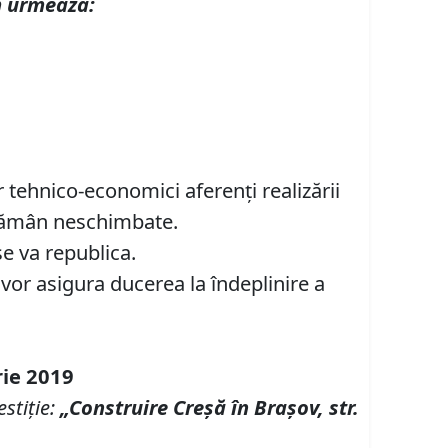
 urmeaz
ă
:
 tehnico-economici aferenți realizării
 rămân neschimbate.
se va republica.
vor asigura ducerea la îndeplinire a
rie 2019
estiţie:
„
Construire Creşă în Braşov, str.