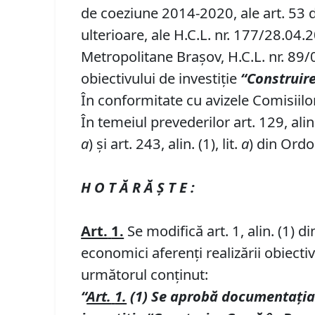
de coeziune 2014-2020, ale art. 53 d
ulterioare, ale H.C.L. nr. 177/28.04
Metropolitane Brașov, H.C.L. nr. 89/
obiectivului de investiție
“Construire
În conformitate cu avizele Comisiilor 
În temeiul prevederilor art. 129, alin. (
a
) și art. 243, alin. (1), lit.
a
) din Ordo
H O T Ă R Ă Ş T E :
Art.
1.
Se modifică art. 1, alin. (1) 
economici aferenți realizării obiectiv
următorul conținut:
“
Art.
1.
(1) Se aprob
ă
documenta
ț
i