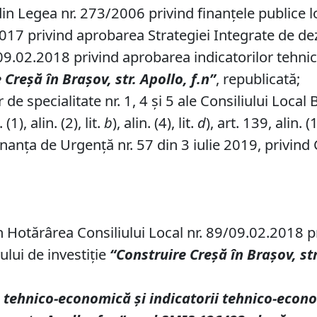
in Legea nr. 273/2006 privind finanțele publice lo
.2017 privind aprobarea Strategiei Integrate de d
09.02.2018 privind aprobarea indicatorilor tehnic
 Cre
șă
î
n Bra
ș
ov, str. Apollo, f.n”
, republicată;
de specialitate nr. 1, 4 și 5 ale Consiliului Local 
1), alin. (2), lit.
b
), alin. (4), lit.
d
), art. 139, alin. (1
nanța de Urgență nr. 57 din 3 iulie 2019, privind 
din Hotărârea Consiliului Local nr. 89/09.02.2018 
ului de investiție
“Construire Cre
șă
î
n Bra
ș
ov, st
a tehnico-economic
ă
ș
i indicatorii tehnico-econ