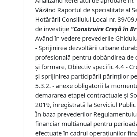
Analizând Referatul de aprobare nr. 1
Văzând Raportul de specialitate al S
Hotărârii Consiliului Local nr. 89/09
de investiție
“Construire Cre
șă
î
n B
Având în vedere prevederile Ghidulu
- Sprijinirea dezvoltării urbane durabi
profesională pentru dobândirea de co
și formare, Obiectiv specific 4.4 - Cr
și sprijinirea participării părinților
5.3.2. - anexe obligatorii la moment
demararea etapei contractuale și So
2019, înregistrată la Serviciul Pub
În baza prevederilor Regulamentului
financiar multianual pentru perioada 
efectuate în cadrul operațiunilor fi