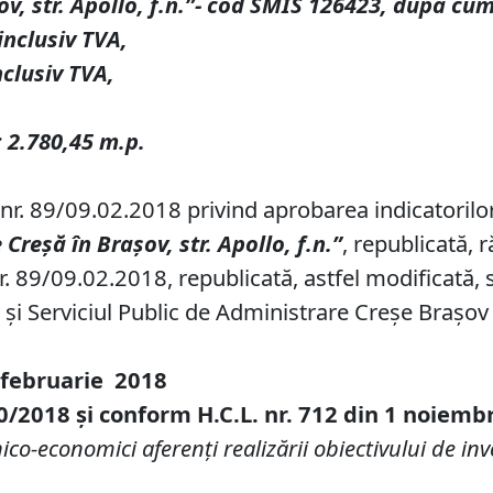
ov, str. Apollo, f.n
.
”- cod SMIS 126423, dup
ă
cum
inclusiv TVA,
nclusiv TVA,
: 2.780,45 m
.
p.
 nr. 89/09.02.2018 privind aprobarea indicatorilor
 Cre
șă
î
n Bra
ș
ov, str. Apollo, f.n
.
”
, republicată,
. 89/09.02.2018, republicată, astfel modificată, 
și Serviciul Public de Administrare Creșe Brașov 
 februarie
201
8
0
/
2018
și conform H.C.L. nr. 712 din 1 noiemb
co-economici aferenţi realizării obiectivului de inv