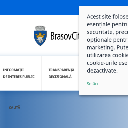
Acest site folos
esențiale pentru
securitate, prec
opționale pentru 
marketing. Pute
utilizarea cooki
cookie-urile ese
dezactivate.
INFORMAȚII
TRANSPARENȚĂ
INTEGRITATE
DE INTERES PUBLIC
DECIZIONALĂ
INSTITUȚIONALĂ
Setări
CAUTĂ