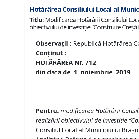
Hotărârea Consiliului Local al Munic
Titlu:
Modificarea Hotărârii Consiliului Loca
obiectivului de investiție “Construire Creșă î
Observații :
Republică Hotărârea Con
Conținut :
HOTĂRÂREA Nr.
712
din data de
1 noiembrie
2019
Pentru
:
modificarea Hot
ă
r
â
rii Consil
realiz
ă
rii obiectivului de investi
ț
ie “
Co
Consiliul Local al Municipiului Brașo