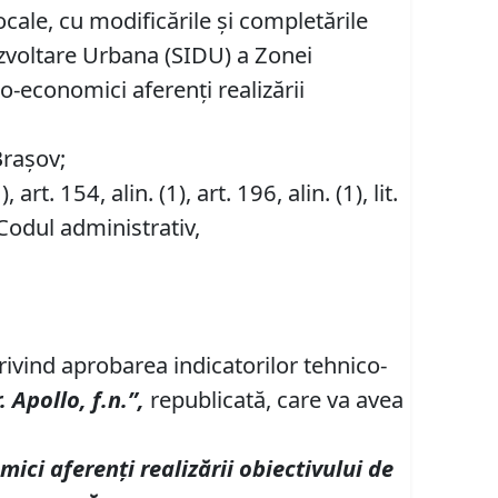
cale, cu modificările și completările
ezvoltare Urbana (SIDU) a Zonei
o-economici aferenți realizării
Brașov;
), art. 154, alin. (1), art. 196, alin. (1), lit.
Codul administrativ,
privind aprobarea indicatorilor tehnico-
r. Apollo, f.n
.
”,
republicată, care va avea
omici aferen
ț
i realiz
ă
rii obiectivului de