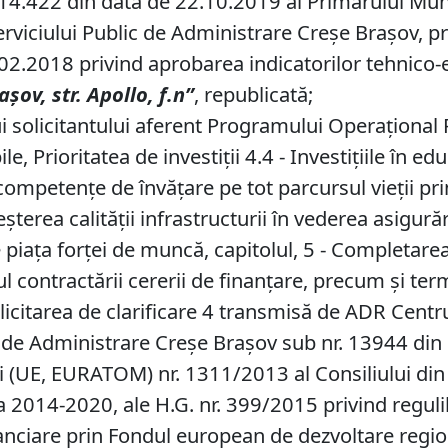
4.422 din data de 22.10.2019 al Primarului Munici
erviciului Public de Administrare Creşe Braşov, 
.02.2018 privind aprobarea indicatorilor tehnico-e
ra
ș
ov, str. Apollo, f.n”
, republicată;
i solicitantului aferent Programului Operațional
le, Prioritatea de investiții 4.4 - Investițiile în e
mpetențe de învățare pe tot parcursul vieții prin
eșterea calității infrastructurii în vederea asigură
 pe piața forței de muncă, capitolul, 5 - Completare
ul contractării cererii de finanțare, precum și t
licitarea de clarificare 4 transmisă de ADR Cent
lic de Administrare Creșe Brașov sub nr. 13944 di
 (UE, EURATOM) nr. 1311/2013 al Consiliului din 
2014-2020, ale H.G. nr. 399/2015 privind regulile 
nanciare prin Fondul european de dezvoltare regi