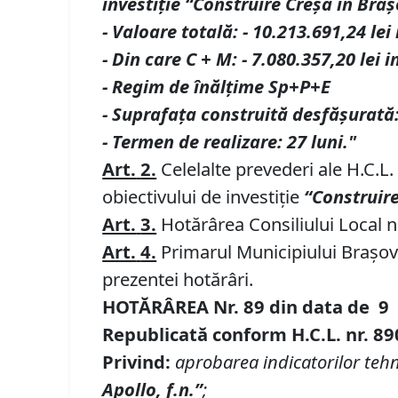
investi
ț
ie “Construire Cre
șă
î
n Bra
ș
-
Valoare total
ă
:
-
10.213.691,24 lei 
-
Din care C
+
M:
-
7.080.357,20 lei i
-
Regim de
î
n
ă
l
ț
ime Sp+P+E
-
Suprafa
ț
a construit
ă
desf
ăș
urat
ă
-
Termen de realizare: 27 luni."
Art.
2.
Celelalte prevederi ale H.C.L.
obiectivului de investiție
“Construire
Art.
3.
Hotărârea Consiliului Local nr
Art.
4.
Primarul Municipiului Brașov 
prezentei hotărâri.
HOTĂRÂREA Nr.
89
din data de
9
Republicată conform H.C.L. nr. 89
Privind:
aprobarea indicatorilor tehni
Apollo, f.n.”
;