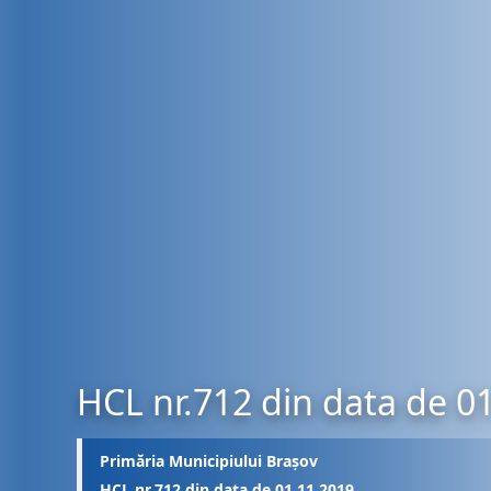
HCL nr.712 din data de 0
Primăria Municipiului Brașov
HCL nr.712 din data de 01.11.2019