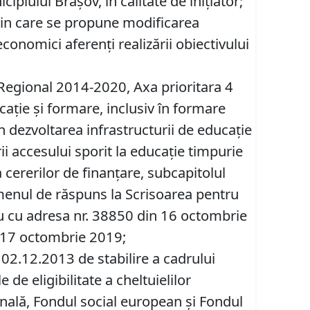
piului Brașov, în calitate de inițiator;
prin care se propune modificarea
conomici aferenți realizării obiectivului
 Regional 2014-2020, Axa prioritara 4
ducație și formare, inclusiv în formare
 dezvoltarea infrastructurii de educație
rii accesului sporit la educație timpurie
a cererilor de finanțare, subcapitolul
ermenul de răspuns la Scrisoarea pentru
ru cu adresa nr. 38850 din 16 octombrie
n 17 octombrie 2019;
02.12.2013 de stabilire a cadrului
de eligibilitate a cheltuielilor
onală, Fondul social european și Fondul