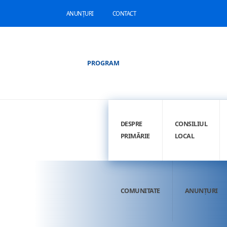
ANUNȚURI
CONTACT
PROGRAM
DESPRE
CONSILIUL
PRIMĂRIE
LOCAL
COMUNITATE
ANUNȚURI