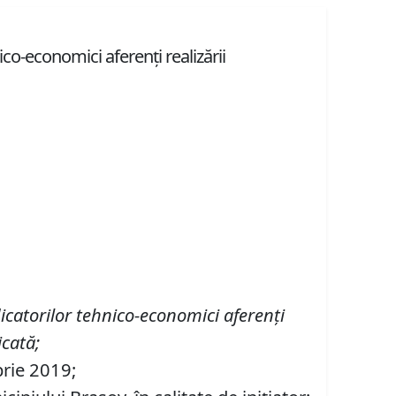
ico-economici aferenți realizării
icatorilor tehnico-economici aferen
ț
i
icat
ă;
brie 2019;