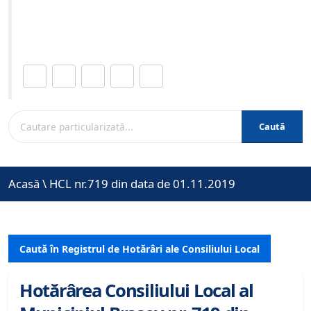
Site-ul oficial al Primariei Municipiului Brasov /
www.brasovcity.ro
Distribuie această pagină.
Caută
Acasă
\
HCL nr.719 din data de 01.11.2019
Caută în Registrul de Hotărâri ale Consiliului Local
Hotărârea Consiliului Local al