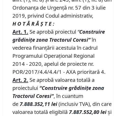
Ordonanța de Urgență nr. 57 din 3 iulie
2019, privind Codul administrativ,
H O T Ă R Ă Ş T E :
Art. 1.
Se aprobă proiectul
“
Construire
grădiniţe zona Tractorul Coresi”
în
vederea finanţării acestuia în cadrul
Programului Operaţional Regional
2014 - 2020, apelul de proiecte nr.
POR/2017/4.4/4.4/1 - AXA prioritară 4.
Art. 2.
Se aprobă valoarea totală a
proiectului
“
Construire grădinițe zona
Tractorul Coresi
”
,
în cuantum
de
7.888
.352,11
lei
(inclusiv TVA),
din care
valoarea totală eligibilă
7
.
887
.
552
,
80
lei
și