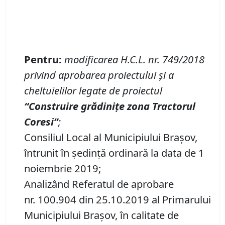
Pentru
:
modificarea H.C.L
. nr.
74
9
/2018
privind
aprobarea proiectului
ș
i a
cheltuielilor legate de proiectul
“
Construire grădinițe zona Tractorul
Coresi
”
;
Consiliul Local al Municipiului Brașov,
întrunit în ședință ordinară la data de 1
noiembrie 2019;
Analizând Referatul de aprobare
nr. 100.904 din 25.10.2019 al Primarului
Municipiului Braşov, în calitate de