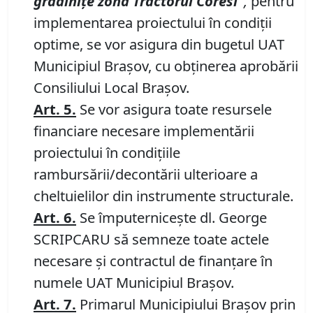
grădiniţe zona Tractorul Coresi”
,
pentru
implementarea proiectului în condiţii
optime, se vor asigura din bugetul UAT
Municipiul Braşov, cu obţinerea aprobării
Consiliului Local Braşov.
Art. 5.
Se vor asigura toate resursele
financiare necesare implementării
proiectului în condiţiile
rambursării/decontării ulterioare a
cheltuielilor din instrumente structurale.
Art. 6.
Se împuterniceşte dl. George
SCRIPCARU să semneze toate actele
necesare şi contractul de finanţare în
numele UAT Municipiul Braşov.
Art. 7.
Primarul Municipiului Braşov prin