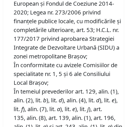
European și Fondul de Coeziune 2014-
2020; Legea nr. 273/2006 privind
finanțele publice locale, cu modificările și
completările ulterioare, art. 53; H.C.L. nr.
177/2017 privind aprobarea Strategiei
Integrate de Dezvoltare Urbană (SIDU) a
zonei metropolitane Brașov;
În conformitate cu avizele Comisiilor de
specialitate nr. 1, 5 și 6 ale Consiliului
Local Brașov;
În temeiul prevederilor art. 129, alin. (1),
alin. (2), lit.
b
), lit.
d
), alin. (4), lit.
d
), lit.
e
),
lit.
f
), alin. (7), lit.
a
), lit.
e
), lit.
j
), art.
135, alin. (8), art. 139, alin. (1), art. 196,
alin. (1), lit.
a
) și art. 243, alin. (1), lit.
a
) din