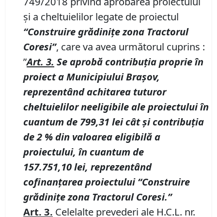
749/2018 privind aprobarea proiectului
și a cheltuielilor legate de proiectul
“
Construire grădinițe zona Tractorul
Coresi
”
, care va avea următorul cuprins :
”
Art.
3.
Se aprobă contribuția proprie în
proiect a Municipiului Brașov,
reprezentând achitarea tuturor
cheltuielilor neeligibile ale proiectului în
cuantum de
799,31
lei cât și contribuția
de
2
% din valoarea eligibilă a
proiectului, în cuantum de
157.751,10
lei, reprezentând
cofinanțarea proiectului
“
Construire
grădinițe zona Tractorul Coresi
.”
Art
.
3.
Celelalte prevederi ale H.C.L. nr.