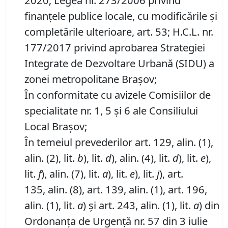
2020; Legea nr. 273/2006 privind
finanțele publice locale, cu modificările și
completările ulterioare, art. 53; H.C.L. nr.
177/2017 privind aprobarea Strategiei
Integrate de Dezvoltare Urbană (SIDU) a
zonei metropolitane Brașov;
În conformitate cu avizele Comisiilor de
specialitate nr. 1, 5 și 6 ale Consiliului
Local Brașov;
În temeiul prevederilor art. 129, alin. (1),
alin. (2), lit.
b
), lit.
d
), alin. (4), lit.
d
), lit.
e
),
lit.
f
), alin. (7), lit.
a
), lit.
e
), lit.
j
), art.
135, alin. (8), art. 139, alin. (1), art. 196,
alin. (1), lit.
a
) și art. 243, alin. (1), lit.
a
) din
Ordonanța de Urgență nr. 57 din 3 iulie