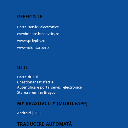
REFERINȚE
Portal servicii electronice
evenimente.brasovcity.ro
www.spclepbv.ro
www.voluntarbv.ro
UTIL
Harta sitului
Chestionar satisfacție
Autentificare portal servicii electronice
Starea vremii in Brașov
MY BRASOVCITY (MOBILEAPP)
Android
|
IOS
TRADUCERE AUTOMATĂ