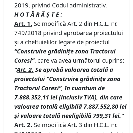
2019, privind Codul administrativ,
H O T Ă R Ă Ş T E :
Art.
1.
Se modifică Art. 2 din H.C.L. nr.
749/2018 privind aprobarea proiectului
și a cheltuielilor legate de proiectul
“
Construire grădinițe zona Tractorul
Coresi
”
, care va avea următorul cuprins:
”
Art.
2.
Se aprobă valoarea totală a
proiectului
“
Construire grădinițe zona
Tractorul Coresi
”
, în cuantum de
7.888
.352,11
lei (inclusiv TVA), din care
valoarea totală eligibilă
7
.
887
.
552
,
80
lei
și valoare totală neeligibilă
799,31
lei.”
Art.
2.
Se modifică Art. 3 din H.C.L. nr.