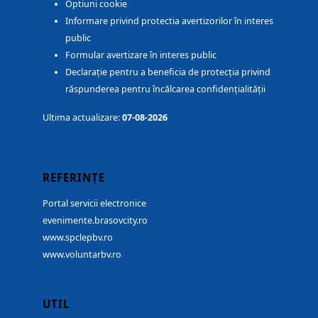
Optiuni cookie
Informare privind protectia avertizorilor în interes
public
Formular avertizare în interes public
Declarație pentru a beneficia de protecția privind
răspunderea pentru încălcarea confidențialității
Ultima actualizare:
07-08-2026
REFERINȚE
Portal servicii electronice
evenimente.brasovcity.ro
www.spclepbv.ro
www.voluntarbv.ro
UTIL