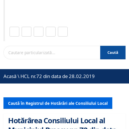
Site-ul oficial al Primariei Municipiului Brasov /
www.brasovcity.ro
Distribuie această pagină.
Caută
Acasă
\
HCL nr.72 din data de 28.02.2019
Caută în Registrul de Hotărâri ale Consiliului Local
Hotărârea Consiliului Local al