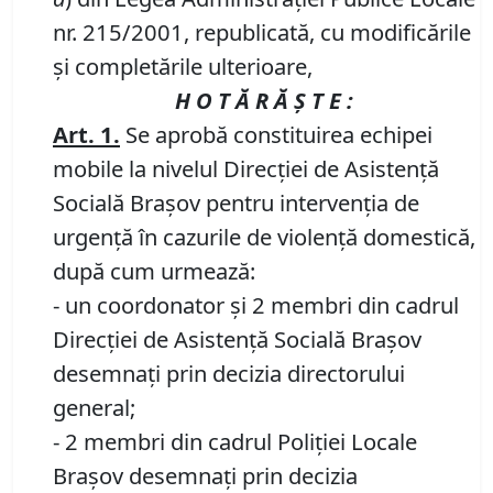
nr. 215/2001, republicată, cu modificările
şi completările ulterioare,
H O T Ă R Ă Ş T E :
Art. 1.
Se aprobă constituirea echipei
mobile la nivelul Direcţiei de Asistenţă
Socială Braşov pentru intervenţia de
urgenţă în cazurile de violenţă domestică,
după cum urmează:
- un coordonator şi 2 membri din cadrul
Direcţiei de Asistenţă Socială Braşov
desemnaţi prin decizia directorului
general;
- 2 membri din cadrul Poliţiei Locale
Braşov desemnaţi prin decizia