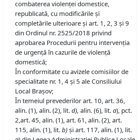
combaterea violenţei domestice,
republicată, cu modificările şi
completările ulterioare şi art. 1, 2, 3 şi 9
din Ordinul nr. 2525/2018 privind
aprobarea Procedurii pentru intervenţia
de urgenţă în cazurile de violenţă
domestică;
În conformitate cu avizele comisiilor de
specialitate nr. 1, 4 şi 5 ale Consiliului
Local Braşov;
În temeiul prevederilor art. 10, art. 36,
alin. (1), alin. (2), lit.
d),
alin. (6), lit.
a
), pct.
2,art. 45, alin. (1), art. 61, alin. (2), art.
115, alin. (1), lit.
b)
şi art. 117, alin. (1), lit.
a
) din Legea Administraţiei Publice Locale