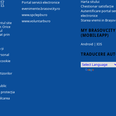
I
Harta sitului
Portal servicii electronice
Chestionar satisfacție
evenimente.brasovcity.ro
Autentificare portal ser
www.spclepbv.ro
electronice
Starea vremii in Brașov
www.voluntarbv.ro
ntul site
. Orice
MY BRASOVCITY
ul
at prin
(MOBILEAPP)
Android
|
IOS
 și
TRADUCERE AU
rsonal
r cookie
by
Translate
tizorilor
ublic
 protecția
ălcarea