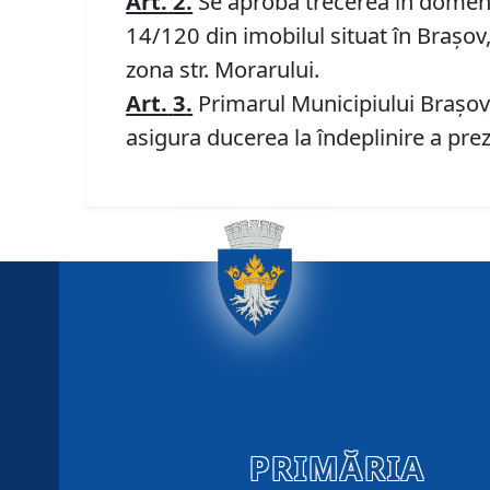
Art.
2
.
Se aprobă trecerea în domeniul
14/120 din imobilul situat în Braşov,
zona str. Morarului.
Art.
3
.
Primarul Municipiului Braşov,
asigura ducerea la îndeplinire a prez
PRIMĂRIA