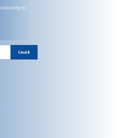
brasovcity.ro
Caută