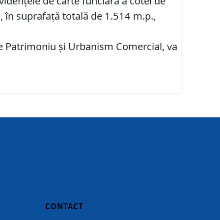
videnţele de carte funciară a cotei de
, în suprafață totală de 1.514 m.p.,
are Patrimoniu şi Urbanism Comercial, va
CONTACT