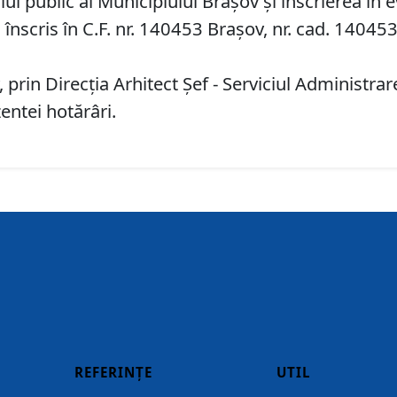
 public al Municipiului Braşov şi înscrierea în e
 înscris în C.F. nr. 140453 Brașov, nr. cad. 140453
 prin Direcţia Arhitect Şef - Serviciul Administr
entei hotărâri.
REFERINȚE
UTIL