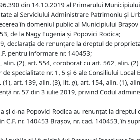
6.390 din 14.10.2019 al Primarului Municipiului Br
tate al Serviciului Administrare Patrimoniu şi Ur
recerea în domeniul public al Municipiului Braşov 
453, de la Nagy Eugenia și Popovici Rodica;
, declaraţia de renunţare la dreptul de proprieta
.F. pentru informare nr. 140453;
lin. (2), art. 554, coroborat cu art. 562, alin. (2) ș
de specialitate nr. 1, 5 și 6 ale Consiliului Local 
1), art. 139, alin. (3), lit.
g
), art. 154, alin. (1), alin
ță nr. 57 din 3 iulie 2019, privind Codul adminis
a și d-na Popovici Rodica au renunțat la dreptul
s în C.F. nr. 140453 Brașov, nr. cad. 140453, în su