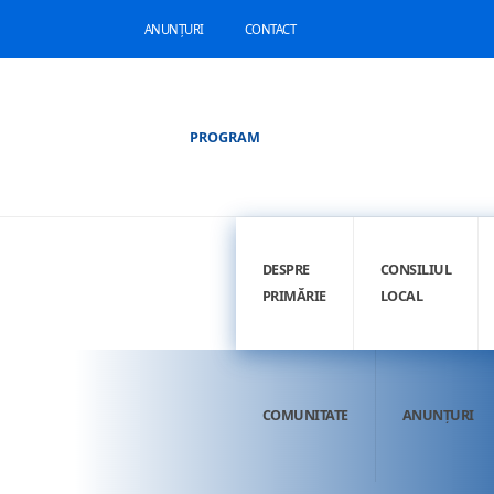
ANUNȚURI
CONTACT
PROGRAM
DESPRE
CONSILIUL
PRIMĂRIE
LOCAL
COMUNITATE
ANUNȚURI