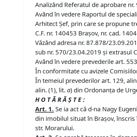
Analizând Referatul de aprobare nr. 9
Având în vedere Raportul de speciali
Arhitect Șef, prin care se propune t
C.F. nr. 140453 Brașov, nr. cad. 140
Văzând adresa nr. 87.878/23.09.2019
sub nr. 570/23.04.2019 și extrasul C
Având în vedere prevederile art. 553, a
În conformitate cu avizele Comisiilor 
În temeiul prevederilor art. 129, alin. (
alin. (1), lit.
a
) din Ordonanța de Urgen
H O T Ă R Ă Ş T E :
Art.
1
.
Se ia act că d-na Nagy Eugeni
din imobilul situat în Braşov, înscri
str. Morarului.