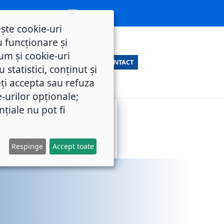
ește cookie-uri
 funcționare și
um și cookie-uri
CONTACT
statistici, conținut și
ți accepta sau refuza
e-urilor opționale;
nțiale nu pot fi
SERVICII
M.O.L.
PUBLICE
Respinge
Accept toate