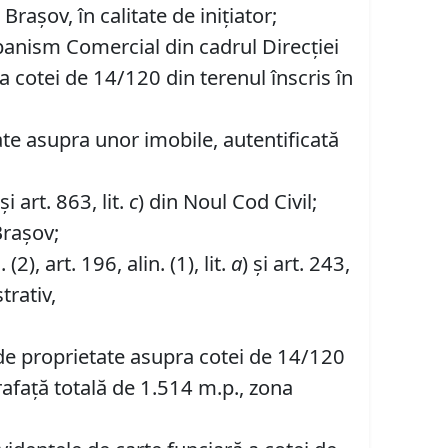
așov, în calitate de inițiator;
banism Comercial din cadrul Direcției
a cotei de 14/120 din terenul înscris în
te asupra unor imobile, autentificată
i art. 863, lit.
c
) din Noul Cod Civil;
Brașov;
. (2), art. 196, alin. (1), lit.
a
) și art. 243,
trativ,
 de proprietate asupra cotei de 14/120
prafață totală de 1.514 m.p., zona