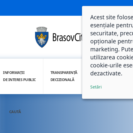
Acest site folos
esențiale pentru
securitate, prec
opționale pentru 
marketing. Pute
utilizarea cooki
cookie-urile ese
dezactivate.
INFORMAȚII
TRANSPARENȚĂ
INTEGRITATE
DE INTERES PUBLIC
DECIZIONALĂ
INSTITUȚIONALĂ
Setări
CAUTĂ