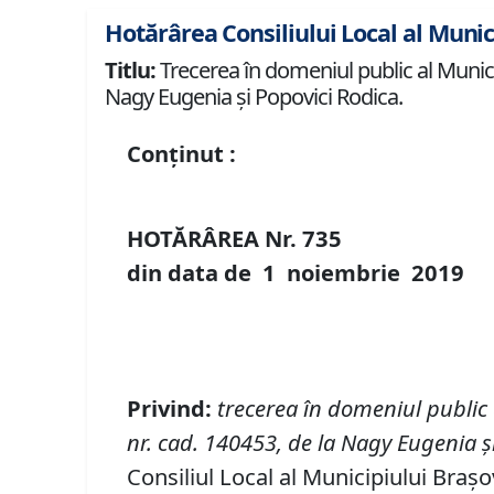
Hotărârea Consiliului Local al Munic
Titlu:
Trecerea în domeniul public al Municip
Nagy Eugenia și Popovici Rodica.
Conținut :
HOTĂRÂREA Nr.
735
din data de
1 noiembrie
2019
P
rivind
:
t
recerea în domeniul public
nr.
cad. 140453, de la Nagy Eugenia ș
Consiliul Local al Municipiului Brașo