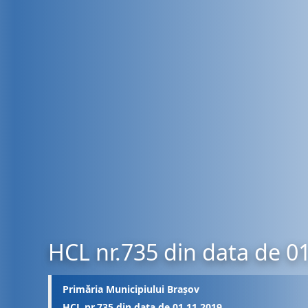
HCL nr.735 din data de 0
Primăria Municipiului Brașov
HCL nr.735 din data de 01.11.2019