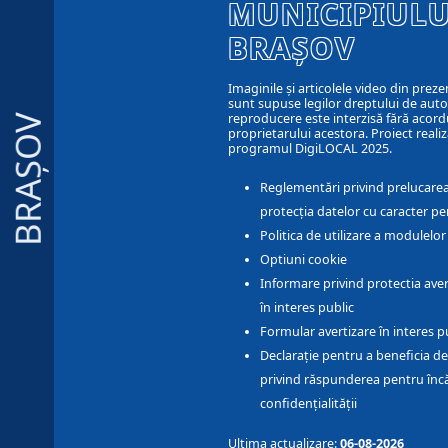
MUNICIPIULU
BRAȘOV
Imaginile și articolele video din preze
sunt supuse legilor dreptului de autor
reproducere este interzisă fără acord
BRAȘOV
proprietarului acestora. Proiect realiz
programul DigiLOCAL 2025.
Reglementări privind prelucarea
protecția datelor cu caracter pe
Politica de utilizare a modulelo
Optiuni cookie
Informare privind protectia aver
în interes public
Formular avertizare în interes p
Declarație pentru a beneficia de
privind răspunderea pentru înc
confidențialității
Ultima actualizare:
06-08-2026