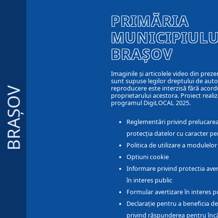
PRIMĂRIA
MUNICIPIULU
BRAȘOV
Imaginile și articolele video din preze
sunt supuse legilor dreptului de autor
reproducere este interzisă fără acord
BRAȘOV
proprietarului acestora. Proiect realiz
programul DigiLOCAL 2025.
Reglementări privind prelucarea
protecția datelor cu caracter pe
Politica de utilizare a modulelo
Optiuni cookie
Informare privind protectia aver
în interes public
Formular avertizare în interes p
Declarație pentru a beneficia de
privind răspunderea pentru înc