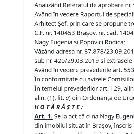
Analizând Referatul de aprobare nr. 9
Având în vedere Raportul de speciali
Arhitect Șef, prin care se propune t
C.F. nr. 140453 Brașov, nr. cad. 1404
Nagy Eugenia și Popovici Rodica;
Văzând adresa nr. 87.878/23.09.2019
sub nr. 420/29.03.2019 și extrasele 
Având în vedere prevederile art. 553, a
În conformitate cu avizele Comisiilor 
În temeiul prevederilor art. 129, alin. (
alin. (1), lit.
a
) din Ordonanța de Urgen
H O T Ă R Ă Ş T E :
Art.
1
.
Se ia act că d-na Nagy Eugeni
din imobilul situat în Braşov, înscris