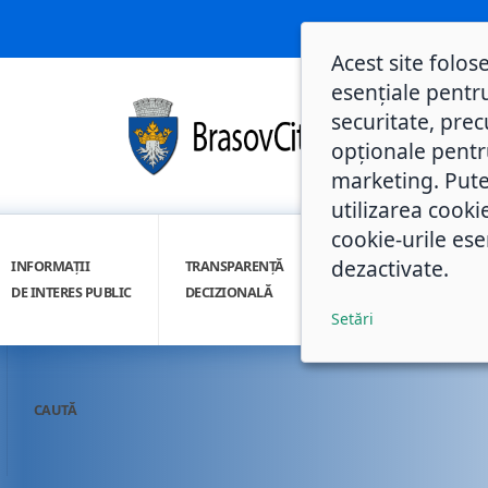
Acest site folos
esențiale pentru
securitate, prec
opționale pentru 
marketing. Pute
utilizarea cooki
cookie-urile ese
dezactivate.
INFORMAȚII
TRANSPARENȚĂ
INTEGRITATE
DE INTERES PUBLIC
DECIZIONALĂ
INSTITUȚIONALĂ
Setări
CAUTĂ