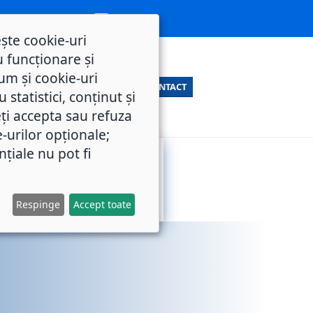
ește cookie-uri
 funcționare și
um și cookie-uri
CONTACT
statistici, conținut și
ți accepta sau refuza
e-urilor opționale;
nțiale nu pot fi
SERVICII
M.O.L.
PUBLICE
Respinge
Accept toate