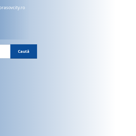
brasovcity.ro
Caută