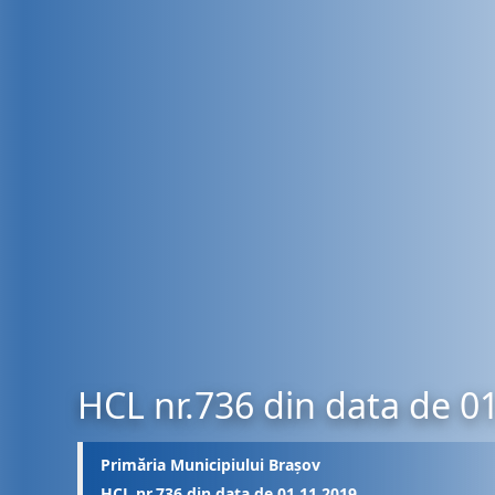
HCL nr.736 din data de 0
Primăria Municipiului Brașov
HCL nr.736 din data de 01.11.2019