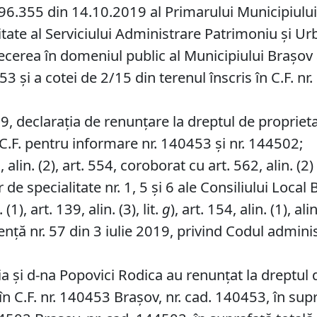
6.355 din 14.10.2019 al Primarului Municipiului Br
tate al Serviciului Administrare Patrimoniu şi Ur
recerea în domeniul public al Municipiului Braşov 
53 și a cotei de 2/15 din terenul înscris în C.F. n
, declaraţia de renunţare la dreptul de proprieta
C.F. pentru informare nr. 140453 și nr. 144502;
lin. (2), art. 554, coroborat cu art. 562, alin. (2) ș
de specialitate nr. 1, 5 și 6 ale Consiliului Local 
1), art. 139, alin. (3), lit.
g
), art. 154, alin. (1), alin
ță nr. 57 din 3 iulie 2019, privind Codul adminis
a și d-na Popovici Rodica au renunțat la dreptul
 în C.F. nr. 140453 Brașov, nr. cad. 140453, în sup