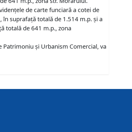
 de 641 m.p., zona str. Morarului.
videnţele de carte funciară a cotei de
, în suprafață totală de 1.514 m.p. și a
ață totală de 641 m.p., zona
are Patrimoniu şi Urbanism Comercial, va