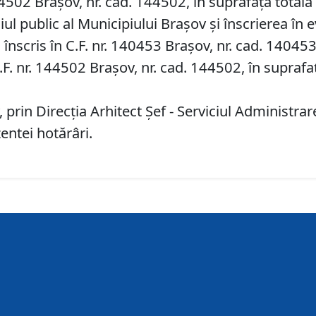
144502 Brașov, nr. cad. 144502, în suprafață totală
 public al Municipiului Braşov şi înscrierea în e
 înscris în C.F. nr. 140453 Brașov, nr. cad. 140453
C.F. nr. 144502 Brașov, nr. cad. 144502, în supraf
 prin Direcţia Arhitect Şef - Serviciul Administr
entei hotărâri.