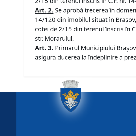
2/15 din terenul înscris în C.F. nr. 
Art.
2
.
Se aprobă trecerea în domeniul
14/120 din imobilul situat în Braşov,
cotei de 2/15 din terenul înscris în 
str. Morarului.
Art.
3
.
Primarul Municipiului Braşov,
asigura ducerea la îndeplinire a prez