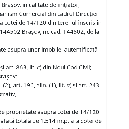
așov, în calitate de inițiator;
banism Comercial din cadrul Direcției
a cotei de 14/120 din terenul înscris în
r. 144502 Brașov, nr. cad. 144502, de la
te asupra unor imobile, autentificată
i art. 863, lit.
c
) din Noul Cod Civil;
Brașov;
. (2), art. 196, alin. (1), lit.
a
) și art. 243,
trativ,
 de proprietate asupra cotei de 14/120
rafață totală de 1.514 m.p. și a cotei de