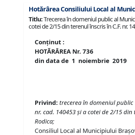
Hotărârea Consiliului Local al Munic
Titlu:
Trecerea în domeniul public al Municip
cotei de 2/15 din terenul înscris în C.F. nr.
Conținut :
HOTĂRÂREA Nr.
736
din data de
1 noiembrie
2019
P
rivind
:
t
recerea în domeniul public
nr.
cad. 140453 și a cotei de 2/15 din 
Rodica
;
Consiliul Local al Municipiului Brașo