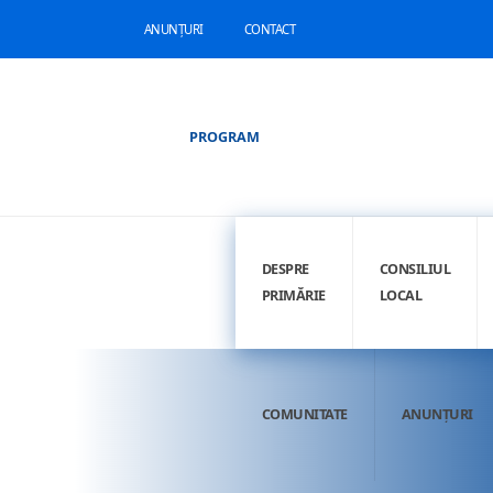
ANUNȚURI
CONTACT
PROGRAM
DESPRE
CONSILIUL
PRIMĂRIE
LOCAL
COMUNITATE
ANUNȚURI