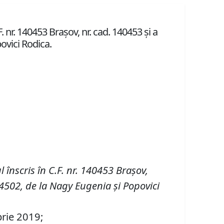
. nr. 140453 Brașov, nr. cad. 140453 și a
povici Rodica.
l înscris în
C
.
F
.
nr. 140453 Brașov
,
4502, de la Nagy Eugenia și Popovici
brie 2019;