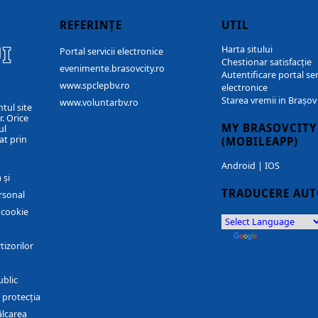
REFERINȚE
UTIL
I
Harta sitului
Portal servicii electronice
Chestionar satisfacție
evenimente.brasovcity.ro
Autentificare portal ser
www.spclepbv.ro
electronice
Starea vremii in Brașov
www.voluntarbv.ro
ntul site
. Orice
MY BRASOVCITY
ul
at prin
(MOBILEAPP)
Android
|
IOS
 și
TRADUCERE AU
rsonal
r cookie
by
Translate
tizorilor
ublic
 protecția
ălcarea