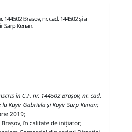
r. 144502 Brașov, nr. cad. 144502 și a
yir Sarp Kenan.
nscris în
C
.
F
.
nr. 144502 Brașov
,
nr. cad.
 la Kayir Gabriela și Kayir Sarp Kenan
;
brie 2019;
așov, în calitate de inițiator;