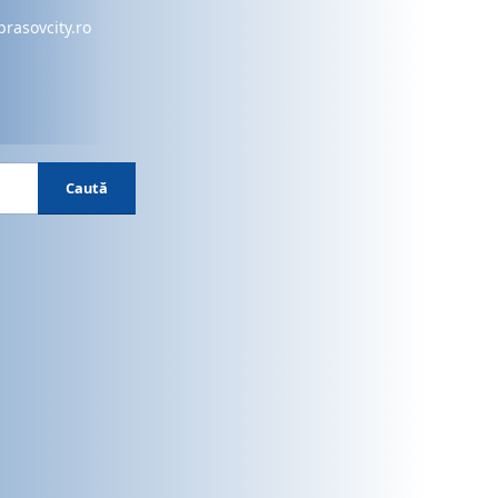
brasovcity.ro
Caută