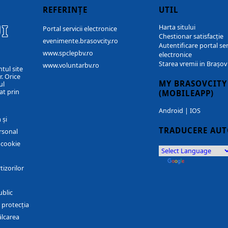
REFERINȚE
UTIL
I
Harta sitului
Portal servicii electronice
Chestionar satisfacție
evenimente.brasovcity.ro
Autentificare portal ser
www.spclepbv.ro
electronice
Starea vremii in Brașov
www.voluntarbv.ro
ntul site
. Orice
MY BRASOVCITY
ul
at prin
(MOBILEAPP)
Android
|
IOS
 și
TRADUCERE AU
rsonal
r cookie
by
Translate
tizorilor
ublic
 protecția
ălcarea