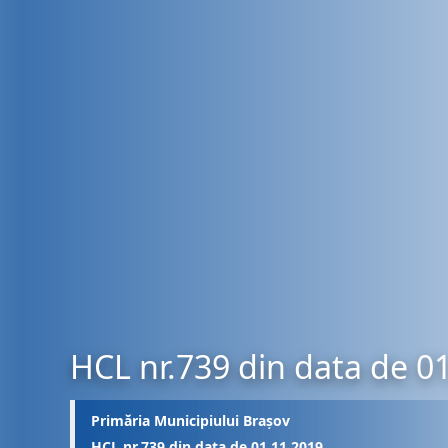
HCL nr.739 din data de 0
Primăria Municipiului Brașov
HCL nr.739 din data de 01.11.2019