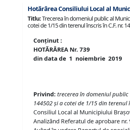
Hotărârea Consiliului Local al Munic
Titlu:
Trecerea în domeniul public al Municipi
cotei de 1/15 din terenul înscris în C.F. nr.
Conținut :
HOTĂRÂREA Nr.
739
din data de
1 noiembrie
2019
P
rivind
:
t
recerea în domeniul public
144502 și a cotei de 1/15 din terenul î
Consiliul Local al Municipiului Brașo
Analizând Referatul de aprobare nr. 9