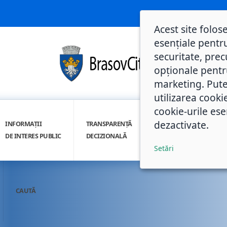
Acest site folos
esențiale pentru
securitate, prec
opționale pentru 
marketing. Pute
utilizarea cooki
cookie-urile ese
dezactivate.
INFORMAȚII
TRANSPARENȚĂ
INTEGRITATE
DE INTERES PUBLIC
DECIZIONALĂ
INSTITUȚIONALĂ
Setări
CAUTĂ