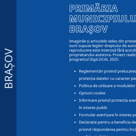
PRIMĂRIA
MUNICIPIULU
BRAȘOV
Imaginile și articolele video din preze
sunt supuse legilor dreptului de autor
reproducere este interzisă fără acord
BRAȘOV
proprietarului acestora. Proiect realiz
programul DigiLOCAL 2025.
Reglementări privind prelucarea
protecția datelor cu caracter pe
Politica de utilizare a modulelo
Optiuni cookie
Informare privind protectia aver
în interes public
Formular avertizare în interes p
Declarație pentru a beneficia de
privind răspunderea pentru înc