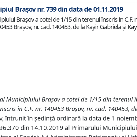
ipiul Brașov nr. 739 din data de 01.11.2019
ului Braşov a cotei de 1/15 din terenul înscris în C.F. n
 140453 Brașov, nr. cad. 140453, de la Kayir Gabriela și Ka
 al Municipiului Braşov a
cotei de 1/15 din
terenu
l
î
nscris în C
.
F
.
nr. 140453 Brașov, nr.
cad. 140453, de
v, întrunit în ședință ordinară la data de 1 noiem
6.370 din 14.10.2019 al Primarului Municipiului Br