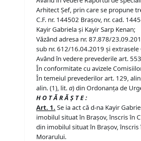
Având în vedere Raportul de speciali
Arhitect Șef, prin care se propune tr
C.F. nr. 144502 Brașov, nr. cad. 1445
Kayir Gabriela și Kayir Sarp Kenan;
Văzând adresa nr. 87.878/23.09.2019
sub nr. 612/16.04.2019 și extrasele 
Având în vedere prevederile art. 553, a
În conformitate cu avizele Comisiilor 
În temeiul prevederilor art. 129, alin. (
alin. (1), lit.
a
) din Ordonanța de Urgen
H O T Ă R Ă Ş T E :
Art.
1
.
Se ia act că d-na Kayir Gabrie
imobilul situat în Braşov, înscris în
din imobilul situat în Brașov, înscris
Morarului.