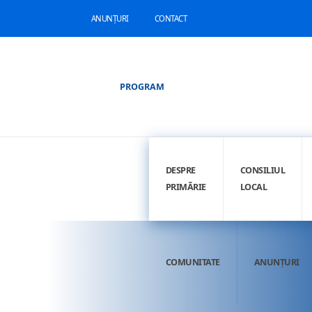
ANUNȚURI
CONTACT
PROGRAM
DESPRE
CONSILIUL
PRIMĂRIE
LOCAL
COMUNITATE
ANUNȚURI