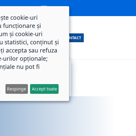
ește cookie-uri
 funcționare și
um și cookie-uri
CONTACT
statistici, conținut și
ți accepta sau refuza
e-urilor opționale;
nțiale nu pot fi
SERVICII
M.O.L.
PUBLICE
Respinge
Accept toate