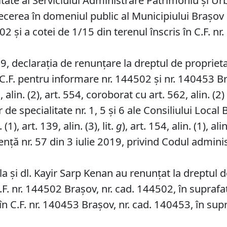
tate al Serviciului Administrare Patrimoniu şi Ur
ecerea în domeniul public al Municipiului Braşov a
02 și a cotei de 1/15 din terenul înscris în C.F. n
, declaraţia de renunţare la dreptul de proprieta
C.F. pentru informare nr. 144502 și nr. 140453 B
lin. (2), art. 554, coroborat cu art. 562, alin. (2) ș
de specialitate nr. 1, 5 și 6 ale Consiliului Local 
1), art. 139, alin. (3), lit.
g
), art. 154, alin. (1), alin
ță nr. 57 din 3 iulie 2019, privind Codul adminis
la și dl. Kayir Sarp Kenan au renunțat la dreptul 
 C.F. nr. 144502 Brașov, nr. cad. 144502, în supraf
 în C.F. nr. 140453 Brașov, nr. cad. 140453, în sup