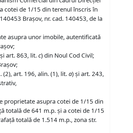
banism Comercial din cadrul Direcției
 cotei de 1/15 din terenul înscris în
r. 140453 Brașov, nr. cad. 140453, de la
te asupra unor imobile, autentificată
rașov;
i art. 863, lit.
c
) din Noul Cod Civil;
Brașov;
. (2), art. 196, alin. (1), lit.
a
) și art. 243,
trativ,
de proprietate asupra cotei de 1/15 din
ață totală de 641 m.p. și a cotei de 1/15
rafață totală de 1.514 m.p., zona str.