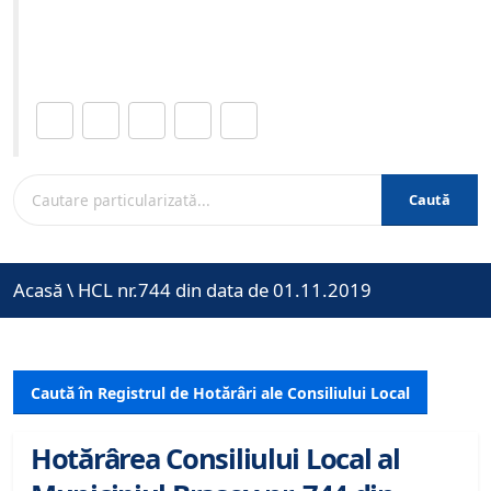
Site-ul oficial al Primariei Municipiului Brasov /
www.brasovcity.ro
Distribuie această pagină.
Caută
Acasă
\
HCL nr.744 din data de 01.11.2019
Caută în Registrul de Hotărâri ale Consiliului Local
Hotărârea Consiliului Local al