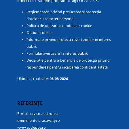
Proiect realizat prin programul DigiLOCAL 2025.
Reglementări privind prelucarea și protecția
datelor cu caracter personal
Politica de utilizare a modulelor cookie
Optiuni cookie
Informare privind protectia avertizorilor în interes
public
Formular avertizare în interes public
Declarație pentru a beneficia de protecția privind
răspunderea pentru încălcarea confidențialității
Ultima actualizare:
06-08-2026
REFERINȚE
Portal servicii electronice
evenimente.brasovcity.ro
www.spclepbv.ro