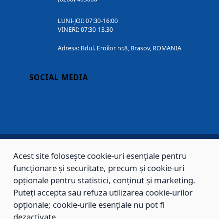
LUNI-JOI: 07:30-16:00
VINERI: 07:30-13.30
Adresa: Bdul. Eroilor nr.8, Brasov, ROMANIA
SOCIAL MEDIA
Acest site folosește cookie-uri esențiale pentru
Copyright © 2002 - 2026 - PRIMĂRIA MUNICIPIULUI BRAȘOV, toate drepturile
funcționare și securitate, precum și cookie-uri
rezervate.
opționale pentru statistici, conținut și marketing.
Puteți accepta sau refuza utilizarea cookie-urilor
Sitemap
Contact
opționale; cookie-urile esențiale nu pot fi
dezactivate.