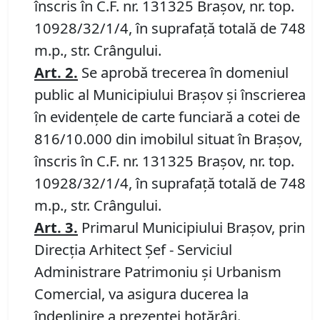
înscris în C.F. nr. 131325 Brașov, nr. top.
10928/32/1/4, în suprafață totală de 748
m.p., str. Crângului.
Art.
2
.
Se aprobă trecerea în domeniul
public al Municipiului Braşov şi înscrierea
în evidenţele de carte funciară a cotei de
816/10.000 din imobilul situat în Brașov,
înscris în C.F. nr. 131325 Brașov, nr. top.
10928/32/1/4, în suprafață totală de 748
m.p., str. Crângului.
Art.
3
.
Primarul Municipiului Braşov, prin
Direcţia Arhitect Şef - Serviciul
Administrare Patrimoniu şi Urbanism
Comercial, va asigura ducerea la
îndeplinire a prezentei hotărâri.