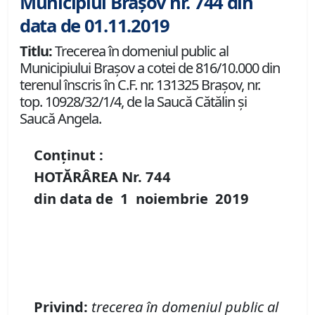
Municipiul Brașov nr. 744 din
data de 01.11.2019
Titlu:
Trecerea în domeniul public al
Municipiului Braşov a cotei de 816/10.000 din
terenul înscris în C.F. nr. 131325 Brașov, nr.
top. 10928/32/1/4, de la Saucă Cătălin și
Saucă Angela.
Conținut :
HOTĂRÂREA Nr.
744
din data de
1 noiembrie
2019
P
rivind
:
t
recerea în domeniul public al