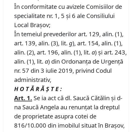
În conformitate cu avizele Comisiilor de
specialitate nr. 1, 5 și 6 ale Consiliului
Local Brașov;
În temeiul prevederilor art. 129, alin. (1),
art. 139, alin. (3), lit.
g
), art. 154, alin. (1),
alin. (2), art. 196, alin. (1), lit.
a
) și art. 243,
alin. (1), lit.
a
) din Ordonanța de Urgență
nr. 57 din 3 iulie 2019, privind Codul
administrativ,
H O T Ă R Ă Ş T E :
Art.
1
.
Se ia act că dl. Saucă Cătălin și d-
na Saucă Angela au renunțat la dreptul
de proprietate asupra cotei de
816/10.000 din imobilul situat în Brașov,