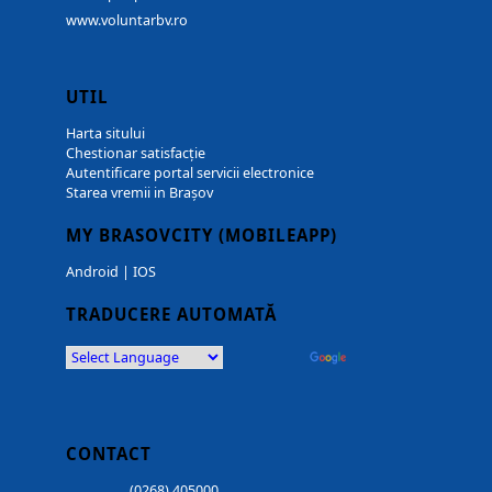
www.voluntarbv.ro
UTIL
Harta sitului
Chestionar satisfacție
Autentificare portal servicii electronice
Starea vremii in Brașov
MY BRASOVCITY (MOBILEAPP)
Android
|
IOS
TRADUCERE AUTOMATĂ
Powered by
Translate
CONTACT
(0268) 405000