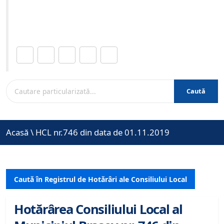
Site-ul oficial al Primariei Municipiului Brasov /
www.brasovcity.ro
Distribuie această pagină.
Caută
Acasă
\
HCL nr.746 din data de 01.11.2019
Caută în Registrul de Hotărâri ale Consiliului Local
Hotărârea Consiliului Local al