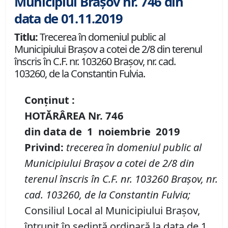
Municipiul Brașov nr. 746 din
data de 01.11.2019
Titlu:
Trecerea în domeniul public al
Municipiului Braşov a cotei de 2/8 din terenul
înscris în C.F. nr. 103260 Brașov, nr. cad.
103260, de la Constantin Fulvia.
Conținut :
HOTĂRÂREA Nr.
746
din data de
1 noiembrie
2019
P
rivind
:
t
recerea în domeniul public al
Municipiului Braşov
a cotei de 2/8 din
terenul înscris în C.F. nr. 103260 Brașov, nr.
cad. 103260, de la Constantin Fulvia;
Consiliul Local al Municipiului Brașov,
întrunit în ședință ordinară la data de 1