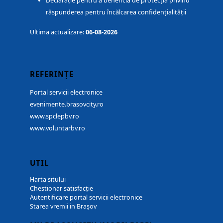
Declarație pentru a beneficia de protecția privind
răspunderea pentru încălcarea confidențialității
Ultima actualizare:
06-08-2026
REFERINȚE
Portal servicii electronice
evenimente.brasovcity.ro
www.spclepbv.ro
www.voluntarbv.ro
UTIL
Harta sitului
Chestionar satisfacție
Autentificare portal servicii electronice
Starea vremii in Brașov