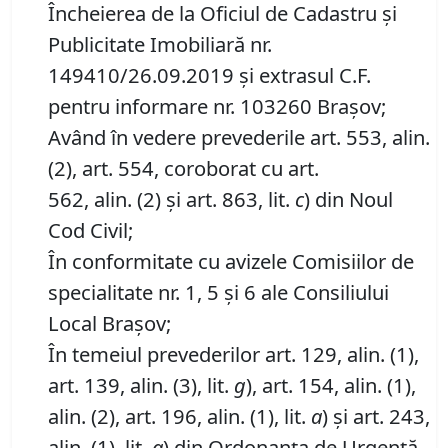
Încheierea de la Oficiul de Cadastru și
Publicitate Imobiliară nr.
149410/26.09.2019 și extrasul C.F.
pentru informare nr. 103260 Brașov;
Având în vedere prevederile art. 553, alin.
(2), art. 554, coroborat cu art.
562, alin. (2) și art. 863, lit.
c
) din Noul
Cod Civil;
În conformitate cu avizele Comisiilor de
specialitate nr. 1, 5 și 6 ale Consiliului
Local Brașov;
În temeiul prevederilor art. 129, alin. (1),
art. 139, alin. (3), lit.
g
), art. 154, alin. (1),
alin. (2), art. 196, alin. (1), lit.
a
) și art. 243,
alin. (1), lit.
a
) din Ordonanța de Urgență