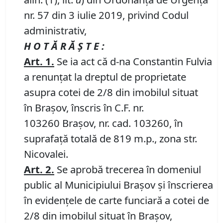
nr. 57 din 3 iulie 2019, privind Codul
administrativ,
H O T Ă R Ă Ş T E :
Art. 1.
Se ia act că d-na Constantin Fulvia
a renunțat la dreptul de proprietate
asupra cotei de 2/8 din imobilul situat
în Braşov, înscris în C.F. nr.
103260 Brașov, nr. cad. 103260, în
suprafață totală de 819 m.p., zona str.
Nicovalei.
Art.
2.
Se aprobă trecerea în domeniul
public al Municipiului Braşov şi înscrierea
în evidenţele de carte funciară a cotei de
2/8 din imobilul situat în Braşov,