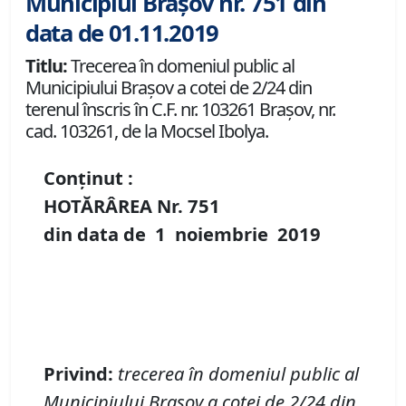
Municipiul Brașov nr. 751 din
data de 01.11.2019
Titlu:
Trecerea în domeniul public al
Municipiului Braşov a cotei de 2/24 din
terenul înscris în C.F. nr. 103261 Brașov, nr.
cad. 103261, de la Mocsel Ibolya.
Conținut :
HOTĂRÂREA Nr.
751
din data de
1 noiembrie
2019
P
rivind
:
t
recerea în domeniul public al
Municipiului Braşov
a cotei de 2/24 din