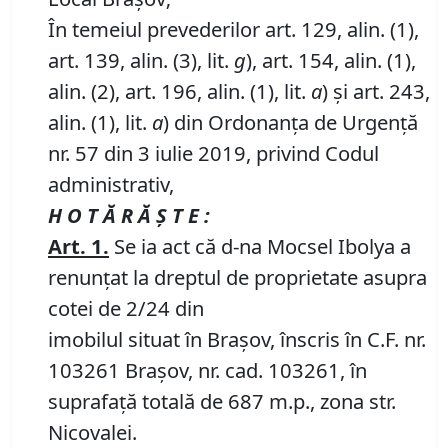
În temeiul prevederilor art. 129, alin. (1),
art. 139, alin. (3), lit.
g
), art. 154, alin. (1),
alin. (2), art. 196, alin. (1), lit.
a
) și art. 243,
alin. (1), lit.
a
) din Ordonanța de Urgență
nr. 57 din 3 iulie 2019, privind Codul
administrativ,
H O T Ă R
Ă Ş T E :
Art.
1
.
Se ia act că d-na Mocsel Ibolya a
renunțat la dreptul de proprietate asupra
cotei de 2/24 din
imobilul situat în Braşov, înscris în C.F. nr.
103261 Brașov, nr. cad. 103261, în
suprafață totală de 687 m.p., zona str.
Nicovalei.