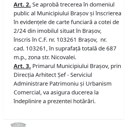
Art.
2
.
Se aprobă trecerea în domeniul
public al Municipiului Braşov şi înscrierea
în evidenţele de carte funciară a cotei de
2/24 din imobilul situat în Braşov,
înscris în C.F. nr. 103261 Brașov, nr.
cad. 103261, în suprafață totală de 687
m.p., zona str. Nicovalei.
Art.
3
.
Primarul Municipiului Braşov, prin
Direcţia Arhitect Şef - Serviciul
Administrare Patrimoniu şi Urbanism
Comercial, va asigura ducerea la
îndeplinire a prezentei hotărâri.