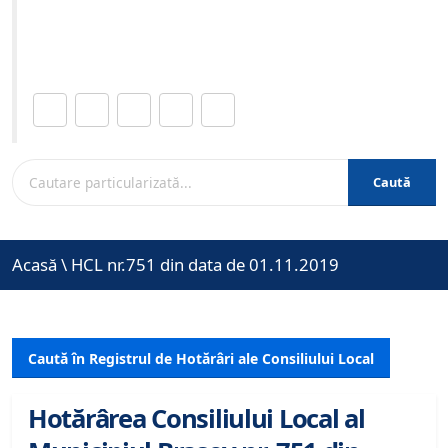
Site-ul oficial al Primariei Municipiului Brasov /
www.brasovcity.ro
Distribuie această pagină.
Caută
Acasă
\
HCL nr.751 din data de 01.11.2019
Caută în Registrul de Hotărâri ale Consiliului Local
Hotărârea Consiliului Local al