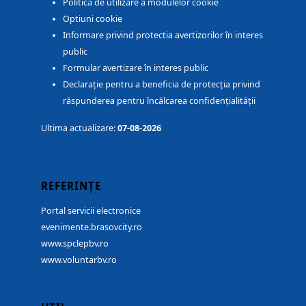
Politica de utilizare a modulelor cookie
Optiuni cookie
Informare privind protectia avertizorilor în interes
public
Formular avertizare în interes public
Declarație pentru a beneficia de protecția privind
răspunderea pentru încălcarea confidențialității
Ultima actualizare:
07-08-2026
REFERINȚE
Portal servicii electronice
evenimente.brasovcity.ro
www.spclepbv.ro
www.voluntarbv.ro