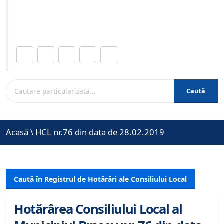
Site-ul oficial al Primariei Municipiului Brasov /
www.brasovcity.ro
Distribuie această pagină.
Caută
Acasă
\
HCL nr.76 din data de 28.02.2019
Caută în Registrul de Hotărâri ale Consiliului Local
Hotărârea Consiliului Local al