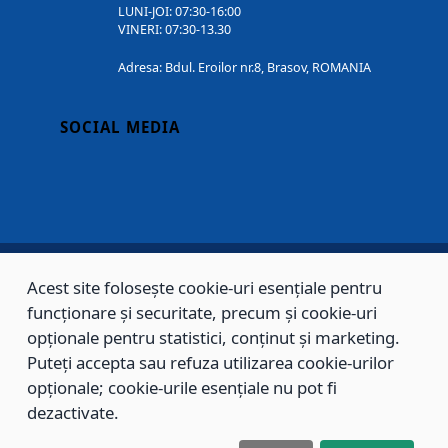
LUNI-JOI: 07:30-16:00
VINERI: 07:30-13.30
Adresa: Bdul. Eroilor nr.8, Brasov, ROMANIA
SOCIAL MEDIA
Acest site folosește cookie-uri esențiale pentru
Copyright © 2002 - 2026 - PRIMĂRIA MUNICIPIULUI BRAȘOV, toate drepturile
funcționare și securitate, precum și cookie-uri
rezervate.
opționale pentru statistici, conținut și marketing.
Puteți accepta sau refuza utilizarea cookie-urilor
Sitemap
Contact
opționale; cookie-urile esențiale nu pot fi
dezactivate.