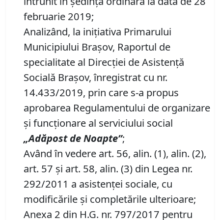
întrunit în şedinţă ordinară la data de 28
februarie 2019;
Analizând, la iniţiativa Primarului
Municipiului Braşov, Raportul de
specialitate al Direcţiei de Asistenţă
Socială Braşov, înregistrat cu nr.
14.433/2019, prin care s-a propus
aprobarea Regulamentului de organizare
şi funcţionare al serviciului social
„Adăpost de Noapte”
;
Având în vedere art. 56, alin. (1), alin. (2),
art. 57 şi art. 58, alin. (3) din Legea nr.
292/2011 a asistenţei sociale,
cu
modificările şi completările ulterioare
;
Anexa 2 din H.G. nr. 797/2017 pentru