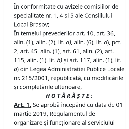
În conformitate cu avizele comisiilor de
specialitate nr. 1, 4 şi 5 ale Consiliului
Local Braşov;
În temeiul prevederilor art. 10, art. 36,
alin. (1), alin. (2), lit.
d),
alin. (6), lit.
a
), pct.
2, art. 45, alin. (1), art. 61, alin. (2), art.
115, alin. (1), lit.
b)
şi art. 117, alin. (1), lit.
a
) din Legea Administraţiei Publice Locale
nr. 215/2001, republicată, cu modificările
şi completările ulterioare,
H O T Ă R Ă Ş T E :
Art. 1.
Se aprobă începând cu data de 01
martie 2019, Regulamentul de
organizare şi funcţionare al serviciului