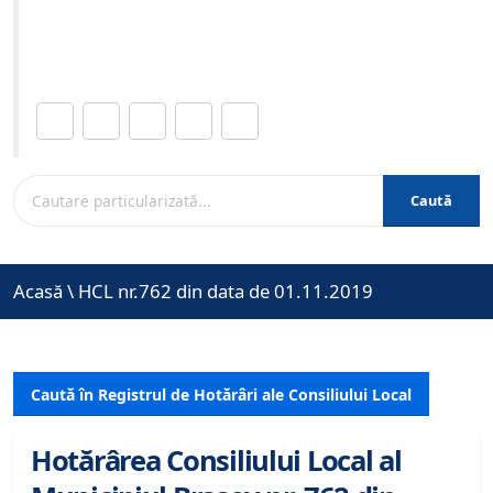
Site-ul oficial al Primariei Municipiului Brasov /
www.brasovcity.ro
Distribuie această pagină.
Caută
Acasă
\
HCL nr.762 din data de 01.11.2019
Caută în Registrul de Hotărâri ale Consiliului Local
Hotărârea Consiliului Local al