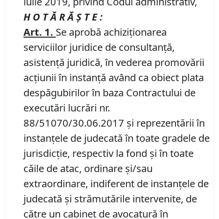
iulie 2019, privind Codul administrativ,
H O T Ă R Ă Ş T E :
Art. 1
.
Se aprobă achiziţionarea
serviciilor juridice de consultanţă,
asistenţă juridică, în vederea promovării
acţiunii în instanţă având ca obiect plata
despăgubirilor în baza Contractului de
executări lucrări nr.
88/51070/30.06.2017 şi reprezentării în
instanţele de judecată în toate gradele de
jurisdicţie, respectiv la fond şi în toate
căile de atac, ordinare şi/sau
extraordinare, indiferent de instanţele de
judecată şi strămutările intervenite, de
către un cabinet de avocatură în