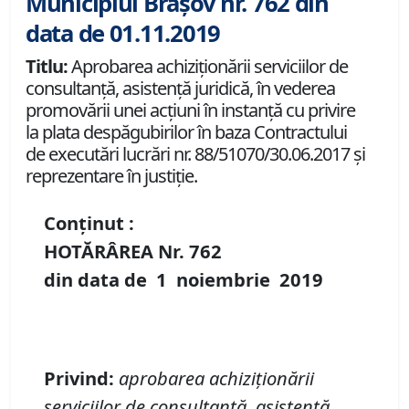
Municipiul Brașov nr. 762 din
data de 01.11.2019
Titlu:
Aprobarea achiziţionării serviciilor de
consultanţă, asistenţă juridică, în vederea
promovării unei acţiuni în instanţă cu privire
la plata despăgubirilor în baza Contractului
de executări lucrări nr. 88/51070/30.06.2017 şi
reprezentare în justiţie.
Conținut :
HOTĂRÂREA Nr.
762
din data de
1 noiembrie
2019
P
rivind
:
aprobarea achiziţionării
serviciilor de consultanţă, asistenţă