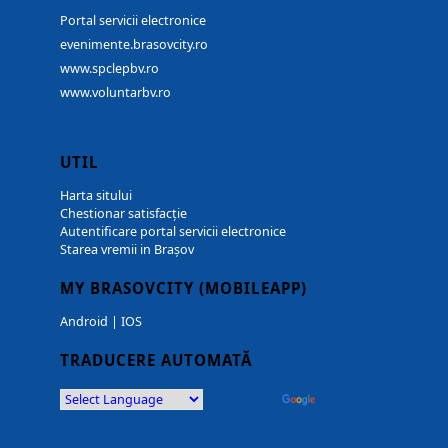
Portal servicii electronice
evenimente.brasovcity.ro
www.spclepbv.ro
www.voluntarbv.ro
UTIL
Harta sitului
Chestionar satisfacție
Autentificare portal servicii electronice
Starea vremii in Brașov
MY BRASOVCITY (MOBILEAPP)
Android
|
IOS
TRADUCERE AUTOMATĂ
Powered by
Translate