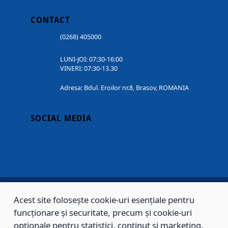
CONTACT
(0268) 405000
LUNI-JOI: 07:30-16:00
VINERI: 07:30-13.30
Adresa: Bdul. Eroilor nr.8, Brasov, ROMANIA
SOCIAL MEDIA
Acest site folosește cookie-uri esențiale pentru
Copyright © 2002 - 2026 - PRIMĂRIA MUNICIPIULUI BRAȘOV, toate drepturile
funcționare și securitate, precum și cookie-uri
rezervate.
opționale pentru statistici, conținut și marketing.