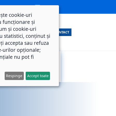
ește cookie-uri
 funcționare și
um și cookie-uri
CONTACT
statistici, conținut și
ți accepta sau refuza
e-urilor opționale;
nțiale nu pot fi
SERVICII
M.O.L.
PUBLICE
Respinge
Accept toate