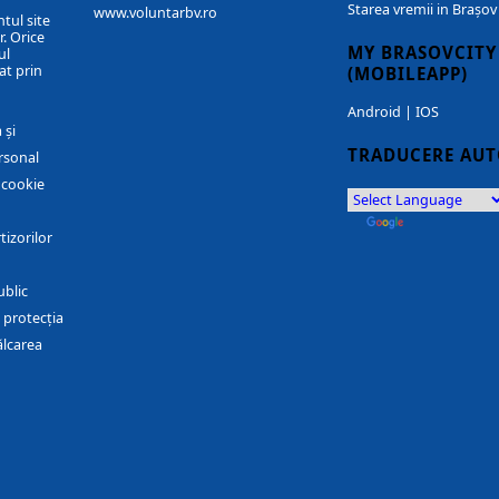
Starea vremii in Brașov
www.voluntarbv.ro
ntul site
. Orice
MY BRASOVCITY
ul
at prin
(MOBILEAPP)
Android
|
IOS
 și
TRADUCERE AU
rsonal
r cookie
by
Translate
tizorilor
ublic
 protecția
ălcarea