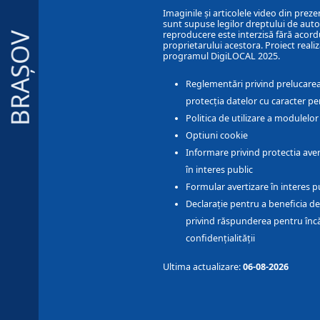
Imaginile și articolele video din preze
sunt supuse legilor dreptului de autor
reproducere este interzisă fără acord
BRAȘOV
proprietarului acestora. Proiect realiz
programul DigiLOCAL 2025.
Reglementări privind prelucarea
protecția datelor cu caracter pe
Politica de utilizare a modulelo
Optiuni cookie
Informare privind protectia aver
în interes public
Formular avertizare în interes p
Declarație pentru a beneficia de
privind răspunderea pentru înc
confidențialității
Ultima actualizare:
06-08-2026