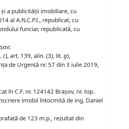
i a publicității imobiliare, cu
4 al A.N.C.P.I., republicat, cu
fondului funciar, republicată, cu
așov;
t.
c
), art. 139, alin. (3), lit.
g
),
ța de Urgență nr. 57 din 3 iulie 2019,
at în C.F. nr. 124142 Brașov, nr. top.
criere imobil întocmită de ing. Daniel
prafață de 123 m.p., rezultat din