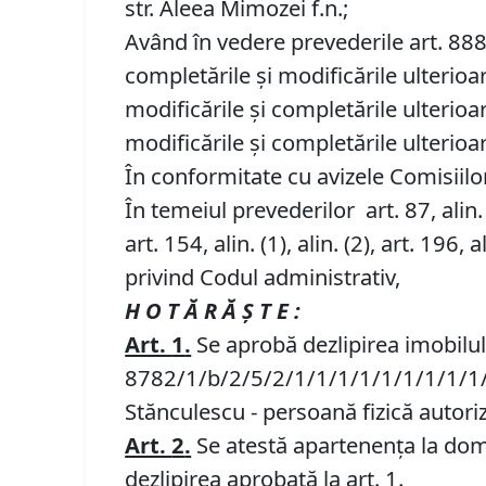
str. Aleea Mimozei f.n.;
Având în vedere prevederile art. 888 d
completările și modificările ulterioa
modificările și completările ulterioar
modificările și completările ulterioa
În conformitate cu avizele Comisiilor 
În temeiul prevederilor art. 87, alin. (5)
art. 154, alin. (1), alin. (2), art. 196, al
privind Codul administrativ,
H O T Ă R Ă Ş T E :
Art.
1
.
Se aprobă dezlipirea imobilului
8782/1/b/2/5/2/1/1/1/1/1/1/1/1/1/1
Stănculescu - persoană fizică autoriz
Art.
2
.
Se atestă apartenența la domen
dezlipirea aprobată la art. 1.