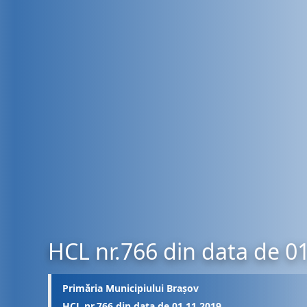
HCL nr.766 din data de 0
Primăria Municipiului Brașov
HCL nr.766 din data de 01.11.2019