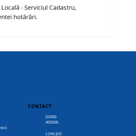
 Locală - Serviciul Cadastru,
entei hotărâri.
CONTACT
(0268)
405000
vicii
LUNI-JOI: