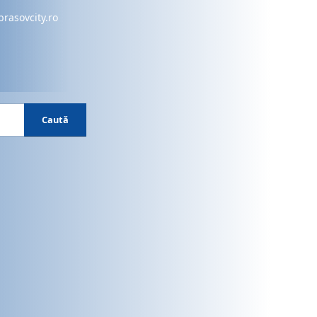
brasovcity.ro
Caută