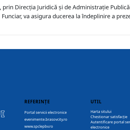
prin Direcția Juridică și de Administrație Publică
d Funciar, va asigura ducerea la îndeplinire a prez
REFERINȚE
UTIL
I
Harta sitului
Portal servicii electronice
Chestionar satisfacție
evenimente.brasovcity.ro
Autentificare portal ser
www.spclepbv.ro
electronice