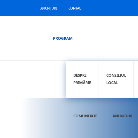
ANUNȚURI
CONTACT
PROGRAM
DESPRE
CONSILIUL
PRIMĂRIE
LOCAL
COMUNITATE
ANUNȚURI