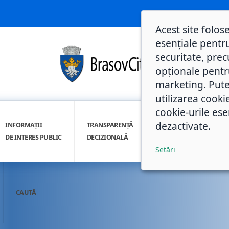
Acest site folos
esențiale pentru
securitate, prec
opționale pentru 
marketing. Pute
utilizarea cooki
cookie-urile ese
dezactivate.
INFORMAȚII
TRANSPARENȚĂ
INTEGRITATE
DE INTERES PUBLIC
DECIZIONALĂ
INSTITUȚIONALĂ
Setări
CAUTĂ