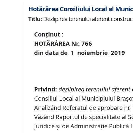
Hotărârea Consiliului Local al Munic
Titlu:
Dezlipirea terenului aferent construcți
Conținut :
HOTĂRÂREA Nr.
766
din data de
1 noiembrie
2019
P
rivind
:
dezlipirea terenului aferent c
Consiliul Local al Municipiului Brașo
Analizând Referatul de aprobare nr. 1
Văzând Raportul de specialitate al Se
Juridice şi de Administraţie Publică 