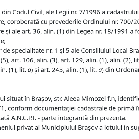
in Codul Civil, ale Legii nr. 7/1996 a cadastrului ș
re, coroborată cu prevederile Ordinului nr. 700/201
e și ale art. 36, alin. (1) din Legea nr. 18/1991 a 
re;
de specialitate nr. 1 și 5 ale Consiliului Local Br
, art. 106, alin. (3), art. 129, alin. (1), alin. (2), li
in. (1), lit.
a
) și art. 243, alin. (1), lit.
a
) din Ordonan
 situat în Brașov, str. Aleea Mimozei f.n, identific
, conform documentației cadastrale de primă îns
ată A.N.C.P.I. - parte integrantă din prezenta.
iul privat al Municipiului Brașov a lotului în su