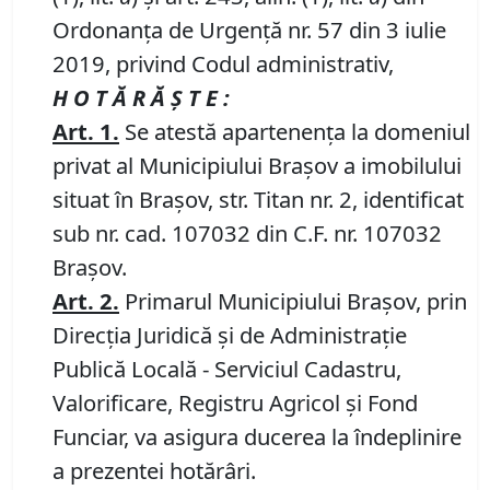
Ordonanța de Urgență nr. 57 din 3 iulie
2019, privind Codul administrativ,
H O T Ă R Ă Ş T E :
Art.
1
.
Se atestă apartenența la domeniul
privat al Municipiului Brașov a imobilului
situat în Brașov, str. Titan nr. 2, identificat
sub nr. cad. 107032 din C.F. nr. 107032
Brașov.
Art.
2
.
Primarul Municipiului Brașov, prin
Direcția Juridică și de Administrație
Publică Locală - Serviciul Cadastru,
Valorificare, Registru Agricol și Fond
Funciar, va asigura ducerea la îndeplinire
a prezentei hotărâri.