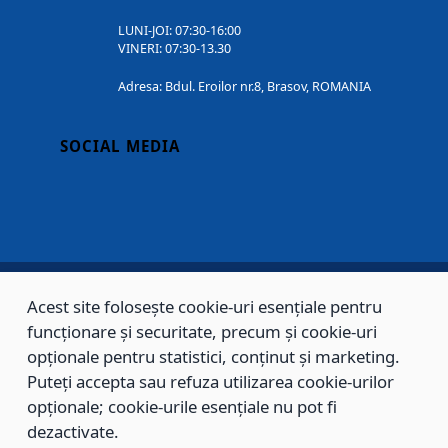
LUNI-JOI: 07:30-16:00
VINERI: 07:30-13.30
Adresa: Bdul. Eroilor nr.8, Brasov, ROMANIA
SOCIAL MEDIA
Acest site folosește cookie-uri esențiale pentru
Copyright © 2002 - 2026 - PRIMĂRIA MUNICIPIULUI BRAȘOV, toate drepturile
funcționare și securitate, precum și cookie-uri
rezervate.
opționale pentru statistici, conținut și marketing.
Puteți accepta sau refuza utilizarea cookie-urilor
Sitemap
Contact
opționale; cookie-urile esențiale nu pot fi
dezactivate.