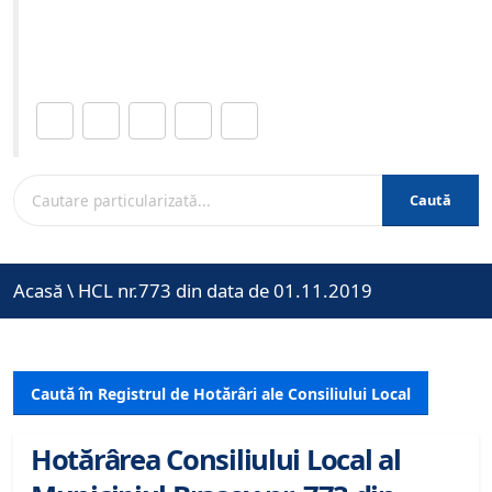
Site-ul oficial al Primariei Municipiului Brasov /
www.brasovcity.ro
Distribuie această pagină.
Caută
Acasă
\
HCL nr.773 din data de 01.11.2019
Caută în Registrul de Hotărâri ale Consiliului Local
Hotărârea Consiliului Local al