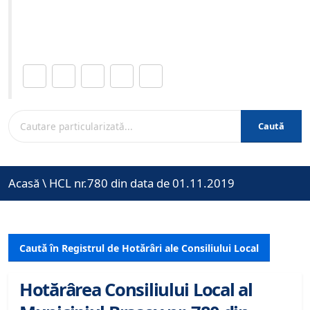
Site-ul oficial al Primariei Municipiului Brasov /
www.brasovcity.ro
Distribuie această pagină.
Caută
Acasă
\
HCL nr.780 din data de 01.11.2019
Caută în Registrul de Hotărâri ale Consiliului Local
Hotărârea Consiliului Local al