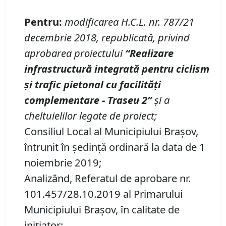
P
entru:
modificarea H.C.L. nr. 7
8
7/
21
decembrie
2018
, republicată,
privind
aprobarea
proiectului
“Realizare
infrastructură integrată pentru ciclism
şi trafic pietonal cu facilităţi
complementare
-
Traseu
2
”
ș
i a
cheltuielilor legate de proiect;
Consiliul Local al Municipiului Brașov,
întrunit în ședință ordinară la data de 1
noiembrie 2019;
Analizând, Referatul de aprobare nr.
101.457/28.10.2019 al Primarului
Municipiului Braşov, în calitate de
inițiator;