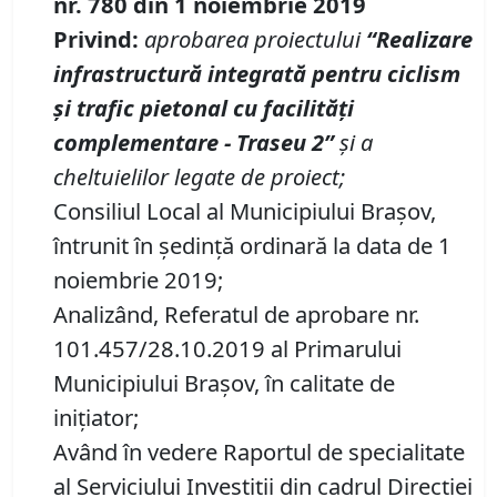
nr.
780
din 1 noiembrie 2019
Privind:
aprobarea proiectului
“Realizare
infrastructură integrată pentru ciclism
şi trafic pietonal cu facilităţi
complementare - Traseu 2”
şi a
cheltuielilor legate de proiect;
Consiliul Local al Municipiului Brașov,
întrunit în ședință ordinară la data de 1
noiembrie 2019;
Analizând, Referatul de aprobare nr.
101.457/28.10.2019 al Primarului
Municipiului Braşov, în calitate de
inițiator;
Având în vedere Raportul de specialitate
al Serviciului Investiții din cadrul Direcţiei