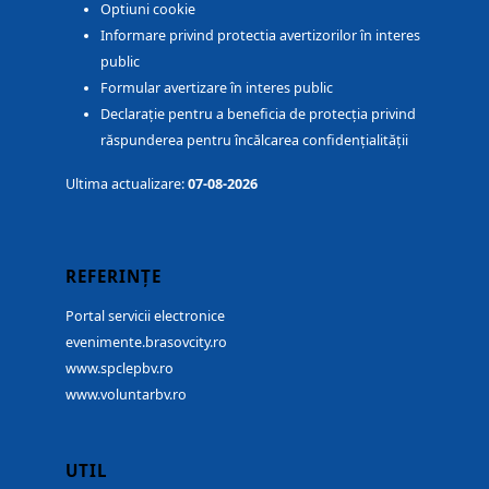
Optiuni cookie
Informare privind protectia avertizorilor în interes
public
Formular avertizare în interes public
Declarație pentru a beneficia de protecția privind
răspunderea pentru încălcarea confidențialității
Ultima actualizare:
07-08-2026
REFERINȚE
Portal servicii electronice
evenimente.brasovcity.ro
www.spclepbv.ro
www.voluntarbv.ro
UTIL