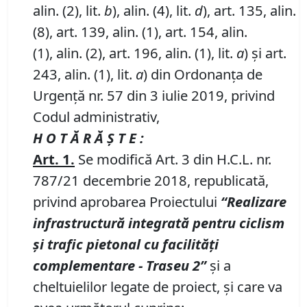
alin. (2), lit.
b
), alin. (4), lit.
d
), art. 135, alin.
(8), art. 139, alin. (1), art. 154, alin.
(1), alin. (2), art. 196, alin. (1), lit.
a
) și art.
243, alin. (1), lit.
a
) din Ordonanța de
Urgență nr. 57 din 3 iulie 2019, privind
Codul administrativ,
H O T Ă R Ă Ş T E :
Art.
1
.
Se modifică Art. 3 din H.C.L. nr.
787/21 decembrie 2018, republicată,
privind aprobarea Proiectului
“Realizare
infrastructură integrată pentru ciclism
şi trafic pietonal cu facilităţi
complementare
-
Traseu
2
”
și a
cheltuielilor legate de proiect, şi care va