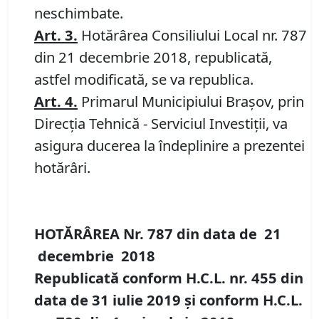
neschimbate.
Art.
3
.
Hotărârea Consiliului Local nr. 787
din 21 decembrie 2018, republicată,
astfel modificată, se va republica.
Art.
4.
Primarul Municipiului Braşov, prin
Direcţia Tehnică - Serviciul Investiţii, va
asigura ducerea la îndeplinire a prezentei
hotărâri.
HOTĂRÂREA Nr.
787
din data de
21
decembrie
201
8
Republicată conform H.C.L. nr. 455 din
data de 31 iulie 2019
și conform H.C.L.