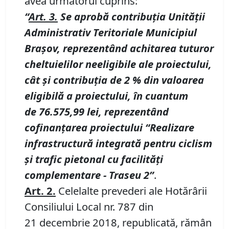
avea următorul cuprins:
“
Art. 3
.
Se aprobă contribuţia Unităţii
Administrativ Teritoriale Municipiul
Braşov
, reprezentând achitarea tuturor
cheltuielilor neeligibile ale proiectului,
cât și contribuția
de
2
% din valoarea
eligibil
ă
a proiectului,
î
n cuantum
de
76.575,99
lei
, reprezent
â
nd
cofinan
ț
area proiectului “Realizare
infrastructură integrată pentru ciclism
şi trafic pietonal cu facilităţi
complementare
-
Traseu
2
”
.
Art.
2
.
Celelalte prevederi ale Hotărârii
Consiliului Local nr. 787 din
21 decembrie 2018, republicată, rămân