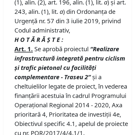
(1), alin. (2), art. 196, alin. (1), lit.
a
) și art.
243, alin. (1), lit.
a
) din Ordonanța de
Urgență nr. 57 din 3 iulie 2019, privind
Codul administrativ,
H O T Ă R Ă Ş T E :
Art. 1.
Se aprobă proiectul
“Realizare
infrastructură integrată pentru ciclism
şi trafic pietonal cu facilităţi
complementare - Traseu 2”
şi a
cheltuielilor legate de proiect, în vederea
finanţării acestuia în cadrul Programului
Operaţional Regional 2014 - 2020, Axa
prioritară 4, Prioritatea de investiţii 4e,
Obiectivul specific 4.1, apelul de proiecte
cu nr. POR/2017/4/4.1/1.