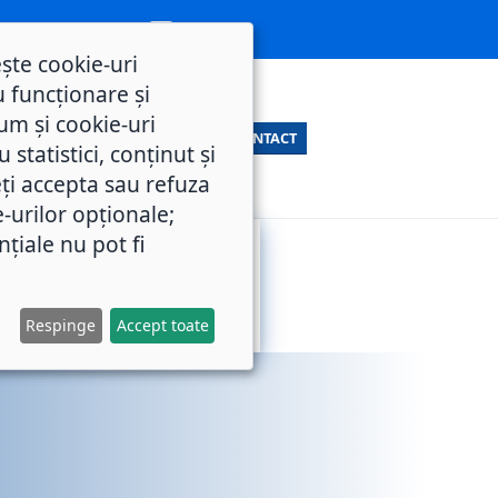
ește cookie-uri
 funcționare și
um și cookie-uri
CONTACT
statistici, conținut și
ți accepta sau refuza
e-urilor opționale;
nțiale nu pot fi
SERVICII
M.O.L.
PUBLICE
Respinge
Accept toate