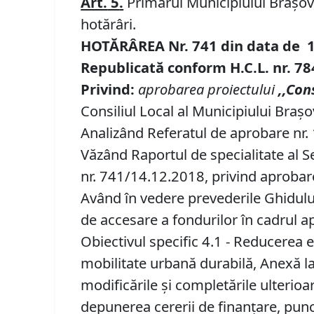
Art.
5
.
Primarul Municipiului Brașov, 
hotărâri.
HOTĂRÂREA Nr.
741
din data de
Republicată conform H.C.L. nr. 7
Privind:
aprobarea proiectului
,,Con
Consiliul Local al Municipiului Brașo
Analizând Referatul de aprobare nr. 
Văzând Raportul de specialitate al Se
nr. 741/14.12.2018, privind aprobar
Având în vedere prevederile Ghidului
de accesare a fondurilor în cadrul ap
Obiectivul specific 4.1 - Reducerea e
mobilitate urbană durabilă, Anexă l
modificările şi completările ulterioa
depunerea cererii de finanţare, punc