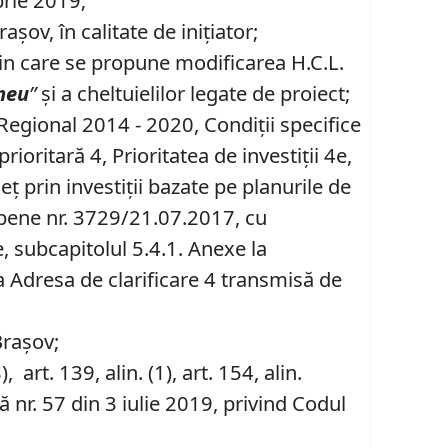
brie 2019;
ov, în calitate de iniţiator;
prin care se propune modificarea H.C.L.
omeu
”
şi a cheltuielilor legate de proiect;
Regional 2014 - 2020, Condiţii specifice
oritară 4, Prioritatea de investiţii 4e,
ţ prin investiţii bazate pe planurile de
opene nr. 3729/21.07.2017, cu
e, subcapitolul 5.4.1. Anexe la
a Adresa de clarificare 4 transmisă de
Brașov;
8), art. 139, alin. (1), art. 154, alin.
 nr. 57 din 3 iulie 2019, privind Codul