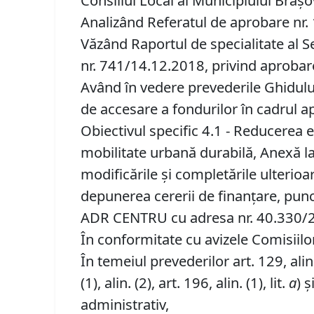
Consiliul Local al Municipiului Brașo
Analizând Referatul de aprobare nr. 
Văzând Raportul de specialitate al Se
nr. 741/14.12.2018, privind aprobar
Având în vedere prevederile Ghidului
de accesare a fondurilor în cadrul ap
Obiectivul specific 4.1 - Reducerea e
mobilitate urbană durabilă, Anexă l
modificările şi completările ulterioa
depunerea cererii de finanţare, punc
ADR CENTRU cu adresa nr. 40.330/
În conformitate cu avizele Comisiilor 
În temeiul prevederilor art. 129, alin. (
(1), alin. (2), art. 196, alin. (1), lit.
a
) ș
administrativ,