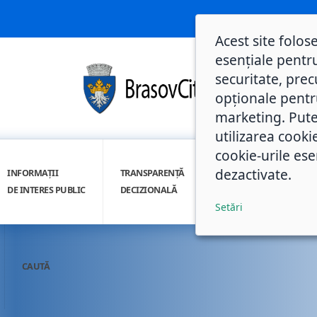
Acest site folos
esențiale pentru
securitate, prec
opționale pentru 
marketing. Pute
utilizarea cooki
cookie-urile ese
dezactivate.
INFORMAȚII
TRANSPARENȚĂ
INTEGRITATE
DE INTERES PUBLIC
DECIZIONALĂ
INSTITUȚIONALĂ
Setări
CAUTĂ