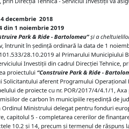
prin Direcţia Tehnică - Serviciul Investiţii va asi
14 decembrie
201
8
84 din 1 noiembrie 2019
struire Park & Ride - Bartolomeu”
şi a cheltuielil
v, întrunit în ședință ordinară la data de 1 noiem
101.533/28.10.2019 al Primarului Municipiului Braş
rviciului Investiții din cadrul Direcţiei Tehnice, 
ea proiectului
“Construire Park & Ride - Bartol
 Solicitantului aferent Programului Operaţional 
elului de proiecte cu nr. POR/2017/4/4.1/1, Axa pri
misiilor de carbon în municipiile reşedinţă de jude
a Ordinul Ministrului delegat pentru fonduri eur
re, capitolul 5 - completarea cererilor de finanţar
tele 10.2 şi 14, precum şi termenul de răspuns l