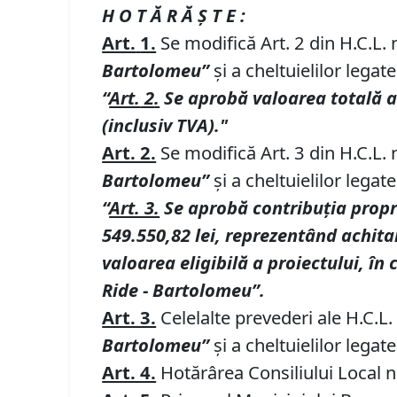
H O T Ă R Ă Ş T E :
Art.
1.
Se modifică Art. 2 din H.C.L.
Bartolomeu”
şi a cheltuielilor legat
“
Art.
2
.
Se aprobă
valoarea totală a
(inclusiv TVA)."
Art. 2.
Se modifică Art. 3 din H.C.L.
Bartolomeu”
şi a cheltuielilor legat
“
Art. 3.
Se aprobă contribuția propri
549.550,82 lei, reprezentând achitar
valoarea eligibilă a proiectului, î
Ride - Bartolomeu”.
Art. 3.
Celelalte prevederi ale H.C.L
Bartolomeu”
şi a cheltuielilor leg
Art. 4.
Hotărârea Consiliului Local n