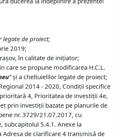
gura ducerea la îndeplinire a prezentei
or legate de proiect;
brie 2019;
ov, în calitate de iniţiator;
prin care se propune modificarea H.C.L.
omeu
”
şi a cheltuielilor legate de proiect;
Regional 2014 - 2020, Condiţii specifice
oritară 4, Prioritatea de investiţii 4e,
ţ prin investiţii bazate pe planurile de
opene nr. 3729/21.07.2017, cu
e, subcapitolul 5.4.1. Anexe la
a Adresa de clarificare 4 transmisă de