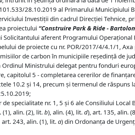
v, întrunit în ședință ordinară la data de 1 noiem
101.533/28.10.2019 al Primarului Municipiului Braş
rviciului Investiții din cadrul Direcţiei Tehnice, 
ea proiectului
“Construire Park & Ride - Bartol
 Solicitantului aferent Programului Operaţional 
elului de proiecte cu nr. POR/2017/4/4.1/1, Axa pri
misiilor de carbon în municipiile reşedinţă de jude
a Ordinul Ministrului delegat pentru fonduri eur
re, capitolul 5 - completarea cererilor de finanţar
tele 10.2 şi 14, precum şi termenul de răspuns l
25.10.2019;
de specialitate nr. 1, 5 și 6 ale Consiliului Local 
1), alin. (2), lit.
b
), alin. (4), lit.
d
), art. 135, alin. (
i art. 243, alin. (1), lit.
a
) din Ordonanța de Urgență