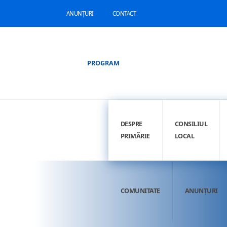
ANUNȚURI
CONTACT
PROGRAM
DESPRE
CONSILIUL
PRIMĂRIE
LOCAL
COMUNITATE
ANUNȚURI