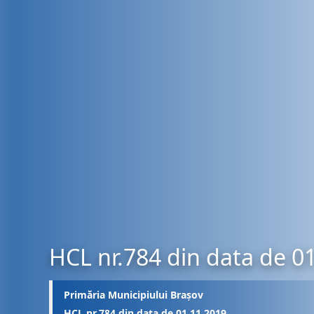
HCL nr.784 din data de 0
Primăria Municipiului Brașov
HCL nr.784 din data de 01.11.2019