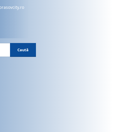
brasovcity.ro
Caută