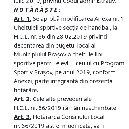
iulie 2019, privind Codul administrativ,
H O T Ă R Ă Ş T E :
Art.
1
.
Se aprobă modificarea Anexa nr. 1
Cheltuieli sportive secția de handbal, la
H.C.L. nr. 66 din 28.02.2019 privind
decontarea din bugetul local al
Municipiului Braşov a cheltuielilor
sportive pentru elevii Liceului cu Program
Sportiv Braşov, pe anul 2019, conform
Anexei, parte integrantă din prezenta
hotărâre.
Art.
2
.
Celelalte prevederi ale
H.C.L. nr. 66/2019 rămân neschimbate.
Art.
3
.
Hotărârea Consiliului Local
nr. 66/2019 astfel modificată, va fi