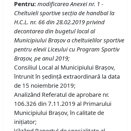
Pentru
:
modificarea Anexei nr.
1
-
Cheltuieli sportive secția de handbal la
H.C.L. nr.
66
din
28.02.2019 privind
decontarea din bugetul local al
Municipiului Braşov a cheltuielilor sportive
pentru elevii Liceului cu Program Sportiv
Braşov, pe anul 2019
;
Consiliul Local al Municipiului Brașov,
întrunit în ședință extraordinară la data
de 15 noiembrie 2019;
Analizând Referatul de aprobare nr.
106.326 din 7.11.2019 al Primarului
Municipiului Braşov, în calitate de
inițiator;
Văzând Raportul de specialitate al