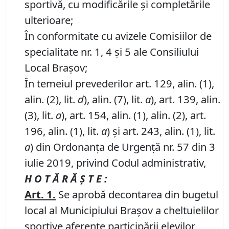
sportivă, cu modificările şi completările
ulterioare;
În conformitate cu avizele Comisiilor de
specialitate nr. 1, 4 și 5 ale Consiliului
Local Brașov;
În temeiul prevederilor art. 129, alin. (1),
alin. (2), lit.
d
), alin. (7), lit.
a
), art. 139, alin.
(3), lit.
a
), art. 154, alin. (1), alin. (2), art.
196, alin. (1), lit.
a
) și art. 243, alin. (1), lit.
a
) din Ordonanța de Urgență nr. 57 din 3
iulie 2019, privind Codul administrativ,
H O T Ă R Ă Ş T E :
Art. 1.
Se aprobă decontarea din bugetul
local al Municipiului Braşov a cheltuielilor
sportive aferente participării elevilor