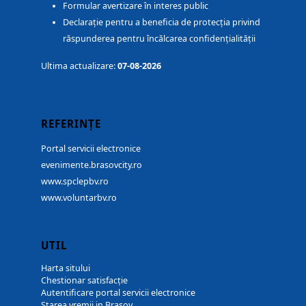
Formular avertizare în interes public
Declarație pentru a beneficia de protecția privind
răspunderea pentru încălcarea confidențialității
Ultima actualizare:
07-08-2026
REFERINȚE
Portal servicii electronice
evenimente.brasovcity.ro
www.spclepbv.ro
www.voluntarbv.ro
UTIL
Harta sitului
Chestionar satisfacție
Autentificare portal servicii electronice
Starea vremii in Brașov