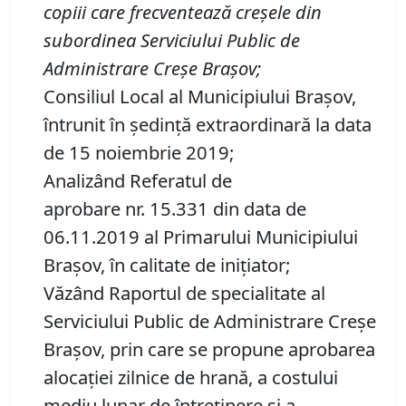
copiii care frecventeaz
ă
cre
ș
ele din
subordinea Serviciului Public de
Administrare Cre
ș
e Bra
ș
ov
;
Consiliul Local al Municipiului Brașov,
întrunit în ședință extraordinară la data
de 15 noiembrie 2019;
Analizând Referatul de
aprobare nr. 15.331 din data de
06.11.2019 al Primarului Municipiului
Brașov, în calitate de inițiator;
Văzând Raportul de specialitate al
Serviciului Public de Administrare Creşe
Braşov, prin care se propune aprobarea
alocației zilnice de hrană, a costului
mediu lunar de întreținere și a