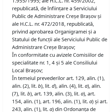
1.955/1995; ale H.C.L. nr. 459/2002,
republicată, de înființare a Serviciului
Public de Administrare Creșe Brașov și
ale H.C.L. nr. 472/2018, republicată,
privind aprobarea Organigramei și a
Statului de funcții ale Serviciului Public de
Administrare Creșe Brașov;
În conformitate cu avizele Comisiilor de
specialitate nr. 1, 4 și 5 ale Consiliului
Local Brașov;
În temeiul prevederilor art. 129, alin. (1),
alin. (2), lit.
b
), lit.
d
), alin. (4), lit.
a
), alin.
(7), lit.
b
), art. 139, alin. (3), lit.
a
), art.
154, alin. (1), art. 196, alin. (1), lit.
a
) și art.
243, alin. (1), lit.
a
) din Ordonanța de