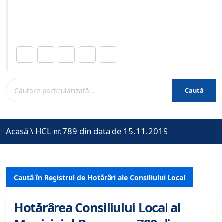
Site-ul oficial al Primariei Municipiului Brasov /
www.brasovcity.ro
Distribuie această pagină.
Caută
Acasă
\
HCL nr.789 din data de 15.11.2019
Caută în Registrul de Hotărâri ale Consiliului Local
Hotărârea Consiliului Local al