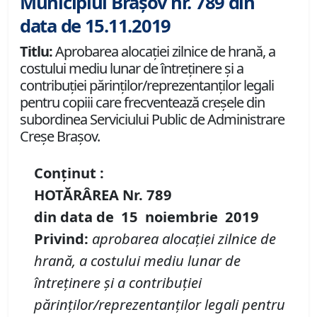
Municipiul Brașov nr. 789 din
data de 15.11.2019
Titlu:
Aprobarea alocației zilnice de hrană, a
costului mediu lunar de întreținere și a
contribuției părinților/reprezentanților legali
pentru copiii care frecventează creșele din
subordinea Serviciului Public de Administrare
Creșe Brașov.
Conținut :
HOTĂRÂREA Nr.
789
din data de
15 noiembrie
2019
Privind
:
aprobarea aloca
ț
iei zilnice de
hran
ă
, a costului mediu lunar de
întreținere
ș
i a contribu
ț
iei
p
ă
rin
ț
ilor/reprezentan
ț
ilor legali pentru