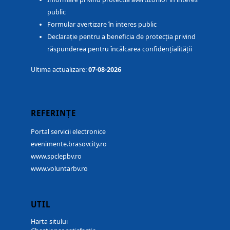
public
Formular avertizare în interes public
Declarație pentru a beneficia de protecția privind
răspunderea pentru încălcarea confidențialității
Ultima actualizare:
07-08-2026
REFERINȚE
Portal servicii electronice
evenimente.brasovcity.ro
www.spclepbv.ro
www.voluntarbv.ro
UTIL
Harta sitului