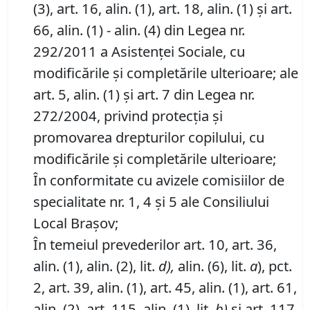
(3), art. 16, alin. (1), art. 18, alin. (1) şi art.
66, alin. (1) - alin. (4) din Legea nr.
292/2011 a Asistenţei Sociale, cu
modificările şi completările ulterioare; ale
art. 5, alin. (1) şi art. 7 din Legea nr.
272/2004, privind protecţia şi
promovarea drepturilor copilului, cu
modificările şi completările ulterioare;
În conformitate cu avizele comisiilor de
specialitate nr. 1, 4 şi 5 ale Consiliului
Local Braşov;
În temeiul prevederilor art. 10, art. 36,
alin. (1), alin. (2), lit.
d),
alin. (6), lit.
a
), pct.
2, art. 39, alin. (1), art. 45, alin. (1), art. 61,
alin. (2), art. 115, alin. (1), lit.
b)
şi art. 117,