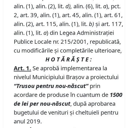
alin. (1), alin. (2), lit.
d),
alin. (6), lit.
a
), pct.
2, art. 39, alin. (1), art. 45, alin. (1), art. 61,
alin. (2), art. 115, alin. (1), lit.
b)
şi art. 117,
alin. (1), lit.
a
) din Legea Administraţiei
Publice Locale nr. 215/2001, republicată,
cu modificările şi completările ulterioare,
H O T Ă R Ă Ş T E :
Art. 1.
Se aprobă implementarea la
nivelul Municipiului Braşov a proiectului
“Trusou pentru nou-născut”
prin
acordare de produse în cuantum de
1500
de lei per nou-născut
, după aprobarea
bugetului de venituri şi cheltuieli pentru
anul 2019.