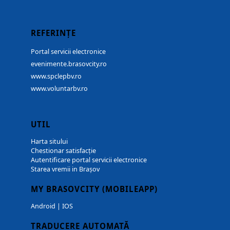
REFERINȚE
Portal servicii electronice
evenimente.brasovcity.ro
www.spclepbv.ro
www.voluntarbv.ro
UTIL
Harta sitului
Chestionar satisfacție
Autentificare portal servicii electronice
Starea vremii in Brașov
MY BRASOVCITY (MOBILEAPP)
Android
|
IOS
TRADUCERE AUTOMATĂ