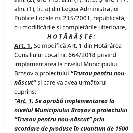
alin. (1), lit.
a
) din Legea Administraţiei
Publice Locale nr. 215/2001, republicată,
cu modificările şi completările ulterioare,
H O T Ă R Ă Ş T E :
Art. 1.
Se modifică Art. 1 din Hotărârea
Consiliului Local nr. 664/2018 privind
implementarea la nivelul Municipiului
Braşov a proiectului
“Trusou pentru nou-
născut”
şi care va avea următorul
cuprins:
“
Art. 1.
Se aprobă implementarea la
nivelul Municipiului Braşov a proiectului
“Trusou pentru nou-născut” prin
acordare de produse în cuantum de 1500