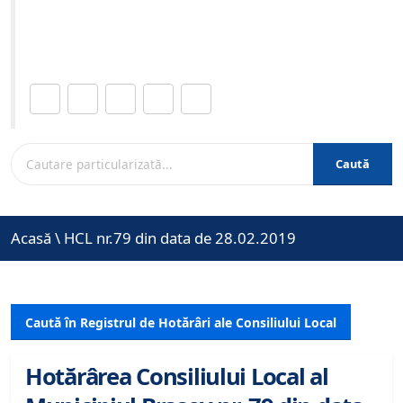
Site-ul oficial al Primariei Municipiului Brasov /
www.brasovcity.ro
Distribuie această pagină.
Caută
Acasă
\
HCL nr.79 din data de 28.02.2019
Caută în Registrul de Hotărâri ale Consiliului Local
Hotărârea Consiliului Local al