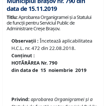
Municipiul Brașov nr. 790 din
data de 15.11.2019
Titlu:
Aprobarea Organigramei și a Statului
de funcții pentru Serviciul Public de
Administrare Creșe Brașov.
Observații :
Încetează aplicabilitatea
H.C.L. nr. 472 din 22.08.2018.
Conținut :
HOTĂRÂREA Nr.
790
din data de
15 noiembrie
2019
Privind
:
aprobarea Organigramei
ș
i
a