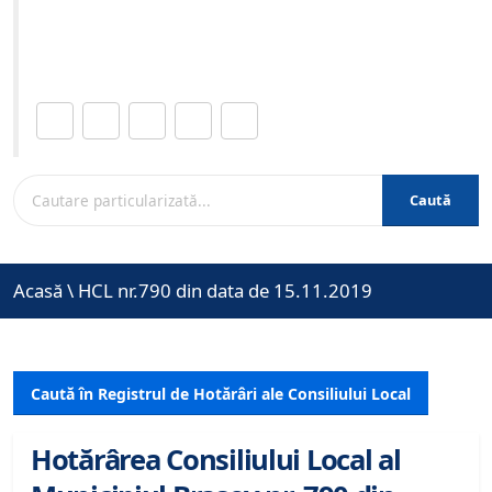
Site-ul oficial al Primariei Municipiului Brasov /
www.brasovcity.ro
Distribuie această pagină.
Caută
Acasă
\
HCL nr.790 din data de 15.11.2019
Caută în Registrul de Hotărâri ale Consiliului Local
Hotărârea Consiliului Local al