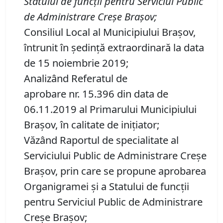
Statului de func
ț
ii pentru Serviciul Public
de Administrare Cre
ș
e Bra
ș
ov
;
Consiliul Local al Municipiului Brașov,
întrunit în ședință extraordinară la data
de 15 noiembrie 2019;
Analizând Referatul de
aprobare nr. 15.396 din data de
06.11.2019 al Primarului Municipiului
Brașov, în calitate de inițiator;
Văzând Raportul de specialitate al
Serviciului Public de Administrare Creşe
Braşov, prin care se propune aprobarea
Organigramei și a Statului de funcții
pentru Serviciul Public de Administrare
Creșe Brașov;