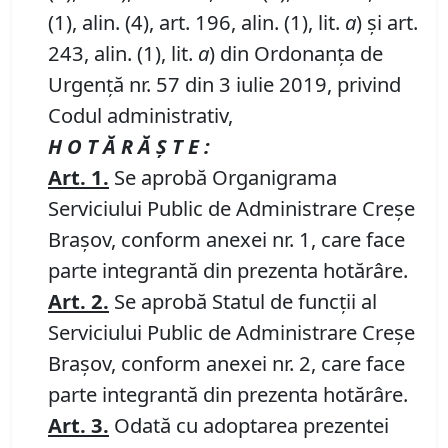
(1), alin. (4), art. 196, alin. (1), lit.
a
) și art.
243, alin. (1), lit.
a
) din Ordonanța de
Urgență nr. 57 din 3 iulie 2019, privind
Codul administrativ,
H O T Ă R Ă Ş T E :
Art. 1.
Se aprobă Organigrama
Serviciului Public de Administrare Creșe
Brașov, conform anexei nr. 1, care face
parte integrantă din prezenta hotărâre.
Art.
2.
Se aprobă Statul de funcții al
Serviciului Public de Administrare Creșe
Brașov, conform anexei nr. 2, care face
parte integrantă din prezenta hotărâre.
Art.
3.
Odată cu adoptarea prezentei