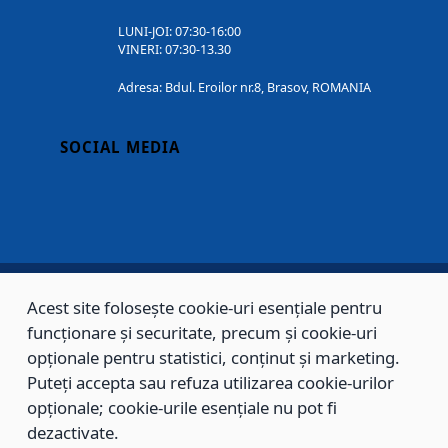
LUNI-JOI: 07:30-16:00
VINERI: 07:30-13.30
Adresa: Bdul. Eroilor nr.8, Brasov, ROMANIA
SOCIAL MEDIA
Acest site folosește cookie-uri esențiale pentru
Copyright © 2002 - 2026 - PRIMĂRIA MUNICIPIULUI BRAȘOV, toate drepturile
funcționare și securitate, precum și cookie-uri
rezervate.
opționale pentru statistici, conținut și marketing.
Puteți accepta sau refuza utilizarea cookie-urilor
Sitemap
Contact
opționale; cookie-urile esențiale nu pot fi
dezactivate.