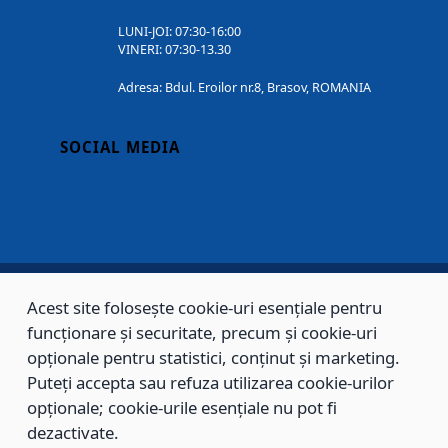
LUNI-JOI: 07:30-16:00
VINERI: 07:30-13.30
Adresa: Bdul. Eroilor nr.8, Brasov, ROMANIA
SOCIAL MEDIA
Acest site folosește cookie-uri esențiale pentru
Copyright © 2002 - 2026 - PRIMĂRIA MUNICIPIULUI BRAȘOV, toate drepturile
funcționare și securitate, precum și cookie-uri
rezervate.
opționale pentru statistici, conținut și marketing.
Puteți accepta sau refuza utilizarea cookie-urilor
Sitemap
Contact
opționale; cookie-urile esențiale nu pot fi
dezactivate.