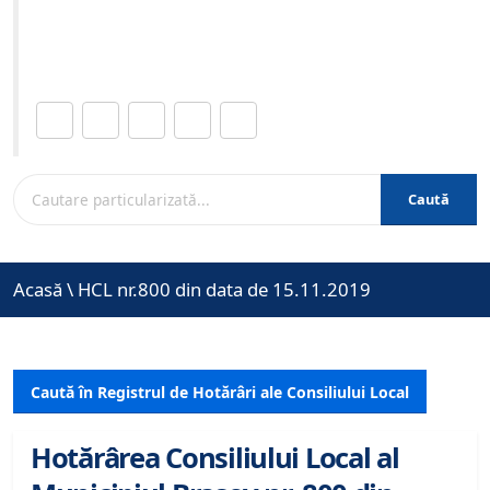
Site-ul oficial al Primariei Municipiului Brasov /
www.brasovcity.ro
Distribuie această pagină.
Caută
Acasă
\
HCL nr.800 din data de 15.11.2019
Caută în Registrul de Hotărâri ale Consiliului Local
Hotărârea Consiliului Local al