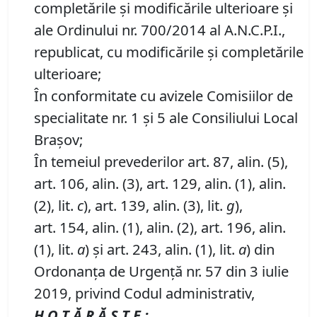
completările și modificările ulterioare şi
ale Ordinului nr. 700/2014 al A.N.C.P.I.,
republicat, cu modificările și completările
ulterioare;
În conformitate cu avizele Comisiilor de
specialitate nr. 1 și 5 ale Consiliului Local
Brașov;
În temeiul prevederilor art. 87, alin. (5),
art. 106, alin. (3), art. 129, alin. (1), alin.
(2), lit.
c
), art. 139, alin. (3), lit.
g
),
art. 154, alin. (1), alin. (2), art. 196, alin.
(1), lit.
a
) și art. 243, alin. (1), lit.
a
) din
Ordonanța de Urgență nr. 57 din 3 iulie
2019, privind Codul administrativ,
H O T Ă R Ă Ş T E :