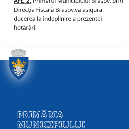
Art.
2
.
Primarul Municipiului Braşov, prin
Direcția Fiscală Brașov,va asigura
ducerea la îndeplinire a prezentei
hotărâri.
PRIMĂRIA
MUNICIPIULUI