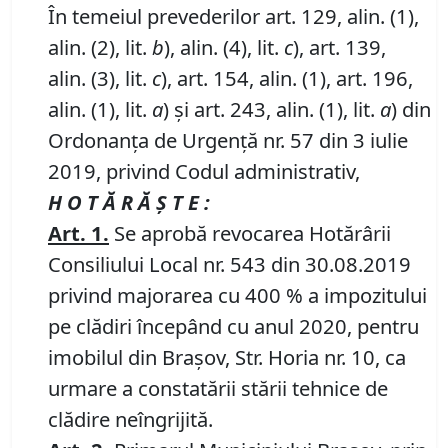
În temeiul prevederilor art. 129, alin. (1),
alin. (2), lit.
b
), alin. (4), lit.
c
), art. 139,
alin. (3), lit.
c
), art. 154, alin. (1), art. 196,
alin. (1), lit.
a
) și art. 243, alin. (1), lit.
a
) din
Ordonanța de Urgență nr. 57 din 3 iulie
2019, privind Codul administrativ,
H O T Ă R Ă Ş T E :
Art.
1
.
Se aprobă revocarea Hotărârii
Consiliului Local nr. 543 din 30.08.2019
privind majorarea cu 400 % a impozitului
pe clădiri începând cu anul 2020, pentru
imobilul din Braşov, Str. Horia nr. 10, ca
urmare a constatării stării tehnice de
clădire neîngrijită.