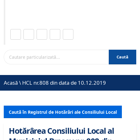
Site-ul oficial al Primariei Municipiului Brasov /
www.brasovcity.ro
Distribuie această pagină.
Caută
Acasă
\
HCL nr.808 din data de 10.12.2019
Caută în Registrul de Hotărâri ale Consiliului Local
Hotărârea Consiliului Local al