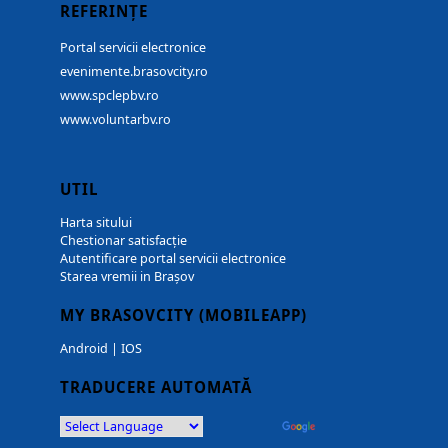
REFERINȚE
Portal servicii electronice
evenimente.brasovcity.ro
www.spclepbv.ro
www.voluntarbv.ro
UTIL
Harta sitului
Chestionar satisfacție
Autentificare portal servicii electronice
Starea vremii in Brașov
MY BRASOVCITY (MOBILEAPP)
Android
|
IOS
TRADUCERE AUTOMATĂ
Powered by
Translate