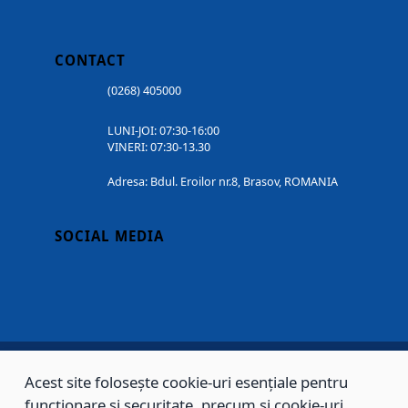
CONTACT
(0268) 405000
LUNI-JOI: 07:30-16:00
VINERI: 07:30-13.30
Adresa: Bdul. Eroilor nr.8, Brasov, ROMANIA
SOCIAL MEDIA
Acest site folosește cookie-uri esențiale pentru
Copyright © 2002 - 2026 - PRIMĂRIA MUNICIPIULUI BRAȘOV, toate drepturile
funcționare și securitate, precum și cookie-uri