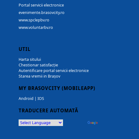
Portal servicii electronice
evenimente.brasovcity.ro
www.spclepbv.ro
www.voluntarbv.ro
UTIL
Harta sitului
Chestionar satisfacție
Autentificare portal servicii electronice
Starea vremii in Brașov
MY BRASOVCITY (MOBILEAPP)
Android
|
IOS
TRADUCERE AUTOMATĂ
Powered by
Translate