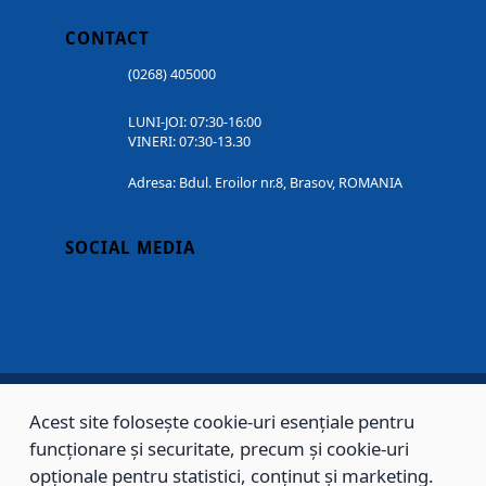
CONTACT
(0268) 405000
LUNI-JOI: 07:30-16:00
VINERI: 07:30-13.30
Adresa: Bdul. Eroilor nr.8, Brasov, ROMANIA
SOCIAL MEDIA
Acest site folosește cookie-uri esențiale pentru
Copyright © 2002 - 2026 - PRIMĂRIA MUNICIPIULUI BRAȘOV, toate drepturile
funcționare și securitate, precum și cookie-uri
rezervate.
opționale pentru statistici, conținut și marketing.