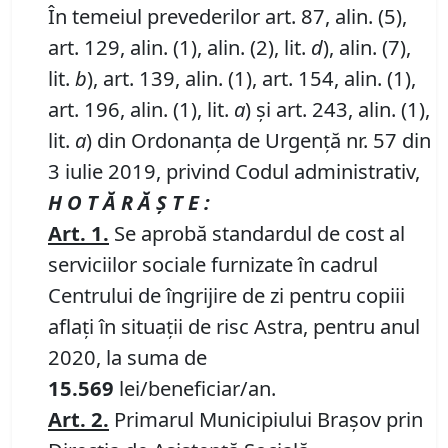
În temeiul prevederilor art. 87, alin. (5),
art. 129, alin. (1), alin. (2), lit.
d
), alin. (7),
lit.
b
), art. 139, alin. (1), art. 154, alin. (1),
art. 196, alin. (1), lit.
a
) și art. 243, alin. (1),
lit.
a
) din Ordonanța de Urgență nr. 57 din
3 iulie 2019, privind Codul administrativ,
H O T Ă R Ă Ş T E :
Art.
1.
Se aprobă standardul de cost al
serviciilor sociale furnizate în cadrul
Centrului de îngrijire de zi pentru copiii
aflaţi în situaţii de risc Astra, pentru anul
2020, la suma de
15.569
lei/beneficiar/an.
Art.
2.
Primarul Municipiului Braşov prin