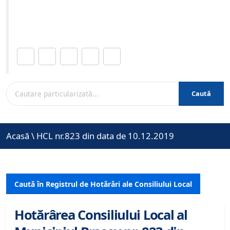
Site-ul oficial al Primariei Municipiului Brasov /
www.brasovcity.ro
Distribuie această pagină.
Caută
Acasă
\
HCL nr.823 din data de 10.12.2019
Caută în Registrul de Hotărâri ale Consiliului Local
Hotărârea Consiliului Local al