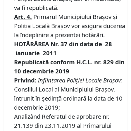
va fi republicată.
Art.
4.
Primarul Municipiului Braşov şi
Poliţia Locală Braşov vor asigura ducerea
la îndeplinire a prezentei hotărâri.
HOTĂRÂREA Nr.
37
din data de
28
ianuarie
201
1
Republicată conform H.C.L. nr. 829 din
10 decembrie 2019
Privind:
înfiinţarea Poliţiei Locale Braşov;
Consiliul Local al Municipiului Brașov,
întrunit în ședință ordinară la data de 10
decembrie 2019;
Analizând Referatul de aprobare nr.
21.139 din 23.11.2019 al Primarului