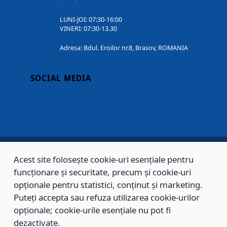
LUNI-JOI: 07:30-16:00
VINERI: 07:30-13.30
Adresa: Bdul. Eroilor nr.8, Brasov, ROMANIA
SOCIAL MEDIA
Acest site folosește cookie-uri esențiale pentru
Copyright © 2002 - 2026 - PRIMĂRIA MUNICIPIULUI BRAȘOV, toate drepturile
funcționare și securitate, precum și cookie-uri
rezervate.
opționale pentru statistici, conținut și marketing.
Puteți accepta sau refuza utilizarea cookie-urilor
Sitemap
Contact
opționale; cookie-urile esențiale nu pot fi
dezactivate.