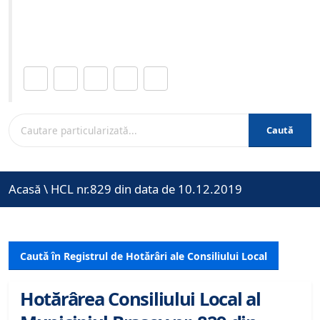
Site-ul oficial al Primariei Municipiului Brasov /
www.brasovcity.ro
Distribuie această pagină.
Caută
Acasă
\
HCL nr.829 din data de 10.12.2019
Caută în Registrul de Hotărâri ale Consiliului Local
Hotărârea Consiliului Local al