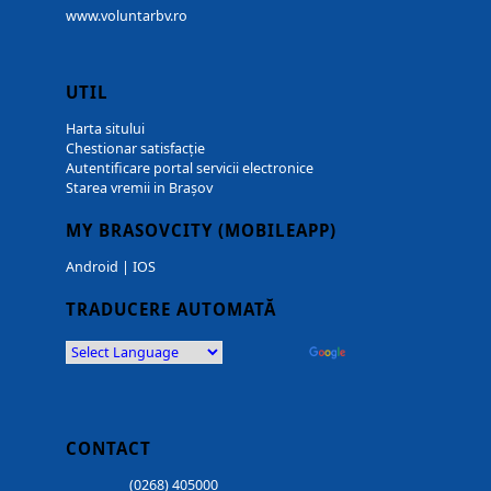
www.voluntarbv.ro
UTIL
Harta sitului
Chestionar satisfacție
Autentificare portal servicii electronice
Starea vremii in Brașov
MY BRASOVCITY (MOBILEAPP)
Android
|
IOS
TRADUCERE AUTOMATĂ
Powered by
Translate
CONTACT
(0268) 405000