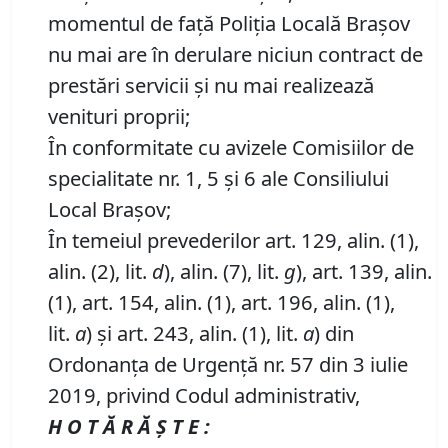
momentul de față Poliția Locală Brașov
nu mai are în derulare niciun contract de
prestări servicii și nu mai realizează
venituri proprii;
În conformitate cu avizele Comisiilor de
specialitate nr. 1, 5 și 6 ale Consiliului
Local Brașov;
În temeiul prevederilor art. 129, alin. (1),
alin. (2), lit.
d
), alin. (7), lit.
g
), art. 139, alin.
(1), art. 154, alin. (1), art. 196, alin. (1),
lit.
a
) și art. 243, alin. (1), lit.
a
) din
Ordonanța de Urgență nr. 57 din 3 iulie
2019, privind Codul administrativ,
H O T Ă R Ă Ş T E :