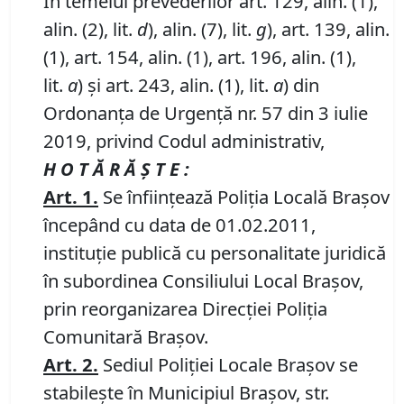
În temeiul prevederilor art. 129, alin. (1),
alin. (2), lit.
d
), alin. (7), lit.
g
), art. 139, alin.
(1), art. 154, alin. (1), art. 196, alin. (1),
lit.
a
) și art. 243, alin. (1), lit.
a
) din
Ordonanța de Urgență nr. 57 din 3 iulie
2019, privind Codul administrativ,
H O T Ă R Ă Ş T E :
Art. 1.
Se înfiinţează Poliţia Locală Braşov
începând cu data de 01.02.2011,
instituţie publică cu personalitate juridică
în subordinea Consiliului Local Braşov,
prin reorganizarea Direcţiei Poliţia
Comunitară Braşov.
Art. 2.
Sediul Poliţiei Locale Braşov se
stabileşte în Municipiul Braşov, str.