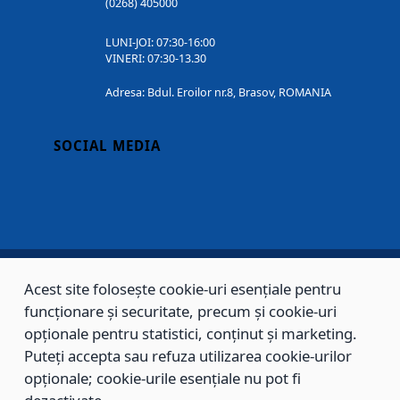
(0268) 405000
LUNI-JOI: 07:30-16:00
VINERI: 07:30-13.30
Adresa: Bdul. Eroilor nr.8, Brasov, ROMANIA
SOCIAL MEDIA
Acest site folosește cookie-uri esențiale pentru
Copyright © 2002 - 2026 - PRIMĂRIA MUNICIPIULUI BRAȘOV, toate drepturile
funcționare și securitate, precum și cookie-uri
rezervate.
opționale pentru statistici, conținut și marketing.
Puteți accepta sau refuza utilizarea cookie-urilor
Sitemap
Contact
opționale; cookie-urile esențiale nu pot fi