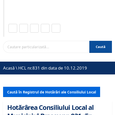
Site-ul oficial al Primariei Municipiului Brasov /
www.brasovcity.ro
Distribuie această pagină.
Caută
Acasă
\
HCL nr.831 din data de 10.12.2019
Caută în Registrul de Hotărâri ale Consiliului Local
Hotărârea Consiliului Local al