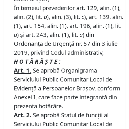
În temeiul prevederilor art. 129, alin. (1),
alin. (2), lit.
a
), alin. (3), lit.
c
), art. 139, alin.
(1), art. 154, alin. (1), art. 196, alin. (1), lit.
a
) și art. 243, alin. (1), lit.
a
) din
Ordonanța de Urgență nr. 57 din 3 iulie
2019, privind Codul administrativ,
H O T Ă R Ă Ş T E :
Art.
1.
Se aprobă Organigrama
Serviciului Public Comunitar Local de
Evidență a Persoanelor Brașov, conform
Anexei I, care face parte integrantă din
prezenta hotărâre.
Art.
2.
Se aprobă Statul de funcții al
Serviciului Public Comunitar Local de