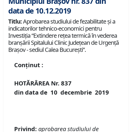
Municipiul Brașov nr. 837 din
data de 10.12.2019
Titlu:
Aprobarea studiului de fezabilitate și a
indicatorilor tehnico-economici pentru
Investiția “Extindere rețea termică în vederea
branșării Spitalului Clinic Județean de Urgență
Brașov - sediul Calea București”.
Conținut :
HOTĂRÂREA Nr.
837
din data de
10 decembrie
2019
Privind
:
aprobarea
studiului de