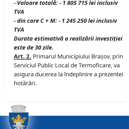
-
V
aloare totală
:
-
1 805 715 lei inclusiv
TVA
- din care C
+
M
:
-
1 245 250 lei inclusiv
TVA
Durata estimativă a realizării investiției
este de 30 zile.
Art.
2
.
Primarul Municipiului Braşov, prin
Serviciul Public Local de Termoficare, va
asigura ducerea la îndeplinire a prezentei
hotărâri.