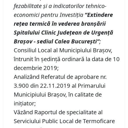
fezabilitate și a
indicatorilor tehnico-
economici
pentru
Investi
ț
ia
“
Extindere
rețea termică în vederea branșării
Spitalului Clinic Județean de Urgență
Brașov
-
sediul Calea București
”
;
Consiliul Local al Municipiului Brașov,
întrunit în ședință ordinară la data de 10
decembrie 2019;
Analizând Referatul de aprobare nr.
3.900 din 22.11.2019 al Primarului
Municipiului Braşov, în calitate de
inițiator;
Văzând Raportul de specialitate al
Serviciului Public Local de Termoficare