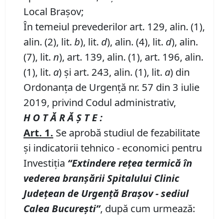
Local Brașov;
În temeiul prevederilor art. 129, alin. (1),
alin. (2), lit.
b
), lit.
d
), alin. (4), lit.
d
), alin.
(7), lit.
n
), art. 139, alin. (1), art. 196, alin.
(1), lit.
a
) și art. 243, alin. (1), lit.
a
) din
Ordonanța de Urgență nr. 57 din 3 iulie
2019, privind Codul administrativ,
H O T Ă R Ă Ş T E :
Art. 1.
Se aprobă studiul de fezabilitate
și indicatorii tehnico - economici pentru
Investiția
“
Extindere
rețea termică în
vederea branșării Spitalului Clinic
Județean de Urgență Brașov
-
sediul
Calea București”
, după cum urmează: