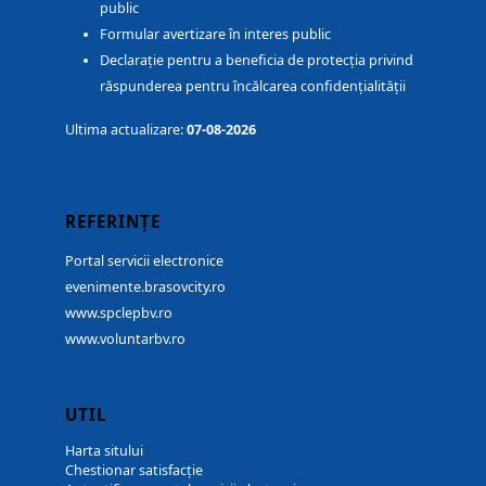
public
Formular avertizare în interes public
Declarație pentru a beneficia de protecția privind
răspunderea pentru încălcarea confidențialității
Ultima actualizare:
07-08-2026
REFERINȚE
Portal servicii electronice
evenimente.brasovcity.ro
www.spclepbv.ro
www.voluntarbv.ro
UTIL
Harta sitului
Chestionar satisfacție