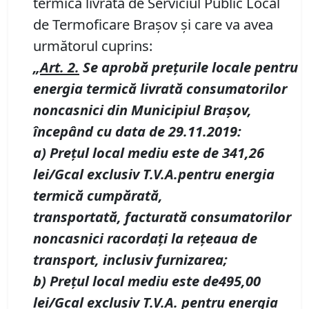
termică livrată de Serviciul Public Local
de Termoficare Braşov și care va avea
următorul cuprins:
„
Art. 2.
Se aprobă preţurile locale pentru
energia termică livrată consumatorilor
noncasnici din Municipiul Braşov,
începând cu data de 29.11.2019:
a) Preţul local mediu este de 341,26
lei/Gcal exclusiv T.V.A.
pentru energia
termică cumpărată,
transportată,
facturată consumatorilor
noncasnici racordaţi la reţeaua de
transport, inclusiv furnizarea;
b) Preţul local mediu este de
495,00
lei/Gcal exclusiv T.V.A.
pentru energia