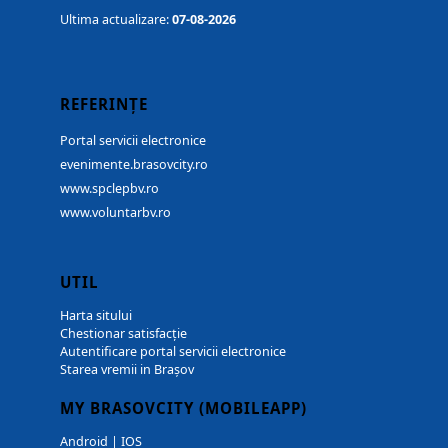
Ultima actualizare:
07-08-2026
REFERINȚE
Portal servicii electronice
evenimente.brasovcity.ro
www.spclepbv.ro
www.voluntarbv.ro
UTIL
Harta sitului
Chestionar satisfacție
Autentificare portal servicii electronice
Starea vremii in Brașov
MY BRASOVCITY (MOBILEAPP)
Android
|
IOS