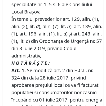
specialitate nr. 1, 5 și 6 ale Consiliului
Local Brașov;
În temeiul prevederilor art. 129, alin. (1),
alin. (2), lit.
d
), alin. (7), lit.
n
), art. 139, alin.
(1), art. 196, alin. (1), lit.
a
) și art. 243, alin.
(1), lit.
a
) din Ordonanța de Urgență nr. 57
din 3 iulie 2019, privind Codul
administrativ,
H O T Ă R Ă Ş T E :
Art. 1.
Se modifică art. 2 din H.C.L. nr.
324 din data 28 iulie 2017, privind
aprobarea preţului local ce va fi facturat
populaţiei şi consumatorilor noncasnici
începând cu 01 iulie 2017, pentru energia