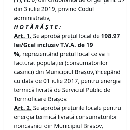
din 3 iulie 2019, privind Codul
administrativ,
H O T Ă R Ă Ş T E :
Art. 1.
Se aprobă preţul local de
198.97
lei/Gcal inclusiv T.V.A. de 19
%,
reprezentând preţul local ce va fi
facturat populaţiei (consumatorilor
casnici) din Municipiul Braşov, începând
cu data de 01 iulie 2017, pentru energia
termică livrată de Serviciul Public de
Termoficare Braşov.
Art. 2.
Se aprobă preţurile locale pentru
energia termică livrată consumatorilor
noncasnici din Municipiul Braşov,