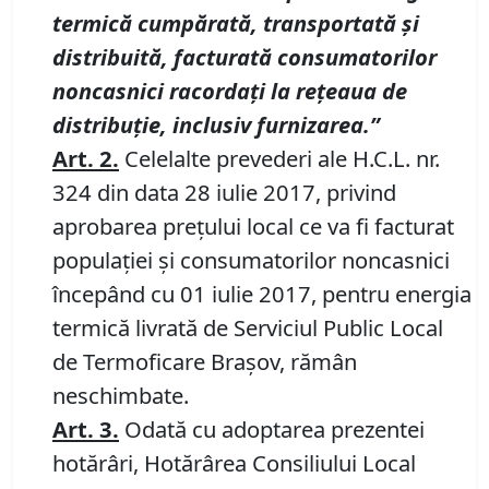
termică cumpărată, transportată şi
distribuită,
f
acturată consumatorilor
noncasnici racordaţi la reţeaua de
distribuţie, inclusiv furnizarea.”
Art. 2.
Celelalte prevederi ale H.C.L. nr.
324 din data 28 iulie 2017, privind
aprobarea preţului local ce va fi facturat
populaţiei şi consumatorilor noncasnici
începând cu 01 iulie 2017, pentru energia
termică livrată de Serviciul Public Local
de Termoficare Braşov, rămân
neschimbate.
Art. 3.
Odată cu adoptarea prezentei
hotărâri, Hotărârea Consiliului Local