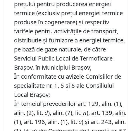
preţului pentru producerea energiei
termice (exclusiv preţul energiei termice
produse în cogenerare) şi respectiv
tarifele pentru activităţile de transport,
distribuţie şi furnizare a energiei termice,
pe bază de gaze naturale, de către
Serviciul Public Local de Termoficare
Braşov, în Municipiul Braşov;
În conformitate cu avizele Comisiilor de
specialitate nr. 1, 5 și 6 ale Consiliului
Local Brașov;
În temeiul prevederilor art. 129, alin. (1),
alin. (2), lit.
d
), alin. (7), lit.
n
), art. 139, alin.
(1), art. 196, alin. (1), lit.
a
) și art. 243, alin.
(1), lit.
a
) din Ordonanța de Urgență nr. 57