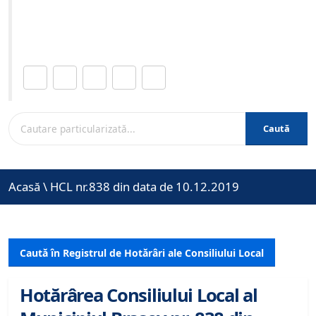
Site-ul oficial al Primariei Municipiului Brasov /
www.brasovcity.ro
Distribuie această pagină.
Caută
Acasă
\
HCL nr.838 din data de 10.12.2019
Caută în Registrul de Hotărâri ale Consiliului Local
Hotărârea Consiliului Local al