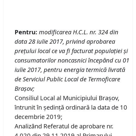
Pentru
:
m
odificarea H
.
C
.
L
.
nr.
324 din
data 28 iulie 2017, privind aprobarea
preţului local ce va fi facturat populaţiei şi
consumatorilor noncasnici începând cu 01
iulie 2017, pentru energia termică livrată
de Serviciul Public Local de Termoficare
Braşov;
Consiliul Local al Municipiului Brașov,
întrunit în ședință ordinară la data de 10
decembrie 2019;
Analizând Referatul de aprobare nr.
4.020 din 29.11.2019 al Primarului