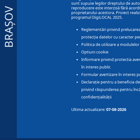
sunt supuse legilor dreptului de autor
reproducere este interzisă fără acord
BRAȘOV
proprietarului acestora. Proiect realiz
programul DigiLOCAL 2025.
Reglementări privind prelucarea
protecția datelor cu caracter pe
Politica de utilizare a modulelo
Optiuni cookie
Informare privind protectia aver
în interes public
Formular avertizare în interes p
Declarație pentru a beneficia de
privind răspunderea pentru înc
confidențialității
Ultima actualizare:
07-08-2026