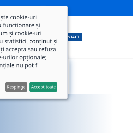
ește cookie-uri
 funcționare și
um și cookie-uri
CONTACT
statistici, conținut și
ți accepta sau refuza
e-urilor opționale;
nțiale nu pot fi
SERVICII
M.O.L.
PUBLICE
Respinge
Accept toate