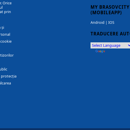
. Orice
MY BRASOVCITY
ul
at prin
(MOBILEAPP)
Android
|
IOS
 și
TRADUCERE AU
rsonal
r cookie
by
Translate
tizorilor
ublic
 protecția
ălcarea