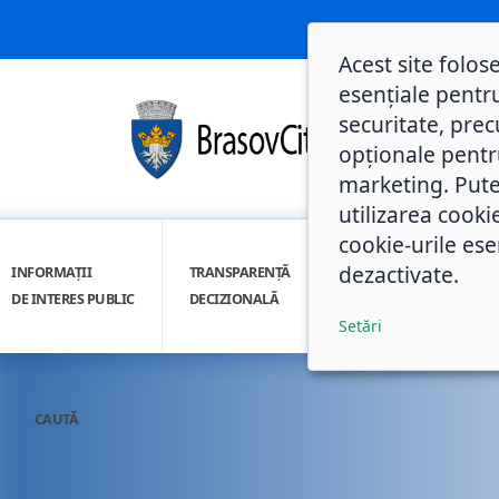
Acest site folos
esențiale pentru
securitate, prec
opționale pentru 
marketing. Pute
utilizarea cooki
cookie-urile ese
dezactivate.
INFORMAȚII
TRANSPARENȚĂ
INTEGRITATE
DE INTERES PUBLIC
DECIZIONALĂ
INSTITUȚIONALĂ
Setări
CAUTĂ