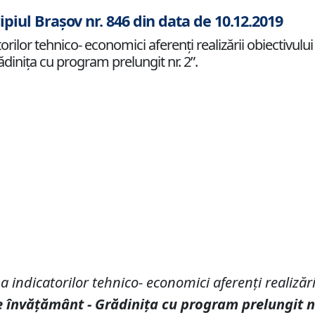
ipiul Brașov nr. 846 din data de 10.12.2019
ilor tehnico- economici aferenți realizării obiectivului
ădinița cu program prelungit nr. 2”.
 a
indicatorilor tehnico
-
economici
aferenți realizări
e
î
nv
ăță
m
â
nt -
Grădinița cu program prelungit
n