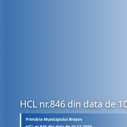
HCL nr.846 din data de 1
Primăria Municipiului Brașov
HCL nr.846 din data de 10.12.2019