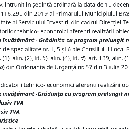
ov, întrunit în ședință ordinară la data de 10 dec
116.290 din 2019 al Primarului Municipiului Braşov
ate al Serviciului Investiții din cadrul Direcţiei 
rilor tehnico- economici aferenți realizării obiect
e
î
nv
ăță
m
â
nt -
Grădinița cu program prelungit
n
de specialitate nr. 1, 5 și 6 ale Consiliului Local 
1), alin. (2), lit.
b
), alin. (4), lit.
d
), art. 139, alin. (
a
) din Ordonanța de Urgență nr. 57 din 3 iulie 20
catorii tehnico- economici aferenți realizării obi
e
î
nv
ăță
m
â
nt -
Grădinița cu program prelungit
n
clusiv TVA
usiv TVA
ristice