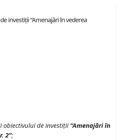
 de investiții “Amenajări în vederea
i
obiectivul
ui
de investi
ț
ii
“Amenaj
ă
ri
î
n
r.
2
”
;