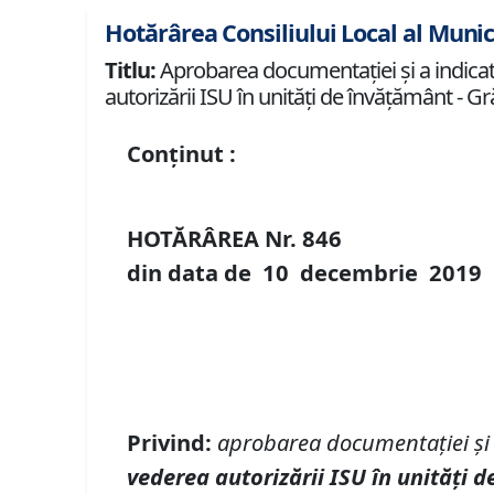
Hotărârea Consiliului Local al Munic
Titlu:
Aprobarea documentației și a indicator
autorizării ISU în unități de învățământ - Gr
Conținut :
HOTĂRÂREA Nr.
846
din data de
10 decembrie
2019
Privind
:
aprobarea
documentației și
vederea autoriz
ă
rii ISU
î
n unit
ăț
i d