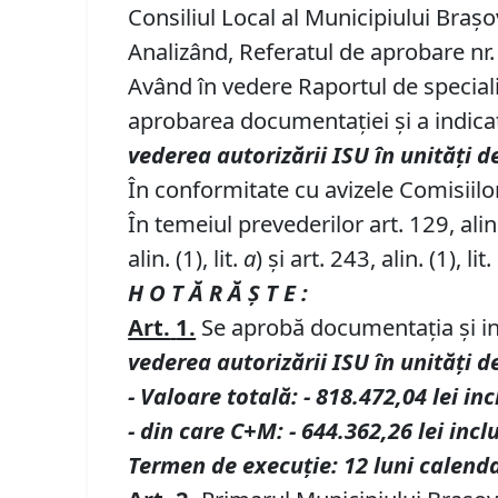
Consiliul Local al Municipiului Braș
Analizând, Referatul de aprobare nr. 
Având în vedere Raportul de specialit
aprobarea documentației și a indicato
vederea autoriz
ă
rii ISU
î
n unit
ăț
i d
În conformitate cu avizele Comisiilor 
În temeiul prevederilor art. 129, alin. (
alin. (1), lit.
a
) și art. 243, alin. (1), lit.
H O T Ă R Ă Ş T E :
Art.
1.
Se aprobă documentația și indi
vederea autoriz
ă
rii ISU
î
n unit
ăț
i d
-
V
aloare totală
:
-
818
.
472
,
04
lei in
- din care C+M
:
-
644
.
362
,
2
6
lei incl
T
ermen de execu
ț
ie:
12
luni
calenda