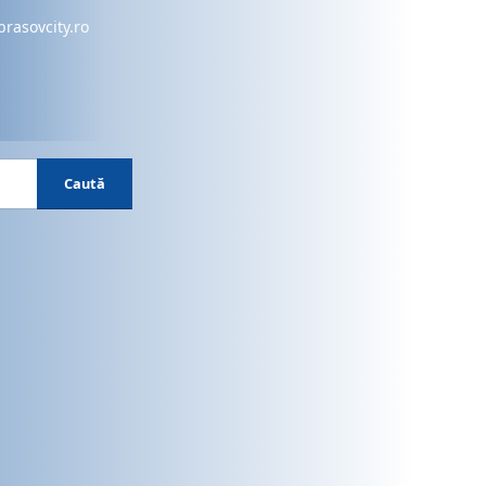
brasovcity.ro
Caută