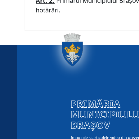
Art.
2
.
Primarul Municipiului Braşov, 
hotărâri.
PRIMĂRIA
MUNICIPIULU
BRAȘOV
Imaginile și articolele video din preze