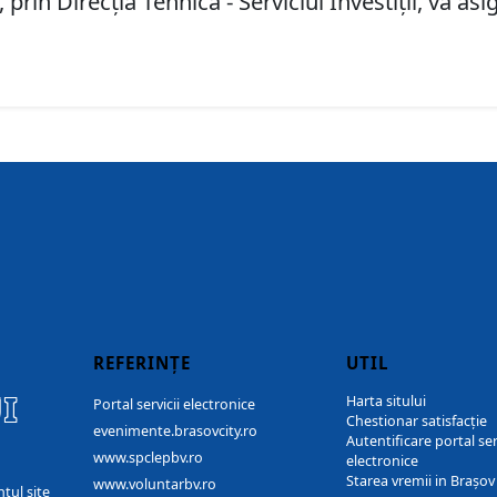
prin Direcţia Tehnică - Serviciul Investiții, va as
REFERINȚE
UTIL
I
Harta sitului
Portal servicii electronice
Chestionar satisfacție
evenimente.brasovcity.ro
Autentificare portal ser
www.spclepbv.ro
electronice
Starea vremii in Brașov
www.voluntarbv.ro
ntul site