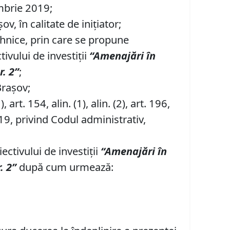
embrie 2019;
, în calitate de inițiator;
Tehnice, prin care se propune
ivului de investiții
“Amenaj
ă
ri
î
n
r.
2
”
;
Brașov;
1), art. 154, alin. (1), alin. (2), art. 196,
19, privind Codul administrativ,
ectivului de investiții
“Amenaj
ă
ri
î
n
r
.
2
”
după cum urmează: