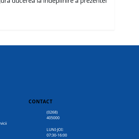
igura ducerea la îndeplinire a prezentei
CONTACT
(0268)
405000
vicii
LUNI-JOI:
07:30-16:00