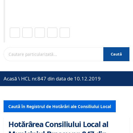
Site-ul oficial al Primariei Municipiului Brasov /
www.brasovcity.ro
Distribuie această pagină.
Caută
Acasă
\
HCL nr.847 din data de 10.12.2019
Caută în Registrul de Hotărâri ale Consiliului Local
Hotărârea Consiliului Local al