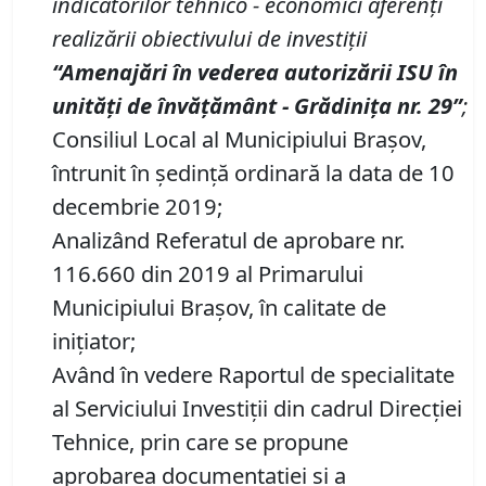
indicatorilor tehnico
-
economici
aferenți
realizării
obiectivul
ui
de investi
ț
ii
“Amenaj
ă
ri
î
n vederea autoriz
ă
rii ISU
î
n
unit
ăț
i de
î
nv
ăță
m
â
nt -
Grădinița
nr. 2
9
”
;
Consiliul Local al Municipiului Brașov,
întrunit în ședință ordinară la data de 10
decembrie 2019;
Analizând Referatul de aprobare nr.
116.660 din 2019 al Primarului
Municipiului Braşov, în calitate de
inițiator;
Având în vedere Raportul de specialitate
al Serviciului Investiții din cadrul Direcţiei
Tehnice, prin care se propune
aprobarea documentației și a