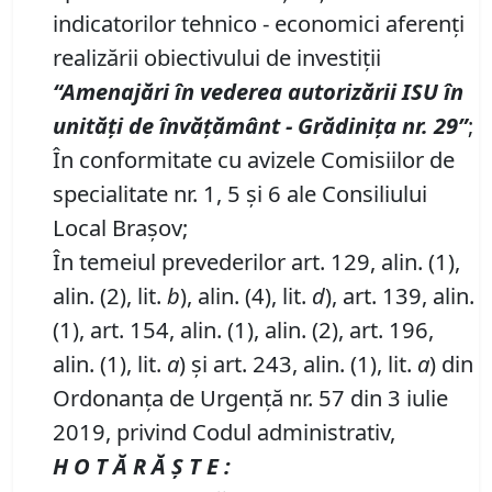
indicatorilor tehnico - economici aferenți
realizării obiectivului de investiții
“Amenaj
ă
ri
î
n vederea autoriz
ă
rii ISU
î
n
unit
ăț
i de
î
nv
ăță
m
â
nt -
Grădinița
nr. 2
9
”
;
În conformitate cu avizele Comisiilor de
specialitate nr. 1, 5 și 6 ale Consiliului
Local Brașov;
În temeiul prevederilor art. 129, alin. (1),
alin. (2), lit.
b
), alin. (4), lit.
d
), art. 139, alin.
(1), art. 154, alin. (1), alin. (2), art. 196,
alin. (1), lit.
a
) și art. 243, alin. (1), lit.
a
) din
Ordonanța de Urgență nr. 57 din 3 iulie
2019, privind Codul administrativ,
H O T Ă R Ă Ş T E :