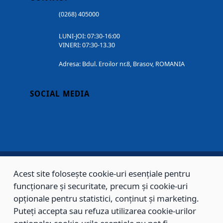
(0268) 405000
LUNI-JOI: 07:30-16:00
VINERI: 07:30-13.30
Adresa: Bdul. Eroilor nr.8, Brasov, ROMANIA
SOCIAL MEDIA
Acest site folosește cookie-uri esențiale pentru
Copyright © 2002 - 2026 - PRIMĂRIA MUNICIPIULUI BRAȘOV, toate drepturile
funcționare și securitate, precum și cookie-uri
rezervate.
opționale pentru statistici, conținut și marketing.
Puteți accepta sau refuza utilizarea cookie-urilor
Sitemap
Contact