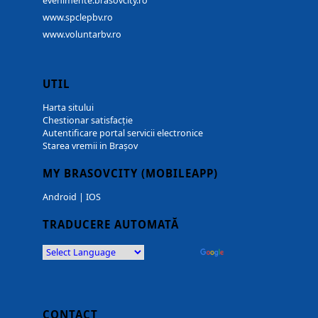
evenimente.brasovcity.ro
www.spclepbv.ro
www.voluntarbv.ro
UTIL
Harta sitului
Chestionar satisfacție
Autentificare portal servicii electronice
Starea vremii in Brașov
MY BRASOVCITY (MOBILEAPP)
Android
|
IOS
TRADUCERE AUTOMATĂ
Powered by
Translate
CONTACT