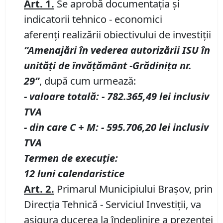
Art.
1.
Se aprobă documentația și
indicatorii tehnico - economici
aferenți realizării obiectivului de investiții
“Amenaj
ă
ri
î
n vederea autoriz
ă
rii ISU
î
n
unit
ăț
i de
î
nv
ăță
m
â
nt -
Grădinița
nr.
2
9
”
, după cum urmează:
- valoare totală:
-
782.365,49
lei inclusiv
TVA
- din care C + M:
-
595.706,20
lei inclusiv
TVA
T
ermen de execu
ț
ie:
12
luni
calendaristice
Art.
2
.
Primarul Municipiului Braşov, prin
Direcţia Tehnică - Serviciul Investiții, va
asigura ducerea la îndeplinire a prezentei