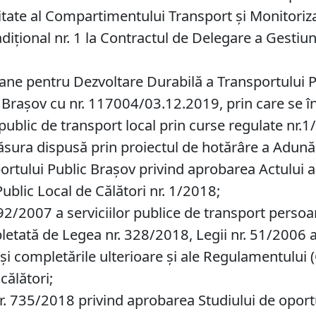
tate al Compartimentului Transport și Monitoriza
iţional nr. 1 la Contractul de Delegare a Gestiuni
ane pentru Dezvoltare Durabilă a Transportului 
 Braşov cu nr. 117004/03.12.2019, prin care se îna
public de transport local prin curse regulate nr.1
ăsura dispusă prin proiectul de hotărâre a Adunăr
rtului Public Brașov privind aprobarea Actului ad
Public Local de Călători nr. 1/2018;
92/2007 a serviciilor publice de transport persoane
etată de Legea nr. 328/2018, Legii nr. 51/2006 a 
 și completările ulterioare și ale Regulamentului 
călători;
r. 735/2018 privind aprobarea Studiului de oportu