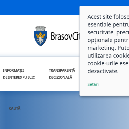
Acest site folos
esențiale pentru
securitate, prec
opționale pentru 
marketing. Pute
utilizarea cooki
cookie-urile ese
dezactivate.
INFORMAȚII
TRANSPARENȚĂ
INTEGRITATE
DE INTERES PUBLIC
DECIZIONALĂ
INSTITUȚIONALĂ
Setări
CAUTĂ