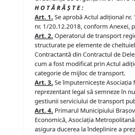
H O T Ă R Ă Ş T E :
Art. 1
.
Se aprobă Actul adiţional nr. 
nr. 1/20.12.2018, conform Anexei, p
Art. 2
.
Operatorul de transport region
structurate pe elemente de cheltuie
Contractantă din Contractul de Deleg
cum a fost modificat prin Actul adiţi
categorie de mijloc de transport.
Art. 3.
Se împuternicește Asociația 
reprezentant legal să semneze în num
gestiunii serviciului de transport pub
Art.
4
.
Primarul Municipiului Braşov,
Economică, Asociaţia Metropolitană 
asigura ducerea la îndeplinire a pre