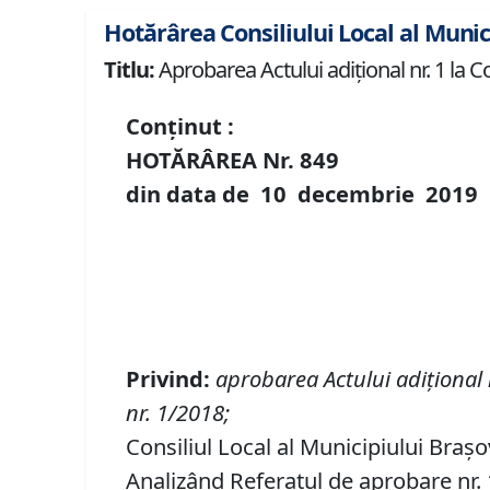
Hotărârea Consiliului Local al Munic
Titlu:
Aprobarea Actului adiţional nr. 1 la C
Conținut :
HOTĂRÂREA Nr.
849
din data de
10 decembrie
2019
Privind
:
aprobarea Actului adiţional n
n
r. 1/2018
;
Consiliul Local al Municipiului Braș
Analizând Referatul de aprobare nr. 1