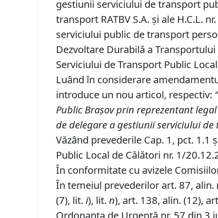
gestiunii serviciului de transport pub
transport RATBV S.A. şi ale H.C.L. n
serviciului public de transport pers
Dezvoltare Durabilă a Transportului P
Serviciului de Transport Public Local
Luând în considerare amendamentul Co
introduce un nou articol, respectiv:
Public Braşov
prin reprezentant legal 
de delegare a gestiunii serviciului de
Văzând prevederile Cap. 1, pct. 1.1 ş
Public Local de Călători nr. 1/20.12
În conformitate cu avizele Comisiilor 
În temeiul prevederilor art. 87, alin. (5)
(7), lit.
i
), lit.
n
), art. 138, alin. (12), art
Ordonanța de Urgență nr. 57 din 3 iu