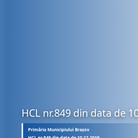
HCL nr.849 din data de 1
Primăria Municipiului Brașov
HCL nr.849 din data de 10.12.2019