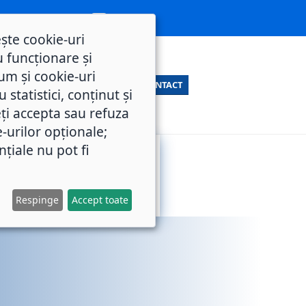
ește cookie-uri
 funcționare și
um și cookie-uri
CONTACT
statistici, conținut și
ți accepta sau refuza
e-urilor opționale;
nțiale nu pot fi
SERVICII
M.O.L.
PUBLICE
Respinge
Accept toate