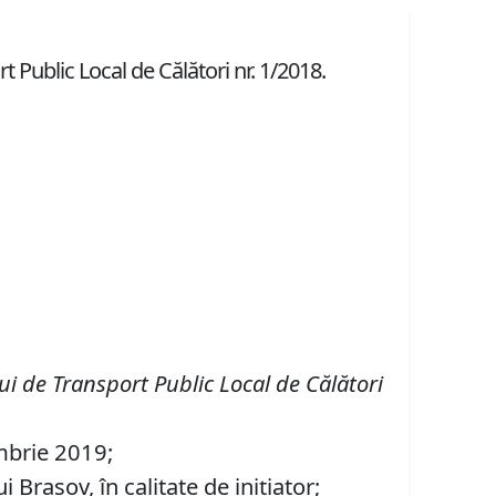
t Public Local de Călători nr. 1/2018.
lui de Transport Public Local de Căl
ă
tori
embrie 2019;
Braşov, în calitate de iniţiator;