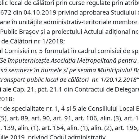
lic local de călători prin curse regulate prin atri
r. 672 din 04.10.2019 privind aprobarea Studiului 
oane în unităţile administrativ-teritoriale membre
ublic Braşov și a proiectului Actului adiţional nr
 de Călători nr. 1/2018;
misiei nr. 5 formulat în cadrul comisiei de speci
”Se împuternicește Asociația Metropolitană pentru
să semneze în numele și pe seama Municipiului Braș
 transport public local de călători nr. 1/20.12.2018”
i ale Cap. 21, pct. 21.1 din Contractul de Delegar
.2018;
de specialitate nr. 1, 4 și 5 ale Consiliului Local 
, art. 89, art. 90, art. 91, art. 106, alin. (3), art. 129
. 139, alin. (1), art. 154, alin. (1), alin. (2), art. 196, 
lie 2019, privind Codul administrativ,