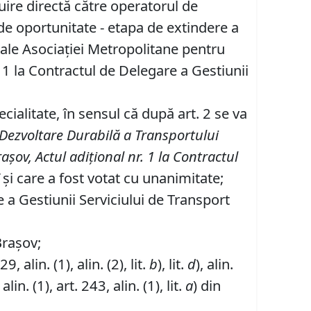
buire directă către operatorul de
de oportunitate - etapa de extindere a
 ale Asociaţiei Metropolitane pentru
. 1 la Contractul de Delegare a Gestiunii
alitate, în sensul că după art. 2 se va
Dezvoltare Durabilă a Transportului
ov, Actul adițional nr. 1 la Contractul
și care a fost votat cu unanimitate;
e a Gestiunii Serviciului de Transport
Brașov;
, alin. (1), alin. (2), lit.
b
), lit.
d
), alin.
alin. (1), art. 243, alin. (1), lit.
a
) din