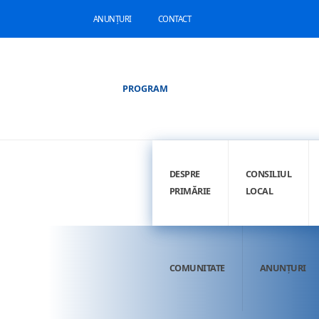
ANUNȚURI
CONTACT
PROGRAM
DESPRE
CONSILIUL
PRIMĂRIE
LOCAL
COMUNITATE
ANUNȚURI