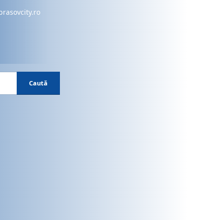
brasovcity.ro
Caută