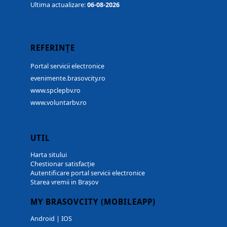
Ultima actualizare:
06-08-2026
REFERINȚE
Portal servicii electronice
evenimente.brasovcity.ro
www.spclepbv.ro
www.voluntarbv.ro
UTIL
Harta sitului
Chestionar satisfacție
Autentificare portal servicii electronice
Starea vremii in Brașov
MY BRASOVCITY (MOBILEAPP)
Android
|
IOS