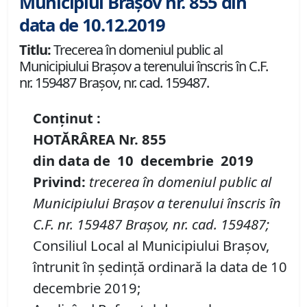
Municipiul Brașov nr. 855 din
data de 10.12.2019
Titlu:
Trecerea în domeniul public al
Municipiului Braşov a terenului înscris în C.F.
nr. 159487 Brașov, nr. cad. 159487.
Conținut :
HOTĂRÂREA Nr.
855
din data de
10 decembrie
2019
P
rivind
:
t
recerea în domeniul public al
Municipiului Braşov a terenului înscris în
C.F. nr. 159487
Brașov
,
nr. cad. 159487;
Consiliul Local al Municipiului Brașov,
întrunit în ședință ordinară la data de 10
decembrie 2019;