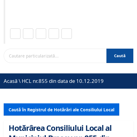
Site-ul oficial al Primariei Municipiului Brasov /
www.brasovcity.ro
Distribuie această pagină.
Caută
Acasă
\
HCL nr.855 din data de 10.12.2019
Caută în Registrul de Hotărâri ale Consiliului Local
Hotărârea Consiliului Local al