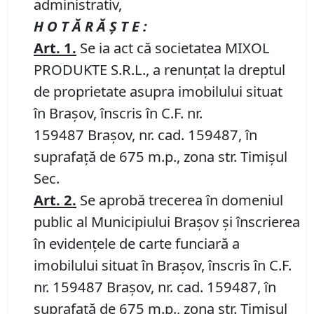
administrativ,
H O T Ă R Ă Ş T E :
Art. 1.
Se ia act că societatea MIXOL
PRODUKTE S.R.L., a renunțat la dreptul
de proprietate asupra imobilului situat
în Braşov, înscris în C.F. nr.
159487 Brașov, nr. cad. 159487, în
suprafață de 675 m.p., zona str. Timișul
Sec.
Art.
2.
Se aprobă trecerea în domeniul
public al Municipiului Braşov şi înscrierea
în evidenţele de carte funciară a
imobilului situat în Braşov, înscris în C.F.
nr. 159487 Brașov, nr. cad. 159487, în
suprafață de 675 m.p., zona str. Timișul